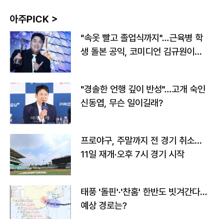
아주PICK >
"속옷 빨고 졸업식까지"…근육병 학
생 돌본 공익, 코미디언 김규원이었
다
"경솔한 언행 깊이 반성"…고개 숙인
신동엽, 무슨 일이길래?
프로야구, 주말까지 전 경기 취소…
11일 재개·오후 7시 경기 시작
태풍 '돌핀'·'찬홈' 한반도 빗겨간다…
예상 경로는?