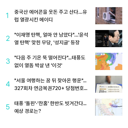
중국산 에어콘을 웃돈 주고 산다...유
1
럽 열광시킨 메이디
"이재명 탄핵, 얼마 안 남았다"...'윤석
2
열 탄핵' 맞힌 무당, '성지글' 등장
"다음 주 기온 뚝 떨어진다"…태풍도
3
없이 열돔 박살 낸 '이것'
"서울 여행하는 꿈 뒤 찾아온 행운"…
4
327회차 연금복권720+ 당첨번호조
회 주목
태풍 '돌핀'·'찬홈' 한반도 빗겨간다…
5
예상 경로는?