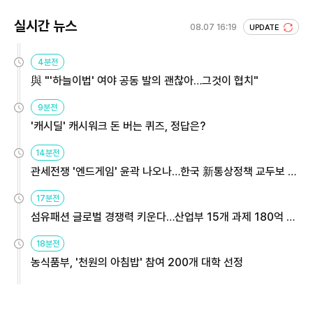
실시간 뉴스
08.07 16:19
UPDATE
4분전
與 "'하늘이법' 여야 공동 발의 괜찮아…그것이 협치"
9분전
'캐시딜' 캐시워크 돈 버는 퀴즈, 정답은?
14분전
관세전쟁 '엔드게임' 윤곽 나오나…한국 新통상정책 교두보 활
용해야
17분전
섬유패션 글로벌 경쟁력 키운다…산업부 15개 과제 180억 지
원
18분전
농식품부, '천원의 아침밥' 참여 200개 대학 선정