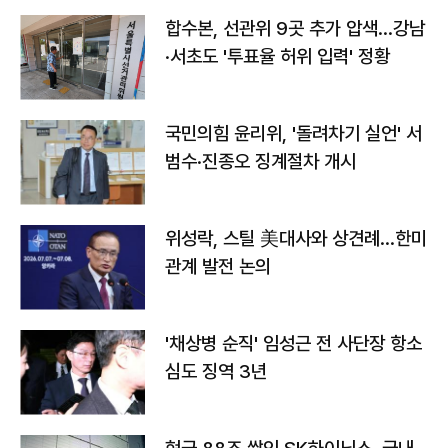
합수본, 선관위 9곳 추가 압색…강남
·서초도 '투표율 허위 입력' 정황
국민의힘 윤리위, '돌려차기 실언' 서
범수·진종오 징계절차 개시
위성락, 스틸 美대사와 상견례…한미
관계 발전 논의
'채상병 순직' 임성근 전 사단장 항소
심도 징역 3년