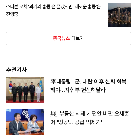
스티븐 로치 '과거의 홍콩'은 끝났지만 '새로운 홍콩'은
진행중
중국뉴스
더보기
추천기사
李대통령 "군, 내란 이후 신뢰 회복
해야…지휘부 헌신해달라"
與, 부동산 세제 개편안 비판 오세훈
에 '맹공'…"공급 억제기"