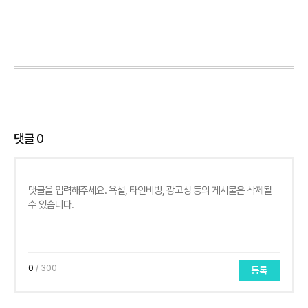
댓글
0
0
/ 300
등록