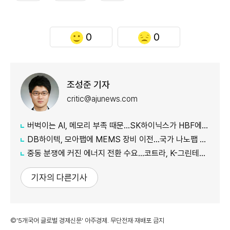
0
0
조성준 기자
critic@ajunews.com
버벅이는 AI, 메모리 부족 때문…SK하이닉스가 HBF에 집중하는 이유
DB하이텍, 모아팹에 MEMS 장비 이전…국가 나노팹 공정 지원
중동 분쟁에 커진 에너지 전환 수요…코트라, K-그린테크 수출길 넓힌다
기자의 다른기사
©'5개국어 글로벌 경제신문' 아주경제. 무단전재·재배포 금지