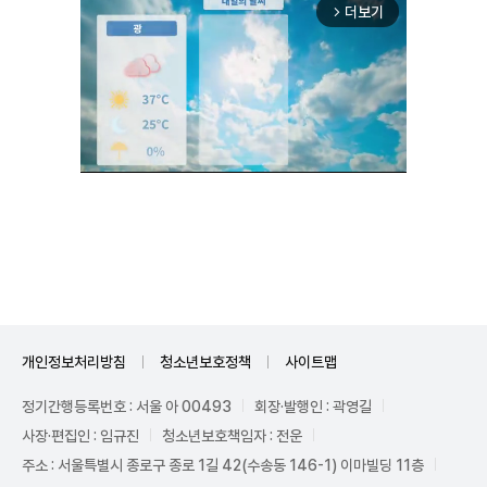
더보기
arrow_forward_ios
Unmute
개인정보처리방침
청소년보호정책
사이트맵
정기간행등록번호 : 서울 아 00493
회장·발행인 : 곽영길
사장·편집인 : 임규진
청소년보호책임자 : 전운
주소 : 서울특별시 종로구 종로 1길 42(수송동 146-1) 이마빌딩 11층