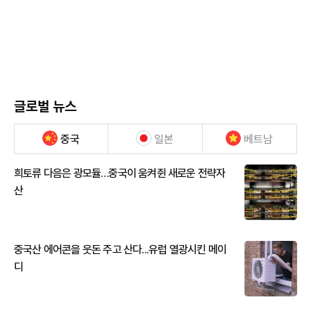
글로벌 뉴스
중국
일본
베트남
희토류 다음은 광모듈…중국이 움켜쥔 새로운 전략자
산
중국산 에어콘을 웃돈 주고 산다...유럽 열광시킨 메이
디