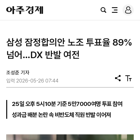
로
아
그
검
전
주
인
색
체
경
메
제
뉴
삼성 잠정합의안 노조 투표율 89%
넘어…DX 반발 여전
조성준 기자
공
텍
입력 2026-05-26 07:44
유
스
트
크
기
25일 오후 5시10분 기준 5만7000여명 투표 참여
성과급 배분 논란 속 비반도체 직원 반발 이어져