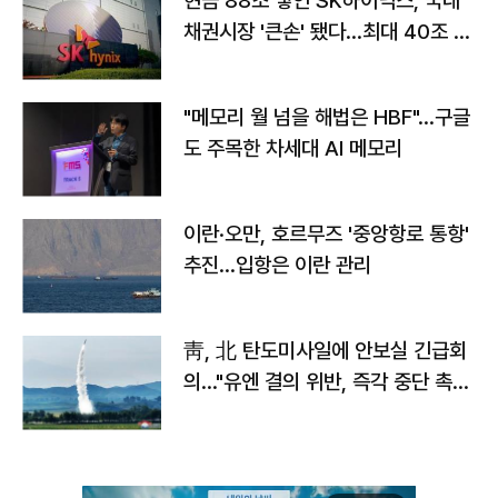
현금 88조 쌓인 SK하이닉스, 국내
채권시장 '큰손' 됐다…최대 40조 투
자
"메모리 월 넘을 해법은 HBF"…구글
도 주목한 차세대 AI 메모리
이란·오만, 호르무즈 '중앙항로 통항'
추진…입항은 이란 관리
靑, 北 탄도미사일에 안보실 긴급회
의…"유엔 결의 위반, 즉각 중단 촉
구"