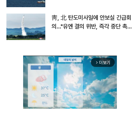
靑, 北 탄도미사일에 안보실 긴급회
의…"유엔 결의 위반, 즉각 중단 촉
구"
더보기
arrow_forward_ios
Unmute