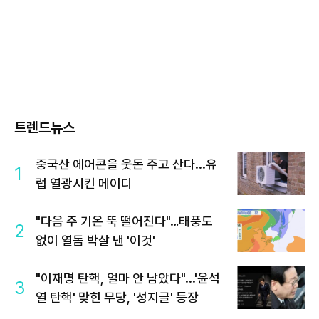
트렌드뉴스
중국산 에어콘을 웃돈 주고 산다...유
1
럽 열광시킨 메이디
"다음 주 기온 뚝 떨어진다"…태풍도
2
없이 열돔 박살 낸 '이것'
"이재명 탄핵, 얼마 안 남았다"...'윤석
3
열 탄핵' 맞힌 무당, '성지글' 등장