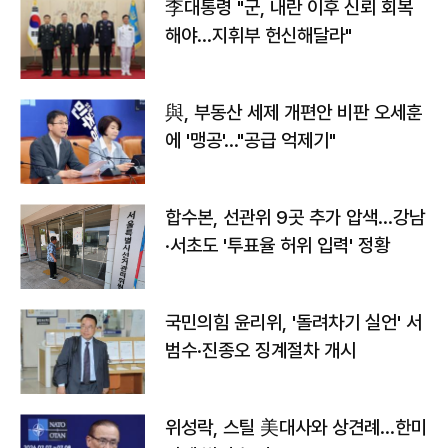
李대통령 "군, 내란 이후 신뢰 회복
해야…지휘부 헌신해달라"
與, 부동산 세제 개편안 비판 오세훈
에 '맹공'…"공급 억제기"
합수본, 선관위 9곳 추가 압색…강남
·서초도 '투표율 허위 입력' 정황
국민의힘 윤리위, '돌려차기 실언' 서
범수·진종오 징계절차 개시
위성락, 스틸 美대사와 상견례…한미