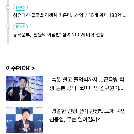
용해야
17분전
섬유패션 글로벌 경쟁력 키운다…산업부 15개 과제 180억 지
원
18분전
농식품부, '천원의 아침밥' 참여 200개 대학 선정
아주PICK >
"속옷 빨고 졸업식까지"…근육병 학
생 돌본 공익, 코미디언 김규원이었
다
"경솔한 언행 깊이 반성"…고개 숙인
신동엽, 무슨 일이길래?