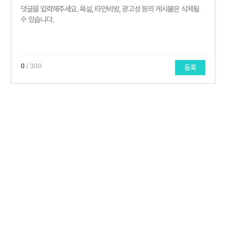
0
/ 300
등록