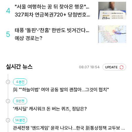
"서울 여행하는 꿈 뒤 찾아온 행운"…
4
327회차 연금복권720+ 당첨번호조
회 주목
태풍 '돌핀'·'찬홈' 한반도 빗겨간다…
5
예상 경로는?
실시간 뉴스
08.07 18:54
UPDATE
4분전
與 "'하늘이법' 여야 공동 발의 괜찮아…그것이 협치"
9분전
'캐시딜' 캐시워크 돈 버는 퀴즈, 정답은?
14분전
관세전쟁 '엔드게임' 윤곽 나오나…한국 新통상정책 교두보 활