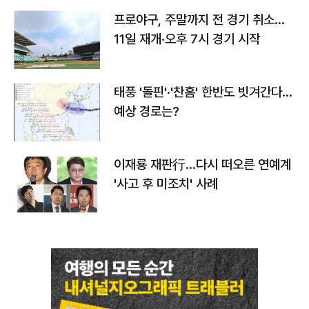
프로야구, 주말까지 전 경기 취소…
11일 재개·오후 7시 경기 시작
태풍 '돌핀'·'찬홈' 한반도 빗겨간다…
예상 경로는?
이재룡 재판行…다시 떠오른 연예계
'사고 후 미조치' 사례