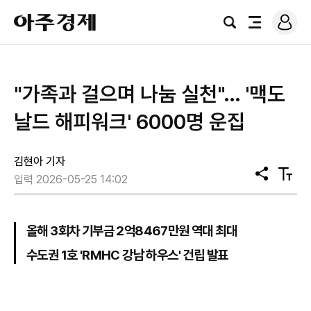
로
아
그
검
전
주
인
색
체
경
메
제
뉴
"가족과 걸으며 나눔 실천"… '맥도
날드 해피워크' 6000명 운집
김현아 기자
공
텍
입력 2026-05-25 14:02
유
스
트
크
기
올해 3회차 기부금 2억8467만원 역대 최대
수도권 1호 'RMHC 강남 하우스' 건립 발표