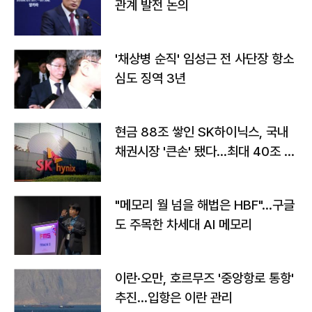
관계 발전 논의
'채상병 순직' 임성근 전 사단장 항소
심도 징역 3년
현금 88조 쌓인 SK하이닉스, 국내
채권시장 '큰손' 됐다…최대 40조 투
자
"메모리 월 넘을 해법은 HBF"…구글
도 주목한 차세대 AI 메모리
이란·오만, 호르무즈 '중앙항로 통항'
추진…입항은 이란 관리