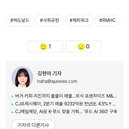
#맥도날드
#사회공헌
#해피워크
#RMHC
1
0
김현아 기자
haha@ajunews.com
버거·커피·치킨까지 줄줄이 매물…외식 프랜차이즈 M&A '활기'
CJ프레시웨이, 2분기 매출 9232억원 전년比 4.5%↑…'식봄' 성장세 뚜렷
CJ제일제당, AI로 K-푸드 맞춤 기획… '푸드 AI 360' 구축
기자의 다른기사