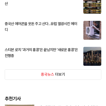
산
중국산 에어콘을 웃돈 주고 산다...유럽 열광시킨 메이
디
스티븐 로치 '과거의 홍콩'은 끝났지만 '새로운 홍콩'은
진행중
중국뉴스
더보기
추천기사