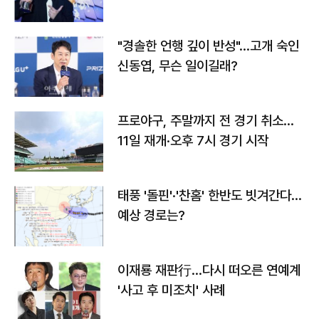
다
"경솔한 언행 깊이 반성"…고개 숙인
신동엽, 무슨 일이길래?
프로야구, 주말까지 전 경기 취소…
11일 재개·오후 7시 경기 시작
태풍 '돌핀'·'찬홈' 한반도 빗겨간다…
예상 경로는?
이재룡 재판行…다시 떠오른 연예계
'사고 후 미조치' 사례