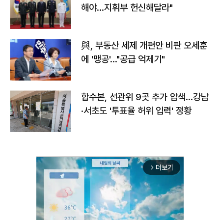
해야…지휘부 헌신해달라"
與, 부동산 세제 개편안 비판 오세훈
에 '맹공'…"공급 억제기"
합수본, 선관위 9곳 추가 압색…강남
·서초도 '투표율 허위 입력' 정황
더보기
arrow_forward_ios