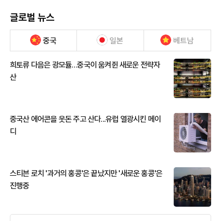
글로벌 뉴스
중국
일본
베트남
희토류 다음은 광모듈…중국이 움켜쥔 새로운 전략자
산
중국산 에어콘을 웃돈 주고 산다...유럽 열광시킨 메이
디
스티븐 로치 '과거의 홍콩'은 끝났지만 '새로운 홍콩'은
진행중