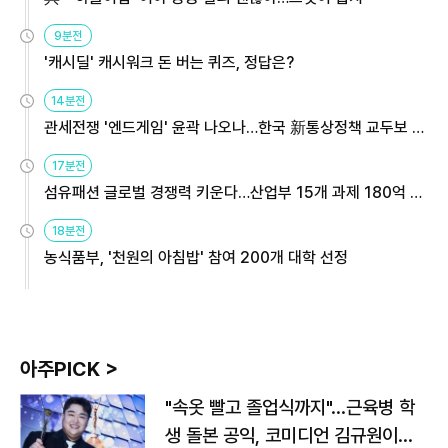
9분전
'캐시딜' 캐시워크 돈 버는 퀴즈, 정답은?
14분전
관세전쟁 '엔드게임' 윤곽 나오나…한국 新통상정책 교두보 활
용해야
17분전
섬유패션 글로벌 경쟁력 키운다…산업부 15개 과제 180억 지
원
18분전
농식품부, '천원의 아침밥' 참여 200개 대학 선정
아주PICK >
"속옷 빨고 졸업식까지"…근육병 학
생 돌본 공익, 코미디언 김규원이었