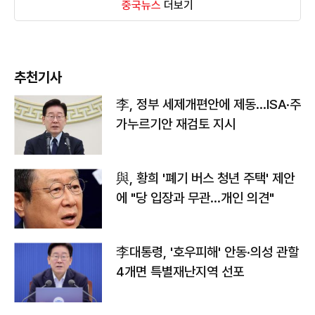
중국뉴스
더보기
추천기사
李, 정부 세제개편안에 제동…ISA·주
가누르기안 재검토 지시
與, 황희 '폐기 버스 청년 주택' 제안
에 "당 입장과 무관…개인 의견"
李대통령, '호우피해' 안동·의성 관할
4개면 특별재난지역 선포