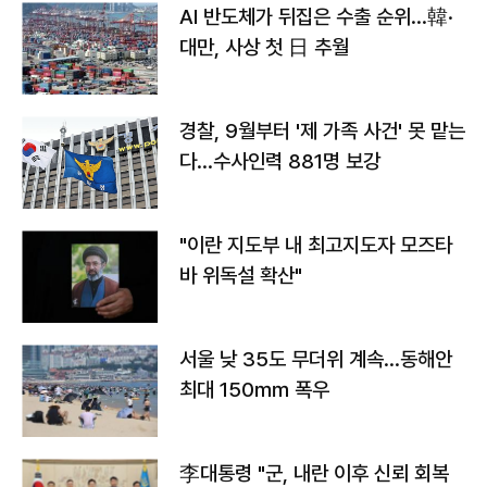
AI 반도체가 뒤집은 수출 순위…韓·
대만, 사상 첫 日 추월
경찰, 9월부터 '제 가족 사건' 못 맡는
다…수사인력 881명 보강
"이란 지도부 내 최고지도자 모즈타
바 위독설 확산"
서울 낮 35도 무더위 계속…동해안
최대 150㎜ 폭우
李대통령 "군, 내란 이후 신뢰 회복