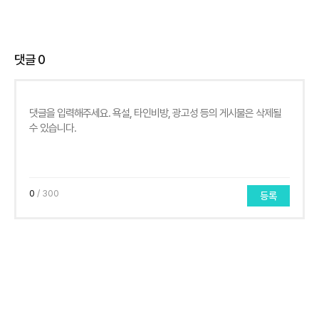
댓글
0
0
/ 300
등록