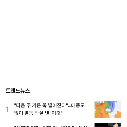
트렌드뉴스
"다음 주 기온 뚝 떨어진다"…태풍도
1
없이 열돔 박살 낸 '이것'