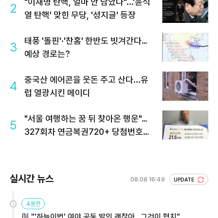
"이재명 탄핵, 얼마 안 남았다"...'윤석
2
열 탄핵' 맞힌 무당, '성지글' 등장
태풍 '돌핀'·'찬홈' 한반도 빗겨간다…
3
예상 경로는?
중국산 에어콘을 웃돈 주고 산다...유
4
럽 열광시킨 메이디
"서울 여행하는 꿈 뒤 찾아온 행운"…
5
327회차 연금복권720+ 당첨번호조
회 주목
실시간 뉴스
08.08 16:49
UPDATE
4분전
與 "'하늘이법' 여야 공동 발의 괜찮아…그것이 협치"