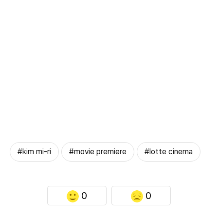
#kim mi-ri
#movie premiere
#lotte cinema
0
0