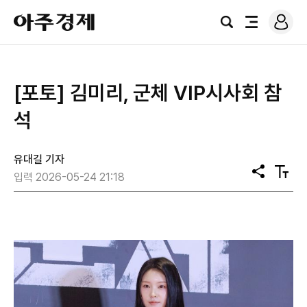
로
아
그
검
전
주
인
색
체
경
메
제
뉴
[포토] 김미리, 군체 VIP시사회 참
석
유대길 기자
공
텍
입력 2026-05-24 21:18
유
스
트
크
기