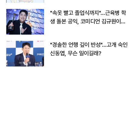
"속옷 빨고 졸업식까지"…근육병 학
생 돌본 공익, 코미디언 김규원이었
다
"경솔한 언행 깊이 반성"…고개 숙인
신동엽, 무슨 일이길래?