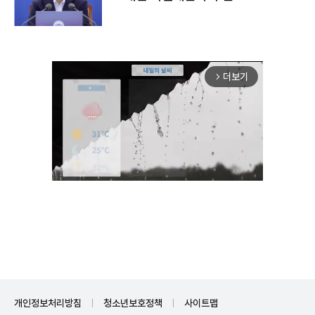
더보기
arrow_forward_ios
Unmute
개인정보처리방침
청소년보호정책
사이트맵