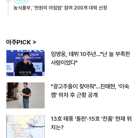
농식품부, '천원의 아침밥' 참여 200개 대학 선정
아주PICK >
임영웅, 데뷔 10주년…"난 늘 부족한
사람이었다"
"광고주들이 찾아줘"…진태현, '이숙
캠' 하차 후 근황 공개
13호 태풍 '돌핀'·15호 '찬홈' 현재 위
치는?