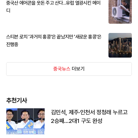
중국산 에어콘을 웃돈 주고 산다...유럽 열광시킨 메이
디
스티븐 로치 '과거의 홍콩'은 끝났지만 '새로운 홍콩'은
진행중
중국뉴스
더보기
추천기사
김민석, 제주·인천서 정청래 누르고
2승째…2대1 구도 완성