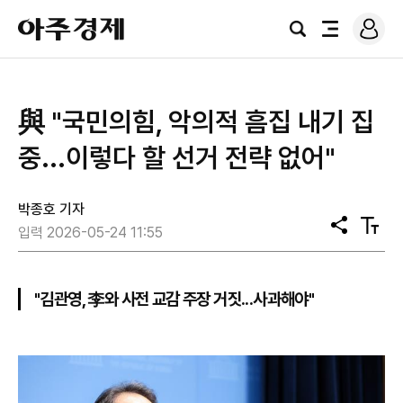
로
아
그
검
전
주
인
색
체
경
메
제
뉴
與 "국민의힘, 악의적 흠집 내기 집
중...이렇다 할 선거 전략 없어"
박종호 기자
공
텍
입력 2026-05-24 11:55
유
스
트
크
기
"김관영, 李와 사전 교감 주장 거짓...사과해야"