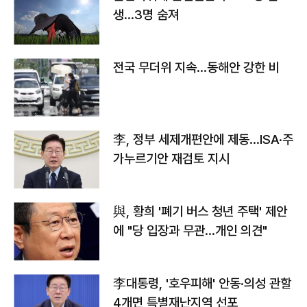
생…3명 숨져
전국 무더위 지속…동해안 강한 비
李, 정부 세제개편안에 제동…ISA·주
가누르기안 재검토 지시
與, 황희 '폐기 버스 청년 주택' 제안
에 "당 입장과 무관…개인 의견"
李대통령, '호우피해' 안동·의성 관할
4개면 특별재난지역 선포