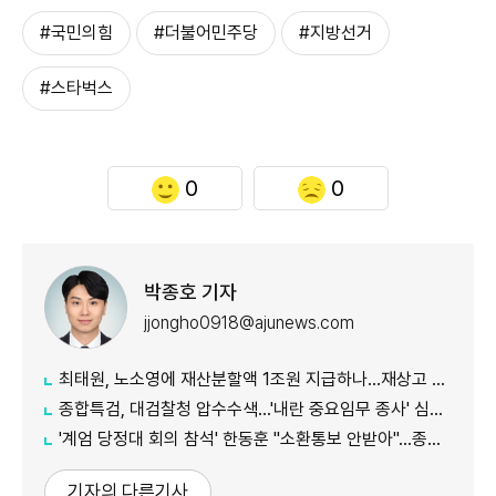
#국민의힘
#더불어민주당
#지방선거
#스타벅스
0
0
박종호 기자
jjongho0918@ajunews.com
최태원, 노소영에 재산분할액 1조원 지급하나…재상고 17일까지
종합특검, 대검찰청 압수수색...'내란 중요임무 종사' 심우정 관련 수사
'계엄 당정대 회의 참석' 한동훈 "소환통보 안받아"…종합특검 "의원실 수령했다"
기자의 다른기사