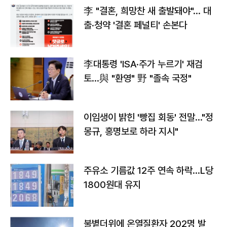
李 "결혼, 희망찬 새 출발돼야"… 대
출·청약 '결혼 페널티' 손본다
李대통령 'ISA·주가 누르기' 재검
토…與 "환영" 野 "졸속 국정"
이임생이 밝힌 '빵집 회동' 전말…"정
몽규, 홍명보로 하라 지시"
주유소 기름값 12주 연속 하락…L당
1800원대 유지
불볕더위에 온열질환자 202명 발