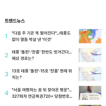
트렌드뉴스
"다음 주 기온 뚝 떨어진다"…태풍도
1
없이 열돔 박살 낸 '이것'
태풍 '돌핀'·'찬홈' 한반도 빗겨간다…
2
예상 경로는?
13호 태풍 '돌핀'·15호 '찬홈' 현재 위
3
치는?
"서울 여행하는 꿈 뒤 찾아온 행운"…
4
327회차 연금복권720+ 당첨번호조
회 주목