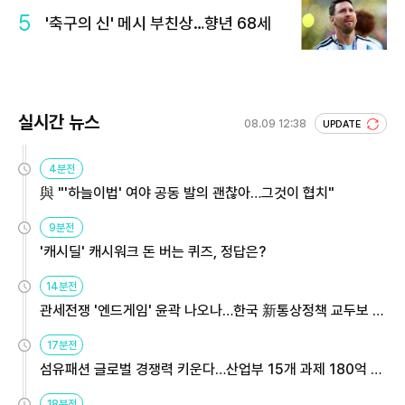
5
'축구의 신' 메시 부친상…향년 68세
실시간 뉴스
08.09 12:38
UPDATE
4분전
與 "'하늘이법' 여야 공동 발의 괜찮아…그것이 협치"
9분전
'캐시딜' 캐시워크 돈 버는 퀴즈, 정답은?
14분전
관세전쟁 '엔드게임' 윤곽 나오나…한국 新통상정책 교두보 활
용해야
17분전
섬유패션 글로벌 경쟁력 키운다…산업부 15개 과제 180억 지
원
18분전