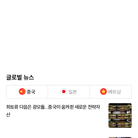
글로벌 뉴스
중국
일본
베트남
희토류 다음은 광모듈…중국이 움켜쥔 새로운 전략자
산