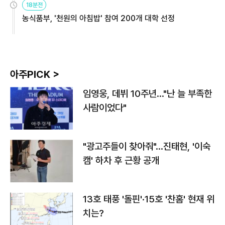
18분전
농식품부, '천원의 아침밥' 참여 200개 대학 선정
아주PICK >
임영웅, 데뷔 10주년…"난 늘 부족한
사람이었다"
"광고주들이 찾아줘"…진태현, '이숙
캠' 하차 후 근황 공개
13호 태풍 '돌핀'·15호 '찬홈' 현재 위
치는?