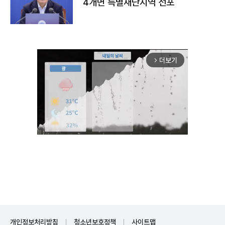
4개면 특별재난지역 선포
더보기
arrow_forward_ios
Unmute
개인정보처리방침
청소년보호정책
사이트맵