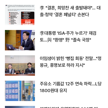
李 "결혼, 희망찬 새 출발돼야"… 대
출·청약 '결혼 페널티' 손본다
李대통령 'ISA·주가 누르기' 재검
토…與 "환영" 野 "졸속 국정"
이임생이 밝힌 '빵집 회동' 전말…"정
몽규, 홍명보로 하라 지시"
주유소 기름값 12주 연속 하락…L당
1800원대 유지