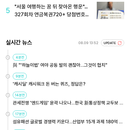
"서울 여행하는 꿈 뒤 찾아온 행운"…
5
327회차 연금복권720+ 당첨번호조
회 주목
실시간 뉴스
08.09 13:52
UPDATE
4분전
與 "'하늘이법' 여야 공동 발의 괜찮아…그것이 협치"
9분전
'캐시딜' 캐시워크 돈 버는 퀴즈, 정답은?
14분전
관세전쟁 '엔드게임' 윤곽 나오나…한국 新통상정책 교두보 활
용해야
17분전
섬유패션 글로벌 경쟁력 키운다…산업부 15개 과제 180억 지
원