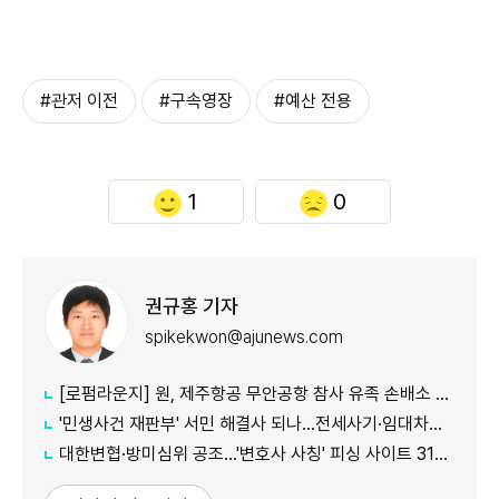
#관저 이전
#구속영장
#예산 전용
1
0
권규홍 기자
spikekwon@ajunews.com
[로펌라운지] 원, 제주항공 무안공항 참사 유족 손배소 대리..."참사 진상 명확히 규명"
'민생사건 재판부' 서민 해결사 되나...전세사기·임대차분쟁 평균 3개월내 해결
대한변협·방미심위 공조…'변호사 사칭' 피싱 사이트 31건 무더기 차단