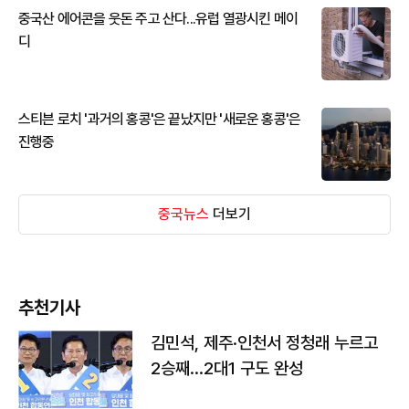
중국산 에어콘을 웃돈 주고 산다...유럽 열광시킨 메이
디
스티븐 로치 '과거의 홍콩'은 끝났지만 '새로운 홍콩'은
진행중
중국뉴스
더보기
추천기사
김민석, 제주·인천서 정청래 누르고
2승째…2대1 구도 완성