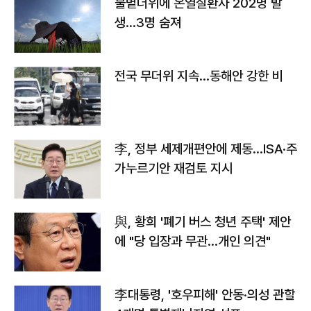
불볕더위에 온열질환자 202명 발
생…3명 숨져
전국 무더위 지속…동해안 강한 비
李, 정부 세제개편안에 제동…ISA·주
가누르기안 재검토 지시
與, 황희 '폐기 버스 청년 주택' 제안
에 "당 입장과 무관…개인 의견"
李대통령, '호우피해' 안동·의성 관할