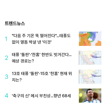
트렌드뉴스
"다음 주 기온 뚝 떨어진다"…태풍도
1
없이 열돔 박살 낸 '이것'
태풍 '돌핀'·'찬홈' 한반도 빗겨간다…
2
예상 경로는?
13호 태풍 '돌핀'·15호 '찬홈' 현재 위
3
치는?
4
'축구의 신' 메시 부친상…향년 68세