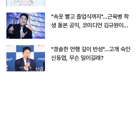
"속옷 빨고 졸업식까지"…근육병 학
생 돌본 공익, 코미디언 김규원이었
다
"경솔한 언행 깊이 반성"…고개 숙인
신동엽, 무슨 일이길래?