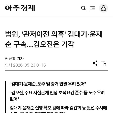
로
아
그
검
전
주
인
색
체
경
메
제
뉴
법원, '관저이전 의혹' 김대기·윤재
순 구속...김오진은 기각
권규홍 기자
공
텍
입력 2026-05-23 01:18
유
스
트
크
기
"김대기·윤재순, 도주 및 증거 인멸 우려 있어"
"김오진, 주요 사실관계 인정·보석요건 준수 등 도주 우려
없어"
김대기·윤재순 신병 확보 됨에 따라 김건희 등 윗선 수사에