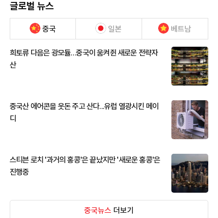
글로벌 뉴스
중국
일본
베트남
희토류 다음은 광모듈…중국이 움켜쥔 새로운 전략자
산
중국산 에어콘을 웃돈 주고 산다...유럽 열광시킨 메이
디
스티븐 로치 '과거의 홍콩'은 끝났지만 '새로운 홍콩'은
진행중
중국뉴스
더보기