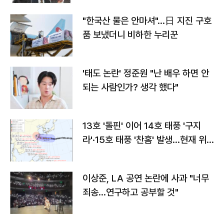
"한국산 물은 안마셔"…日 지진 구호
품 보냈더니 비하한 누리꾼
'태도 논란' 정준원 "난 배우 하면 안
되는 사람인가? 생각 했다"
13호 '돌핀' 이어 14호 태풍 '구지
라'·15호 태풍 '찬홈' 발생…현재 위
치와 이동경로는?
이상준, LA 공연 논란에 사과 "너무
죄송…연구하고 공부할 것"