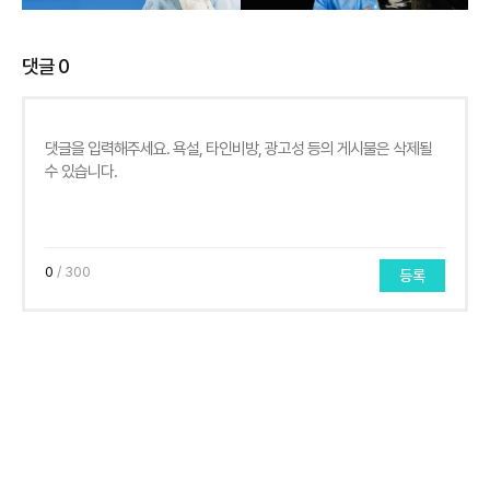
댓글
0
0
/ 300
등록