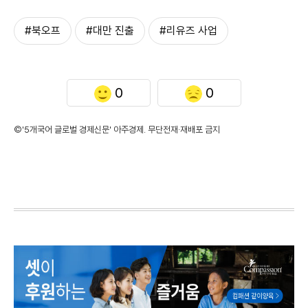
#북오프
#대만 진출
#리유즈 사업
0
0
©'5개국어 글로벌 경제신문' 아주경제. 무단전재·재배포 금지