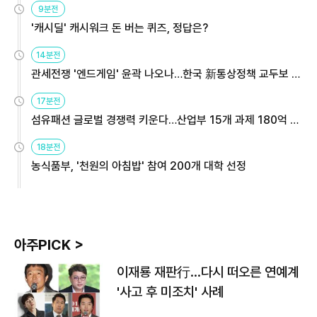
9분전
'캐시딜' 캐시워크 돈 버는 퀴즈, 정답은?
14분전
관세전쟁 '엔드게임' 윤곽 나오나…한국 新통상정책 교두보 활
용해야
17분전
섬유패션 글로벌 경쟁력 키운다…산업부 15개 과제 180억 지
원
18분전
농식품부, '천원의 아침밥' 참여 200개 대학 선정
아주PICK >
이재룡 재판行…다시 떠오른 연예계
'사고 후 미조치' 사례