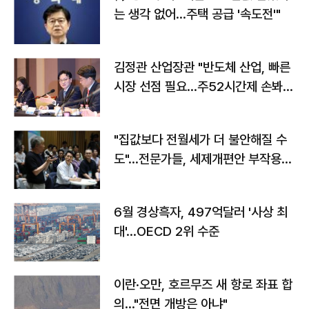
는 생각 없어…주택 공급 '속도전'"
김정관 산업장관 "반도체 산업, 빠른
시장 선점 필요…주52시간제 손봐
야"
"집값보다 전월세가 더 불안해질 수
도"…전문가들, 세제개편안 부작용
우려
6월 경상흑자, 497억달러 '사상 최
대'…OECD 2위 수준
이란·오만, 호르무즈 새 항로 좌표 합
의…"전면 개방은 아냐"