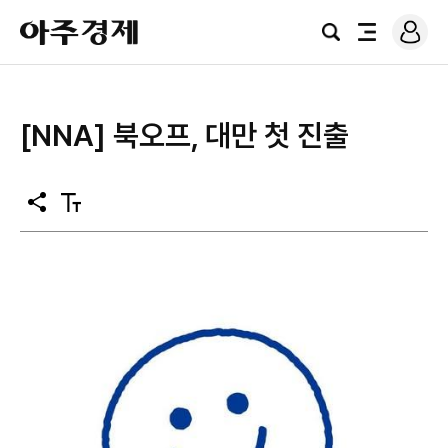
로
아
그
검
전
주
인
색
체
경
메
제
뉴
[NNA] 북오프, 대만 첫 진출
공
텍
유
스
트
크
기