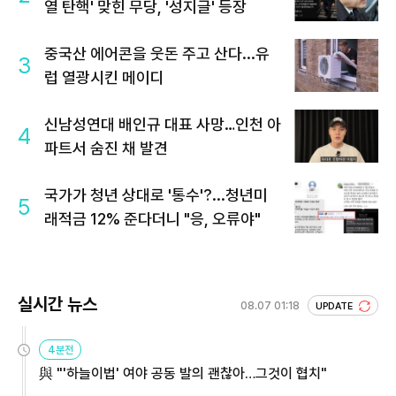
열 탄핵' 맞힌 무당, '성지글' 등장
중국산 에어콘을 웃돈 주고 산다...유
3
럽 열광시킨 메이디
신남성연대 배인규 대표 사망…인천 아
4
파트서 숨진 채 발견
국가가 청년 상대로 '통수'?...청년미
5
래적금 12% 준다더니 "응, 오류야"
실시간 뉴스
08.07 01:18
UPDATE
4분전
與 "'하늘이법' 여야 공동 발의 괜찮아…그것이 협치"