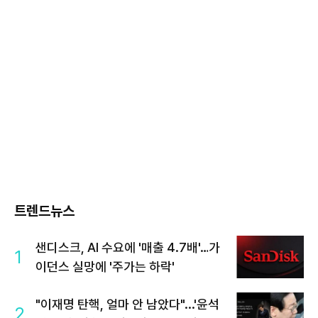
트렌드뉴스
샌디스크, AI 수요에 '매출 4.7배'…가
1
이던스 실망에 '주가는 하락'
"이재명 탄핵, 얼마 안 남았다"...'윤석
2