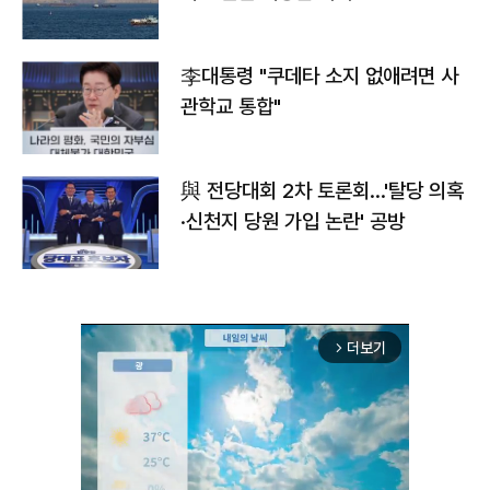
李대통령 "쿠데타 소지 없애려면 사
관학교 통합"
與 전당대회 2차 토론회…'탈당 의혹
·신천지 당원 가입 논란' 공방
더보기
arrow_forward_ios