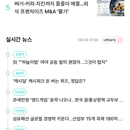
버거·커피·치킨까지 줄줄이 매물…외
5
식 프랜차이즈 M&A '활기'
실시간 뉴스
08.09 01:50
UPDATE
4분전
與 "'하늘이법' 여야 공동 발의 괜찮아…그것이 협치"
9분전
'캐시딜' 캐시워크 돈 버는 퀴즈, 정답은?
14분전
관세전쟁 '엔드게임' 윤곽 나오나…한국 新통상정책 교두보 활
용해야
17분전
섬유패션 글로벌 경쟁력 키운다…산업부 15개 과제 180억 지
원