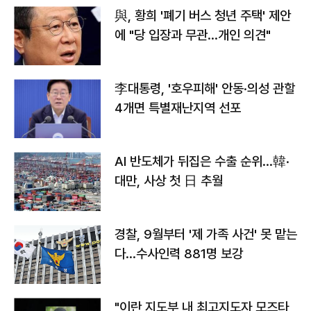
與, 황희 '폐기 버스 청년 주택' 제안
에 "당 입장과 무관…개인 의견"
李대통령, '호우피해' 안동·의성 관할
4개면 특별재난지역 선포
AI 반도체가 뒤집은 수출 순위…韓·
대만, 사상 첫 日 추월
경찰, 9월부터 '제 가족 사건' 못 맡는
다…수사인력 881명 보강
"이란 지도부 내 최고지도자 모즈타