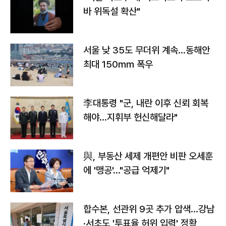
바 위독설 확산"
서울 낮 35도 무더위 계속…동해안
최대 150㎜ 폭우
李대통령 "군, 내란 이후 신뢰 회복
해야…지휘부 헌신해달라"
與, 부동산 세제 개편안 비판 오세훈
에 '맹공'…"공급 억제기"
합수본, 선관위 9곳 추가 압색…강남
·서초도 '투표율 허위 입력' 정황