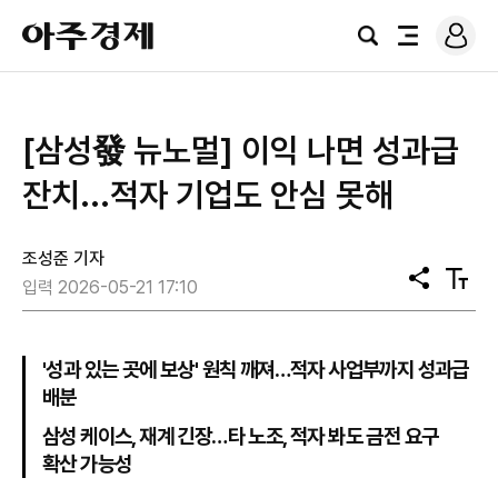
로
아
그
검
전
주
인
색
체
경
메
제
뉴
[삼성發 뉴노멀] 이익 나면 성과급
잔치...적자 기업도 안심 못해
조성준 기자
공
텍
입력 2026-05-21 17:10
유
스
트
크
기
'성과 있는 곳에 보상' 원칙 깨져…적자 사업부까지 성과급
배분
삼성 케이스, 재계 긴장…타 노조, 적자 봐도 금전 요구
확산 가능성