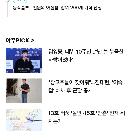
18분전
농식품부, '천원의 아침밥' 참여 200개 대학 선정
아주PICK >
임영웅, 데뷔 10주년…"난 늘 부족한
사람이었다"
"광고주들이 찾아줘"…진태현, '이숙
캠' 하차 후 근황 공개
13호 태풍 '돌핀'·15호 '찬홈' 현재 위
치는?