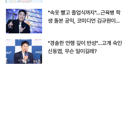
"속옷 빨고 졸업식까지"…근육병 학
생 돌본 공익, 코미디언 김규원이었
다
"경솔한 언행 깊이 반성"…고개 숙인
신동엽, 무슨 일이길래?