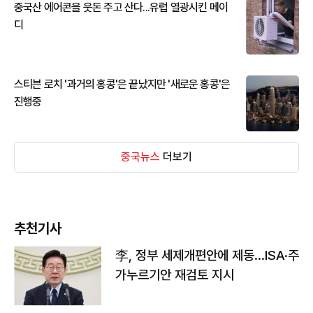
중국산 에어콘을 웃돈 주고 산다...유럽 열광시킨 메이
디
스티븐 로치 '과거의 홍콩'은 끝났지만 '새로운 홍콩'은
진행중
중국뉴스
더보기
추천기사
李, 정부 세제개편안에 제동…ISA·주
가누르기안 재검토 지시