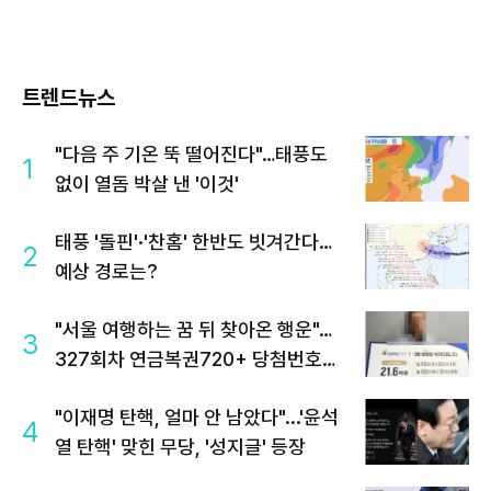
트렌드뉴스
"다음 주 기온 뚝 떨어진다"…태풍도
1
없이 열돔 박살 낸 '이것'
태풍 '돌핀'·'찬홈' 한반도 빗겨간다…
2
예상 경로는?
"서울 여행하는 꿈 뒤 찾아온 행운"…
3
327회차 연금복권720+ 당첨번호조
회 주목
"이재명 탄핵, 얼마 안 남았다"...'윤석
4
열 탄핵' 맞힌 무당, '성지글' 등장