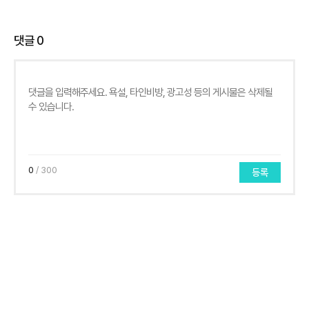
댓글
0
0
/ 300
등록