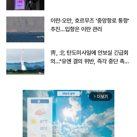
이란·오만, 호르무즈 '중앙항로 통항'
추진…입항은 이란 관리
靑, 北 탄도미사일에 안보실 긴급회
의…"유엔 결의 위반, 즉각 중단 촉
구"
더보기
arrow_forward_ios