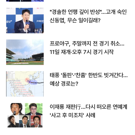
"경솔한 언행 깊이 반성"…고개 숙인
신동엽, 무슨 일이길래?
프로야구, 주말까지 전 경기 취소…
11일 재개·오후 7시 경기 시작
태풍 '돌핀'·'찬홈' 한반도 빗겨간다…
예상 경로는?
이재룡 재판行…다시 떠오른 연예계
'사고 후 미조치' 사례