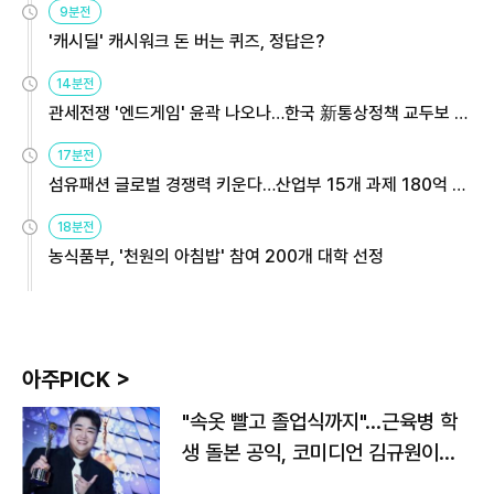
9분전
'캐시딜' 캐시워크 돈 버는 퀴즈, 정답은?
14분전
관세전쟁 '엔드게임' 윤곽 나오나…한국 新통상정책 교두보 활
용해야
17분전
섬유패션 글로벌 경쟁력 키운다…산업부 15개 과제 180억 지
원
18분전
농식품부, '천원의 아침밥' 참여 200개 대학 선정
아주PICK >
"속옷 빨고 졸업식까지"…근육병 학
생 돌본 공익, 코미디언 김규원이었
다