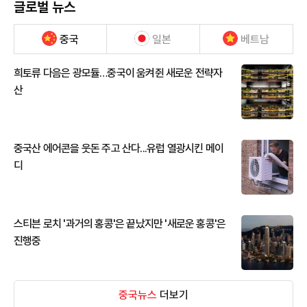
글로벌 뉴스
중국
일본
베트남
희토류 다음은 광모듈…중국이 움켜쥔 새로운 전략자
산
중국산 에어콘을 웃돈 주고 산다...유럽 열광시킨 메이
디
스티븐 로치 '과거의 홍콩'은 끝났지만 '새로운 홍콩'은
진행중
중국뉴스
더보기