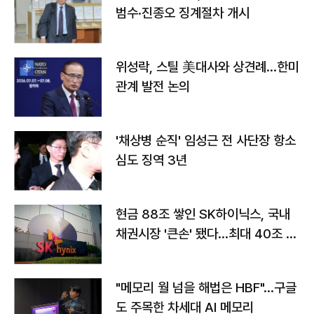
범수·진종오 징계절차 개시
위성락, 스틸 美대사와 상견례…한미
관계 발전 논의
'채상병 순직' 임성근 전 사단장 항소
심도 징역 3년
현금 88조 쌓인 SK하이닉스, 국내
채권시장 '큰손' 됐다…최대 40조 투
자
"메모리 월 넘을 해법은 HBF"…구글
도 주목한 차세대 AI 메모리