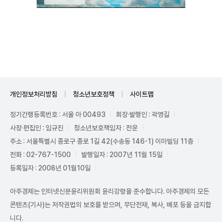
Unmute
개인정보처리방침
청소년보호정책
사이트맵
정기간행등록번호 : 서울 아 00493
회장·발행인 : 곽영길
사장·편집인 : 임규진
청소년보호책임자 : 전운
주소 : 서울특별시 종로구 종로 1길 42(수송동 146-1) 이마빌딩 11층
전화 : 02-767-1500
발행일자 : 2007년 11월 15일
등록일자 : 2008년 01월10일
아주경제는 인터넷신문윤리위원회 윤리강령을 준수합니다. 아주경제의 모든
콘텐츠(기사)는 저작권법의 보호를 받으며, 무단전재, 복사, 배포 등을 금지합
니다.