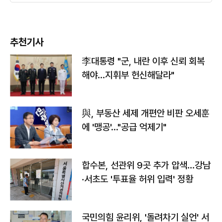
추천기사
李대통령 "군, 내란 이후 신뢰 회복
해야…지휘부 헌신해달라"
與, 부동산 세제 개편안 비판 오세훈
에 '맹공'…"공급 억제기"
합수본, 선관위 9곳 추가 압색…강남
·서초도 '투표율 허위 입력' 정황
국민의힘 윤리위, '돌려차기 실언' 서