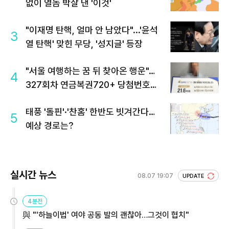
없이 열돔 박살 낸 '이것'
"이재명 탄핵, 얼마 안 남았다"...'윤석
3
열 탄핵' 맞힌 무당, '성지글' 등장
"서울 여행하는 꿈 뒤 찾아온 행운"…
4
327회차 연금복권720+ 당첨번호조
회 주목
태풍 '돌핀'·'찬홈' 한반도 빗겨간다…
5
예상 경로는?
실시간 뉴스
08.07 19:07
UPDATE
4분전
與 "'하늘이법' 여야 공동 발의 괜찮아…그것이 협치"