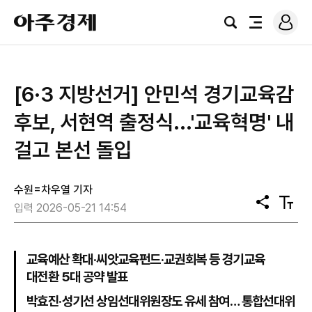
로
아
그
검
전
주
인
색
체
경
메
제
뉴
[6·3 지방선거] 안민석 경기교육감
후보, 서현역 출정식...'교육혁명' 내
걸고 본선 돌입
수원=차우열 기자
공
텍
입력 2026-05-21 14:54
유
스
트
크
기
교육예산 확대·씨앗교육펀드·교권회복 등 경기교육
대전환 5대 공약 발표
박효진·성기선 상임선대위원장도 유세 참여… 통합선대위