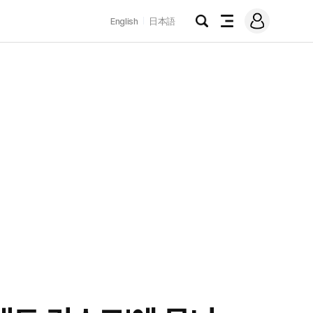
로
English
日本語
그
검
전
인
색
체
메
뉴