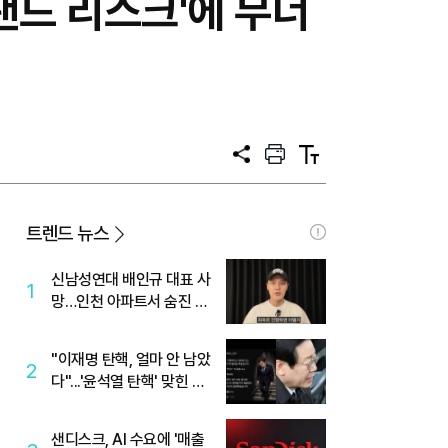
랜드 리스크'에 무너
공
프
텍
유
린
스
트
트
크
기
트렌드 뉴스
신남성연대 배인규 대표 사
1
망…인천 아파트서 숨진 채
발견
"이재명 탄핵, 얼마 안 남았
2
다"...'윤석열 탄핵' 맞힌 무
당, '성지글' 등장
샌디스크, AI 수요에 '매출