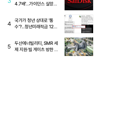
3
4.7배'…가이던스 실망에
'주가는 하락'
국가가 청년 상대로 '통
4
수'?...청년미래적금 12%
준다더니 "응, 오류야"
두산에너빌리티, SMR 세
5
제 지원·빌 게이츠 방한 기
대에 5%대 강세