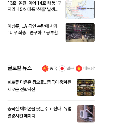
13호 '돌핀' 이어 14호 태풍 '구
지라'·15호 태풍 '찬홈' 발생…
현재 위치와 이동경로는?
이상준, LA 공연 논란에 사과
"너무 죄송…연구하고 공부할
것"
글로벌 뉴스
중국
일본
베트남
희토류 다음은 광모듈…중국이 움켜쥔
새로운 전략자산
중국산 에어콘을 웃돈 주고 산다...유럽
열광시킨 메이디