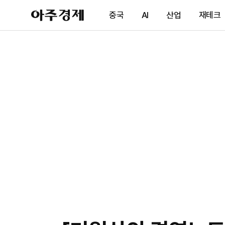
아
중국
AI
산업
재테크
주
경
제