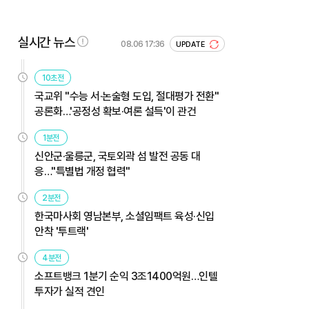
실시간 뉴스
08.06 17:36
UPDATE
10초전
국교위 "수능 서·논술형 도입, 절대평가 전환"
공론화…'공정성 확보·여론 설득'이 관건
1분전
신안군·울릉군, 국토외곽 섬 발전 공동 대
응…"특별법 개정 협력"
2분전
한국마사회 영남본부, 소셜임팩트 육성·신입
안착 '투트랙'
4분전
소프트뱅크 1분기 순익 3조1400억원…인텔
투자가 실적 견인