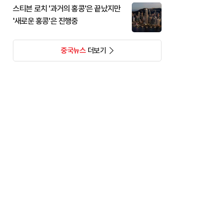
스티븐 로치 '과거의 홍콩'은 끝났지만
'새로운 홍콩'은 진행중
중국뉴스
더보기