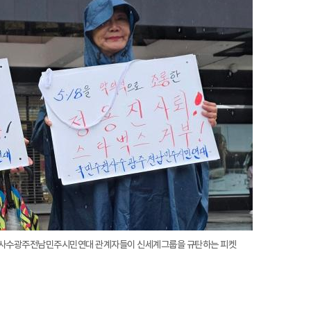
주권사수광주전남민주시민연대 관계자들이 신세계그룹을 규탄하는 피켓