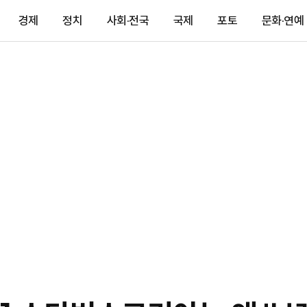
경제
정치
사회·전국
국제
포토
문화·연예