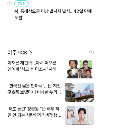
7분전
북, 동해상으로 미상 발사체 발사…42일 만에
도발
아주PICK
이재룡 재판行…다시 떠오른
연예계 '사고 후 미조치' 사례
"한국산 물은 안마셔"…日 지진
구호품 보냈더니 비하한 누리
꾼
'태도 논란' 정준원 "난 배우 하
면 안 되는 사람인가? 생각 했
다"