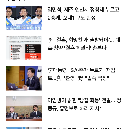
김민석, 제주·인천서 정청래 누르고
2승째…2대1 구도 완성
李 "결혼, 희망찬 새 출발돼야"… 대
출·청약 '결혼 페널티' 손본다
李대통령 'ISA·주가 누르기' 재검
토…與 "환영" 野 "졸속 국정"
이임생이 밝힌 '빵집 회동' 전말…"정
몽규, 홍명보로 하라 지시"