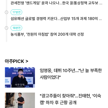
관세전쟁 '엔드게임' 윤곽 나오나…한국 新통상정책 교두보 활
용해야
17분전
섬유패션 글로벌 경쟁력 키운다…산업부 15개 과제 180억 지
원
18분전
농식품부, '천원의 아침밥' 참여 200개 대학 선정
아주PICK >
임영웅, 데뷔 10주년…"난 늘 부족한
사람이었다"
"광고주들이 찾아줘"…진태현, '이숙
캠' 하차 후 근황 공개