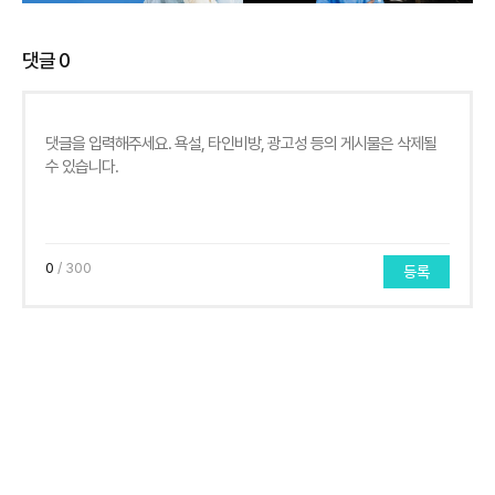
댓글
0
0
/ 300
등록