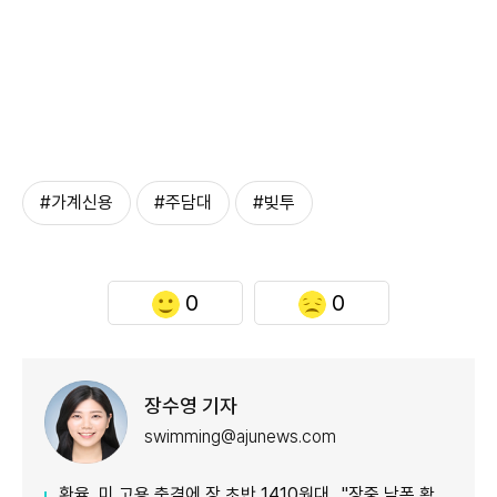
#가계신용
#주담대
#빚투
0
0
장수영 기자
swimming@ajunews.com
환율, 미 고용 충격에 장 초반 1410원대…"장중 낙폭 확대 전망"