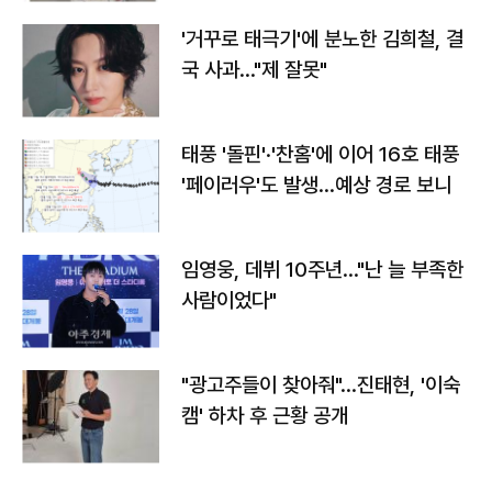
'거꾸로 태극기'에 분노한 김희철, 결
국 사과…"제 잘못"
태풍 '돌핀'·'찬홈'에 이어 16호 태풍
'페이러우'도 발생…예상 경로 보니
임영웅, 데뷔 10주년…"난 늘 부족한
사람이었다"
"광고주들이 찾아줘"…진태현, '이숙
캠' 하차 후 근황 공개