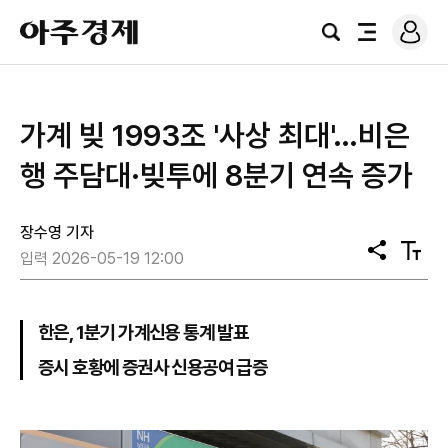
로
아
그
검
전
주
인
색
체
경
메
제
뉴
가계 빚 1993조 '사상 최대'…비은
행 주담대·빚투에 8분기 연속 증가
장수영 기자
공
텍
입력 2026-05-19 12:00
유
스
트
크
기
한은, 1분기 가계신용 통계 발표
증시 호황에 증권사 신용공여 급증