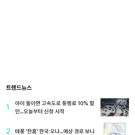
트렌드뉴스
아이 둘이면 고속도로 통행료 10% 할
1
인…오늘부터 신청 시작
2
태풍 '찬홈' 한국 오나…예상 경로 보니