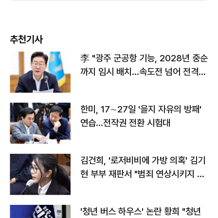
추천기사
李 "광주 군공항 기능, 2028년 중순
까지 임시 배치…속도전 넘어 전격
전"
한미, 17∼27일 '을지 자유의 방패'
연습…전작권 전환 시험대
김건희, '로저비비에 가방 의혹' 김기
현 부부 재판서 "범죄 연상시키지 말
라"
'청년 버스 하우스' 논란 황희 "청년