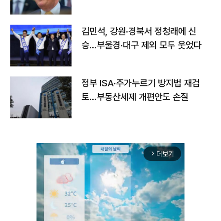
김민석, 강원·경북서 정청래에 신
승…부울경·대구 제외 모두 웃었다
정부 ISA·주가누르기 방지법 재검
토…부동산세제 개편안도 손질
더보기
arrow_forward_ios