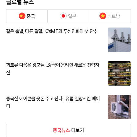
글로벌 뉴스
중국
일본
베트남
같은 출발, 다른 결말...CXMT와 푸젠진화의 첫 단추
희토류 다음은 광모듈…중국이 움켜쥔 새로운 전략자
산
중국산 에어콘을 웃돈 주고 산다...유럽 열광시킨 메이
디
중국뉴스
더보기