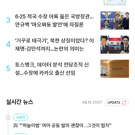
6·25 적국 수장 어록 읊은 국방장관…
3
안규백 '마오쩌둥 발언'에 자질론
'거꾸로 태극기', 북한 상징이었다? 이
4
재명·김민석까지…논란의 의미는
토스뱅크, 데이터 분석 전담조직 신
5
설…수장에 카카오 출신 선임
실시간 뉴스
08.10 21:07
UPDATE
4분전
與 "'하늘이법' 여야 공동 발의 괜찮아…그것이 협치"