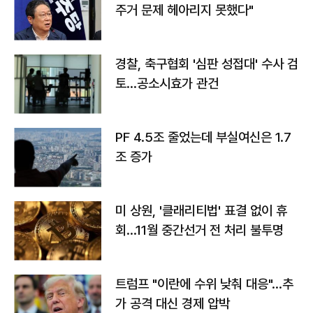
주거 문제 헤아리지 못했다"
경찰, 축구협회 '심판 성접대' 수사 검
토…공소시효가 관건
PF 4.5조 줄었는데 부실여신은 1.7
조 증가
미 상원, '클래리티법' 표결 없이 휴
회…11월 중간선거 전 처리 불투명
트럼프 "이란에 수위 낮춰 대응"…추
가 공격 대신 경제 압박