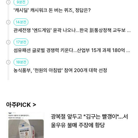
9분전
'캐시딜' 캐시워크 돈 버는 퀴즈, 정답은?
14분전
관세전쟁 '엔드게임' 윤곽 나오나…한국 新통상정책 교두보 활
용해야
17분전
섬유패션 글로벌 경쟁력 키운다…산업부 15개 과제 180억 지
원
18분전
농식품부, '천원의 아침밥' 참여 200개 대학 선정
아주PICK >
광복절 앞두고 "김구는 빨갱이"…서
울우유 불매 주장에 황당