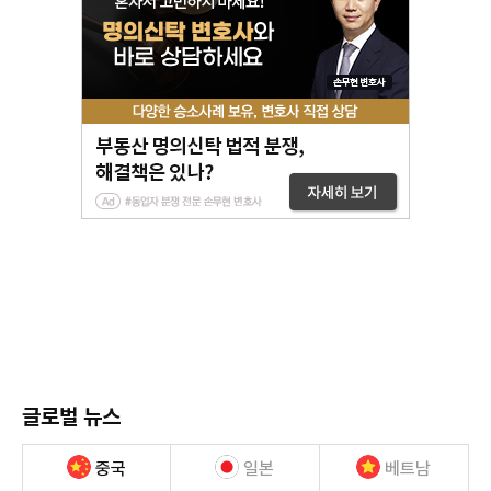
글로벌 뉴스
중국
일본
베트남