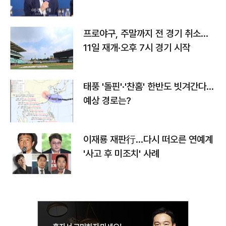
프로야구, 주말까지 전 경기 취소…
11일 재개·오후 7시 경기 시작
태풍 '돌핀'·'찬홈' 한반도 빗겨간다…
예상 경로는?
이재룡 재판行…다시 떠오른 연예계
'사고 후 미조치' 사례