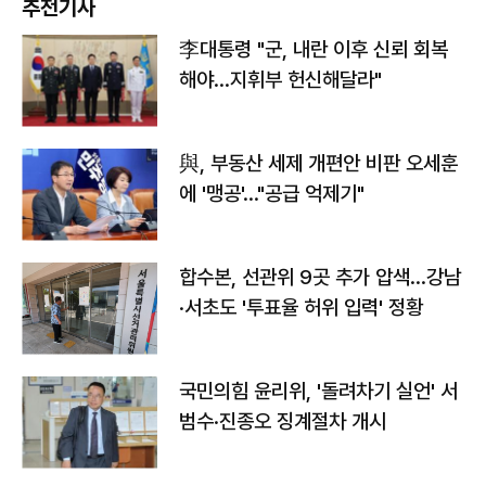
추천기사
李대통령 "군, 내란 이후 신뢰 회복
해야…지휘부 헌신해달라"
與, 부동산 세제 개편안 비판 오세훈
에 '맹공'…"공급 억제기"
합수본, 선관위 9곳 추가 압색…강남
·서초도 '투표율 허위 입력' 정황
국민의힘 윤리위, '돌려차기 실언' 서
범수·진종오 징계절차 개시