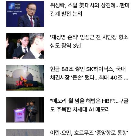
위성락, 스틸 美대사와 상견례…한미
관계 발전 논의
'채상병 순직' 임성근 전 사단장 항소
심도 징역 3년
현금 88조 쌓인 SK하이닉스, 국내
채권시장 '큰손' 됐다…최대 40조 투
자
"메모리 월 넘을 해법은 HBF"…구글
도 주목한 차세대 AI 메모리
이란·오만, 호르무즈 '중앙항로 통항'