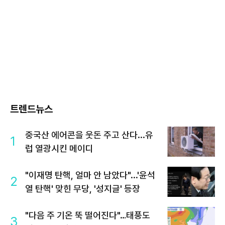
트렌드뉴스
중국산 에어콘을 웃돈 주고 산다...유
1
럽 열광시킨 메이디
"이재명 탄핵, 얼마 안 남았다"...'윤석
2
열 탄핵' 맞힌 무당, '성지글' 등장
"다음 주 기온 뚝 떨어진다"…태풍도
3