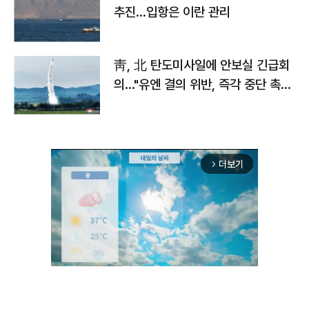
추진…입항은 이란 관리
靑, 北 탄도미사일에 안보실 긴급회
의…"유엔 결의 위반, 즉각 중단 촉
구"
더보기
arrow_forward_ios
Unmute