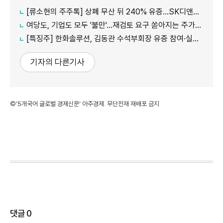
[류소현의 주주톡] 상폐 무산 뒤 240% 유증…SK디앤디는 주주를 설득했나?
여당도, 기업도 모두 '불만'...재검토 요구 쏟아지는 주가누르기 방지 세제개편안
[특징주] 한화솔루션, 김동관 수석부회장 유증 참여·실적 개선 기대에 16% 강세
기자의 다른기사
©'5개국어 글로벌 경제신문' 아주경제. 무단전재·재배포 금지
댓글
0