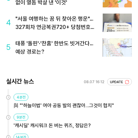
없이 열돔 박살 낸 '이것'
"서울 여행하는 꿈 뒤 찾아온 행운"…
4
327회차 연금복권720+ 당첨번호조
회 주목
태풍 '돌핀'·'찬홈' 한반도 빗겨간다…
5
예상 경로는?
실시간 뉴스
08.07 16:12
UPDATE
4분전
與 "'하늘이법' 여야 공동 발의 괜찮아…그것이 협치"
9분전
'캐시딜' 캐시워크 돈 버는 퀴즈, 정답은?
14분전