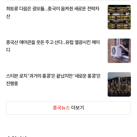
희토류 다음은 광모듈…중국이 움켜쥔 새로운 전략자
산
중국산 에어콘을 웃돈 주고 산다...유럽 열광시킨 메이
디
스티븐 로치 '과거의 홍콩'은 끝났지만 '새로운 홍콩'은
진행중
중국뉴스
더보기