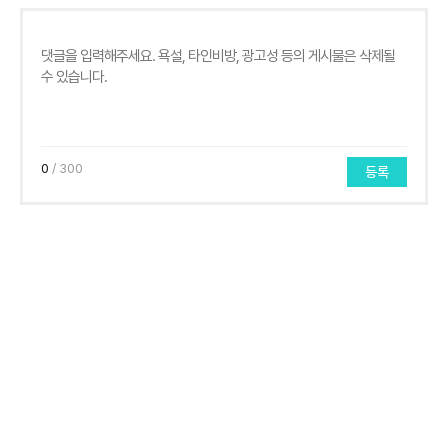
0
/ 300
등록