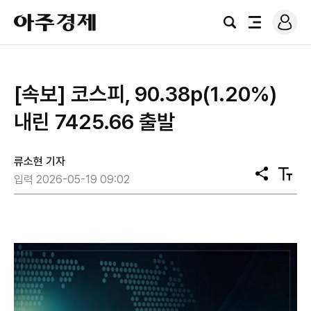
로
아
그
검
전
주
인
색
체
경
메
제
뉴
[속보] 코스피, 90.38p(1.20%)
내린 7425.66 출발
류소현 기자
공
텍
입력 2026-05-19 09:02
유
스
트
크
기