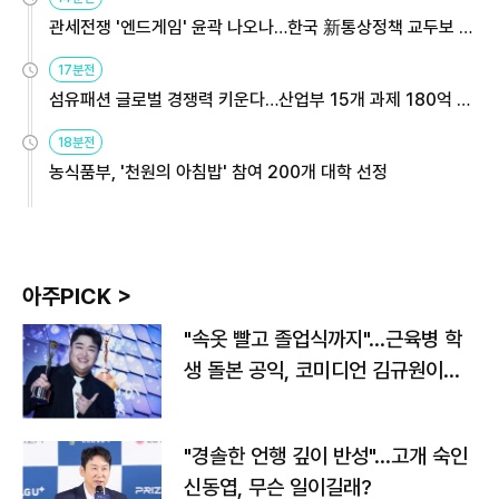
관세전쟁 '엔드게임' 윤곽 나오나…한국 新통상정책 교두보 활
용해야
17분전
섬유패션 글로벌 경쟁력 키운다…산업부 15개 과제 180억 지
원
18분전
농식품부, '천원의 아침밥' 참여 200개 대학 선정
아주PICK >
"속옷 빨고 졸업식까지"…근육병 학
생 돌본 공익, 코미디언 김규원이었
다
"경솔한 언행 깊이 반성"…고개 숙인
신동엽, 무슨 일이길래?