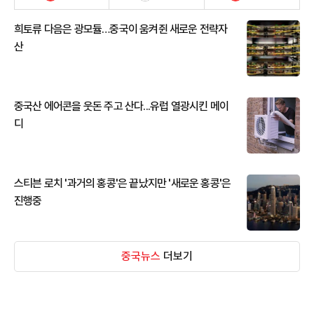
희토류 다음은 광모듈…중국이 움켜쥔 새로운 전략자
산
중국산 에어콘을 웃돈 주고 산다...유럽 열광시킨 메이
디
스티븐 로치 '과거의 홍콩'은 끝났지만 '새로운 홍콩'은
진행중
중국뉴스
더보기