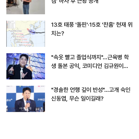
캠' 하차 후 근황 공개
13호 태풍 '돌핀'·15호 '찬홈' 현재 위
치는?
"속옷 빨고 졸업식까지"…근육병 학
생 돌본 공익, 코미디언 김규원이었
다
"경솔한 언행 깊이 반성"…고개 숙인
신동엽, 무슨 일이길래?