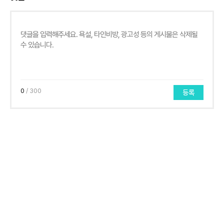
0
/ 300
등록