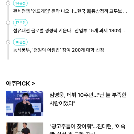
14분전
관세전쟁 '엔드게임' 윤곽 나오나…한국 新통상정책 교두보 활
용해야
17분전
섬유패션 글로벌 경쟁력 키운다…산업부 15개 과제 180억 지
원
18분전
농식품부, '천원의 아침밥' 참여 200개 대학 선정
아주PICK >
임영웅, 데뷔 10주년…"난 늘 부족한
사람이었다"
"광고주들이 찾아줘"…진태현, '이숙