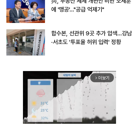
與, 부동산 세제 개편안 비판 오세훈
에 '맹공'…"공급 억제기"
합수본, 선관위 9곳 추가 압색…강남
·서초도 '투표율 허위 입력' 정황
더보기
arrow_forward_ios