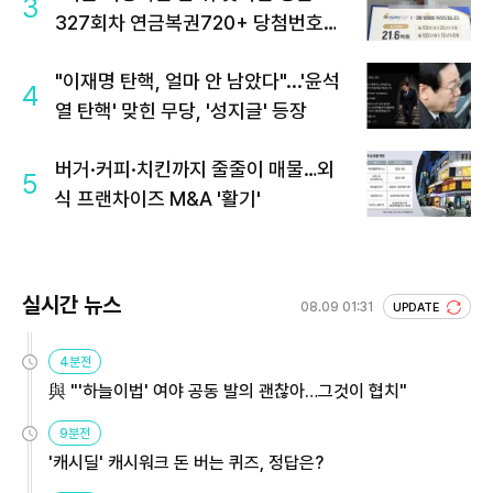
3
327회차 연금복권720+ 당첨번호조
회 주목
"이재명 탄핵, 얼마 안 남았다"...'윤석
4
열 탄핵' 맞힌 무당, '성지글' 등장
버거·커피·치킨까지 줄줄이 매물…외
5
식 프랜차이즈 M&A '활기'
실시간 뉴스
08.09 01:31
UPDATE
4분전
與 "'하늘이법' 여야 공동 발의 괜찮아…그것이 협치"
9분전
'캐시딜' 캐시워크 돈 버는 퀴즈, 정답은?