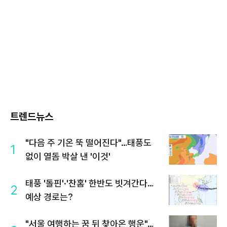
트렌드뉴스
"다음 주 기온 뚝 떨어진다"…태풍도
1
없이 열돔 박살 낸 '이것'
태풍 '돌핀'·'찬홈' 한반도 빗겨간다…
2
예상 경로는?
"서울 여행하는 꿈 뒤 찾아온 행운"…