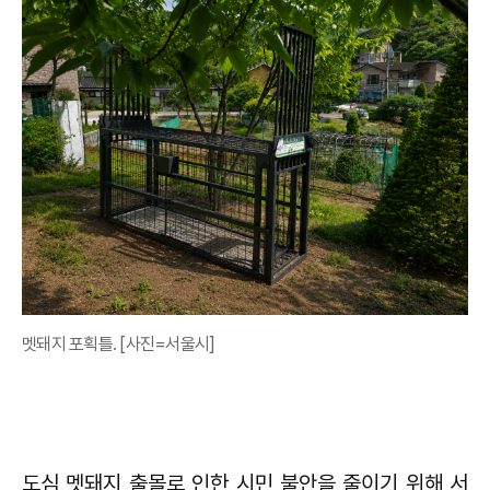
멧돼지 포획틀. [사진=서울시]
도심 멧돼지 출몰로 인한 시민 불안을 줄이기 위해 서