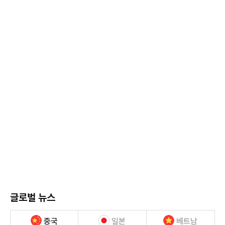
글로벌 뉴스
중국
일본
베트남