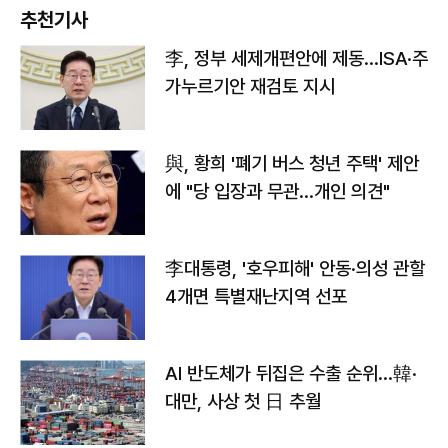
추천기사
李, 정부 세제개편안에 제동…ISA·주
가누르기안 재검토 지시
與, 황희 '폐기 버스 청년 주택' 제안
에 "당 입장과 무관…개인 의견"
李대통령, '호우피해' 안동·의성 관할
4개면 특별재난지역 선포
AI 반도체가 뒤집은 수출 순위…韓·
대만, 사상 첫 日 추월