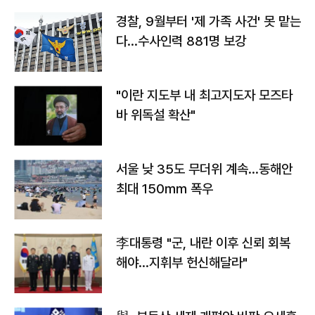
경찰, 9월부터 '제 가족 사건' 못 맡는
다…수사인력 881명 보강
"이란 지도부 내 최고지도자 모즈타
바 위독설 확산"
서울 낮 35도 무더위 계속…동해안
최대 150㎜ 폭우
李대통령 "군, 내란 이후 신뢰 회복
해야…지휘부 헌신해달라"