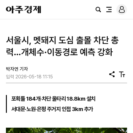
로
아
그
검
전
주
인
색
체
경
메
제
뉴
서울시, 멧돼지 도심 출몰 차단 총
력…개체수·이동경로 예측 강화
박자연 기자
공
텍
입력 2026-05-18 11:15
유
스
트
크
기
포획틀 184개·차단 울타리 18.8㎞ 설치
서대문·노원·은평 주거지 인접 3㎞ 추가