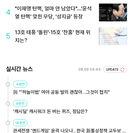
회 주목
"이재명 탄핵, 얼마 안 남았다"...'윤석
4
열 탄핵' 맞힌 무당, '성지글' 등장
13호 태풍 '돌핀'·15호 '찬홈' 현재 위
5
치는?
실시간 뉴스
08.09 04:45
UPDATE
4분전
與 "'하늘이법' 여야 공동 발의 괜찮아…그것이 협치"
9분전
'캐시딜' 캐시워크 돈 버는 퀴즈, 정답은?
14분전
관세전쟁 '엔드게임' 윤곽 나오나…한국 新통상정책 교두보 활