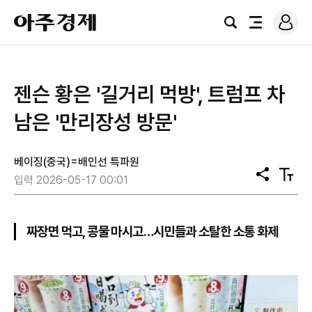
로
아
그
검
전
주
인
색
체
경
메
제
뉴
젠슨 황은 '길거리 먹방', 트럼프 차
남은 '만리장성 방문'
베이징(중국)=배인선 특파원
공
텍
입력 2026-05-17 00:01
유
스
트
크
기
짜장면 먹고, 콩물 마시고…시민들과 소탈한 소통 화제