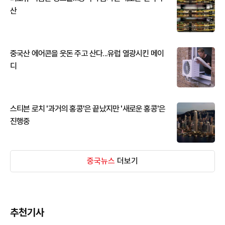
산
중국산 에어콘을 웃돈 주고 산다...유럽 열광시킨 메이
디
스티븐 로치 '과거의 홍콩'은 끝났지만 '새로운 홍콩'은
진행중
중국뉴스
더보기
추천기사