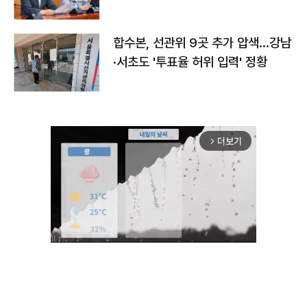
합수본, 선관위 9곳 추가 압색…강남
·서초도 '투표율 허위 입력' 정황
더보기
arrow_forward_ios
Mute