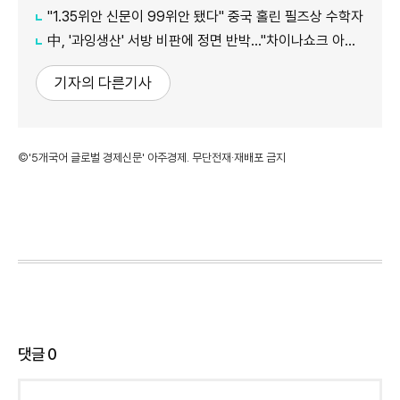
"1.35위안 신문이 99위안 됐다" 중국 홀린 필즈상 수학자
中, '과잉생산' 서방 비판에 정면 반박…"차이나쇼크 아닌 기회"
기자의 다른기사
©'5개국어 글로벌 경제신문' 아주경제. 무단전재·재배포 금지
댓글
0