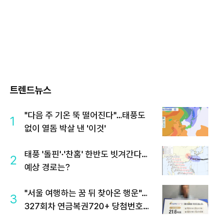
트렌드뉴스
"다음 주 기온 뚝 떨어진다"…태풍도
1
없이 열돔 박살 낸 '이것'
태풍 '돌핀'·'찬홈' 한반도 빗겨간다…
2
예상 경로는?
"서울 여행하는 꿈 뒤 찾아온 행운"…
3
327회차 연금복권720+ 당첨번호조