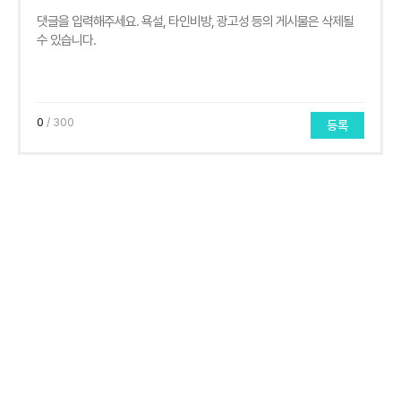
0
/ 300
등록