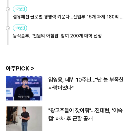
용해야
17분전
섬유패션 글로벌 경쟁력 키운다…산업부 15개 과제 180억 지
원
18분전
농식품부, '천원의 아침밥' 참여 200개 대학 선정
아주PICK >
임영웅, 데뷔 10주년…"난 늘 부족한
사람이었다"
"광고주들이 찾아줘"…진태현, '이숙
캠' 하차 후 근황 공개