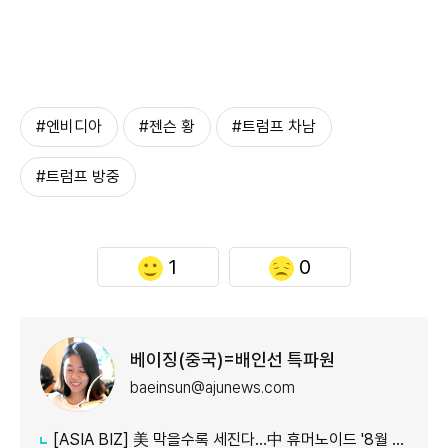
#엔비디아
#젠슨 황
#트럼프 차남
#트럼프 방중
1
0
베이징(중국)=배인선 특파원
baeinsun@ajunews.com
[ASIA BIZ] 美 막을수록 세진다…中 휴머노이드 '8월 대공세'