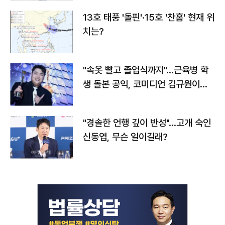
13호 태풍 '돌핀'·15호 '찬홈' 현재 위
치는?
"속옷 빨고 졸업식까지"…근육병 학
생 돌본 공익, 코미디언 김규원이었
다
"경솔한 언행 깊이 반성"…고개 숙인
신동엽, 무슨 일이길래?