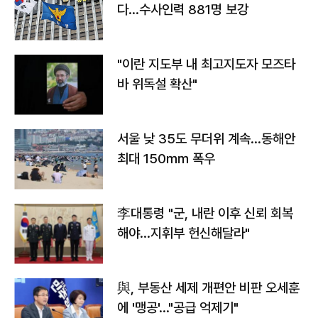
다…수사인력 881명 보강
"이란 지도부 내 최고지도자 모즈타
바 위독설 확산"
서울 낮 35도 무더위 계속…동해안
최대 150㎜ 폭우
李대통령 "군, 내란 이후 신뢰 회복
해야…지휘부 헌신해달라"
與, 부동산 세제 개편안 비판 오세훈
에 '맹공'…"공급 억제기"