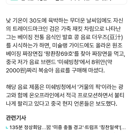
낮 기온이 30도에 육박하는 무더운 날씨임에도 자신
의 트레이드마크인 검은 가죽 재킷 차림으로 나타난
그는 베이징 전통 음식인 발효 콩 음료 더우즈(豆汁)
를 시식하는가 하면, 미슐랭 가이드에도 올라온 원조
베이징 짜장면집 '팡좐창69호'를 찾아 짜장면을 먹고,
중국 저가 음료 브랜드 '미쉐빙청'에서 8위안(약
2000원)짜리 복숭아 음료를 구매해 마셨다.
해당 음료 제품은 미쉐빙청에서 '거물의 픽'이라는 광
고와 함께 온오프라인에서 적극 프로모션하면서 불티
나게 팔리고 있다고 중국 현지 언론들은 보도했다.
관련기사
135분 정상회담…習 '미중 충돌 경고'·트럼프 '칭찬일색'(종합)