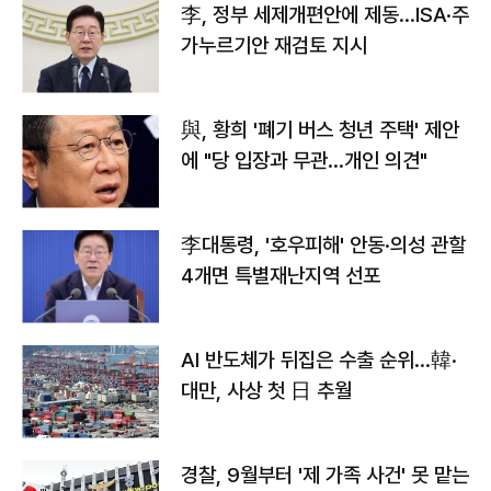
李, 정부 세제개편안에 제동…ISA·주
가누르기안 재검토 지시
與, 황희 '폐기 버스 청년 주택' 제안
에 "당 입장과 무관…개인 의견"
李대통령, '호우피해' 안동·의성 관할
4개면 특별재난지역 선포
AI 반도체가 뒤집은 수출 순위…韓·
대만, 사상 첫 日 추월
경찰, 9월부터 '제 가족 사건' 못 맡는