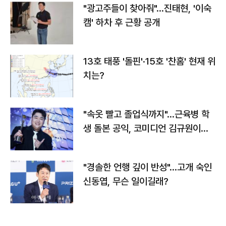
"광고주들이 찾아줘"…진태현, '이숙
캠' 하차 후 근황 공개
13호 태풍 '돌핀'·15호 '찬홈' 현재 위
치는?
"속옷 빨고 졸업식까지"…근육병 학
생 돌본 공익, 코미디언 김규원이었
다
"경솔한 언행 깊이 반성"…고개 숙인
신동엽, 무슨 일이길래?