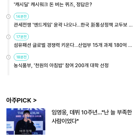
'캐시딜' 캐시워크 돈 버는 퀴즈, 정답은?
14분전
관세전쟁 '엔드게임' 윤곽 나오나…한국 新통상정책 교두보 활
용해야
17분전
섬유패션 글로벌 경쟁력 키운다…산업부 15개 과제 180억 지
원
18분전
농식품부, '천원의 아침밥' 참여 200개 대학 선정
아주PICK >
임영웅, 데뷔 10주년…"난 늘 부족한
사람이었다"