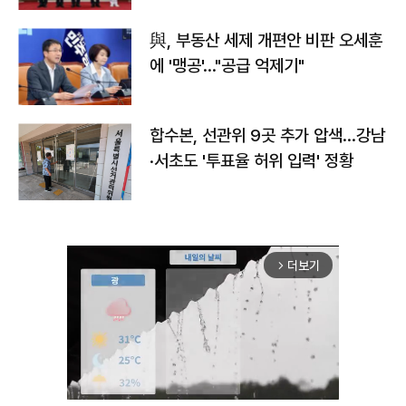
與, 부동산 세제 개편안 비판 오세훈
에 '맹공'…"공급 억제기"
합수본, 선관위 9곳 추가 압색…강남
·서초도 '투표율 허위 입력' 정황
더보기
arrow_forward_ios