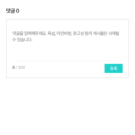
댓글
0
0
/ 300
등록