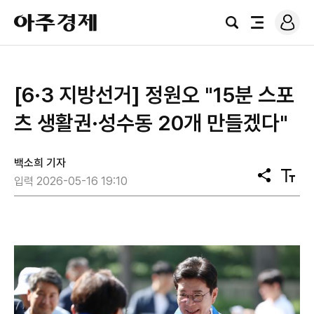
로
아
그
검
전
주
인
색
체
경
메
제
뉴
[6·3 지방선거] 정원오 "15분 스포
츠 생활권·성수동 20개 만들겠다"
백소희 기자
공
텍
입력 2026-05-16 19:10
유
스
트
크
기