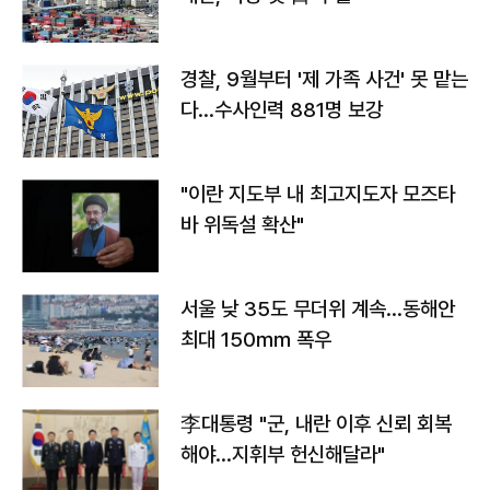
경찰, 9월부터 '제 가족 사건' 못 맡는
다…수사인력 881명 보강
"이란 지도부 내 최고지도자 모즈타
바 위독설 확산"
서울 낮 35도 무더위 계속…동해안
최대 150㎜ 폭우
李대통령 "군, 내란 이후 신뢰 회복
해야…지휘부 헌신해달라"