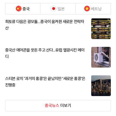
중국
일본
베트남
희토류 다음은 광모듈…중국이 움켜쥔 새로운 전략자
산
중국산 에어콘을 웃돈 주고 산다...유럽 열광시킨 메이
디
스티븐 로치 '과거의 홍콩'은 끝났지만 '새로운 홍콩'은
진행중
중국뉴스
더보기