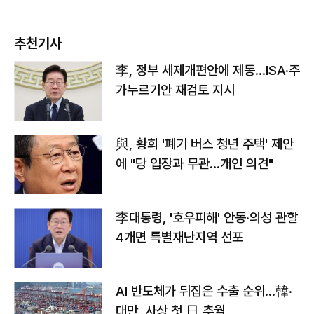
추천기사
李, 정부 세제개편안에 제동…ISA·주
가누르기안 재검토 지시
與, 황희 '폐기 버스 청년 주택' 제안
에 "당 입장과 무관…개인 의견"
李대통령, '호우피해' 안동·의성 관할
4개면 특별재난지역 선포
AI 반도체가 뒤집은 수출 순위…韓·
대만, 사상 첫 日 추월