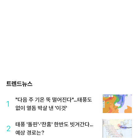
트렌드뉴스
"다음 주 기온 뚝 떨어진다"…태풍도
1
없이 열돔 박살 낸 '이것'
태풍 '돌핀'·'찬홈' 한반도 빗겨간다…
2
예상 경로는?