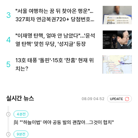
"서울 여행하는 꿈 뒤 찾아온 행운"…
3
327회차 연금복권720+ 당첨번호조
회 주목
"이재명 탄핵, 얼마 안 남았다"...'윤석
4
열 탄핵' 맞힌 무당, '성지글' 등장
13호 태풍 '돌핀'·15호 '찬홈' 현재 위
5
치는?
실시간 뉴스
08.09 04:52
UPDATE
4분전
與 "'하늘이법' 여야 공동 발의 괜찮아…그것이 협치"
9분전