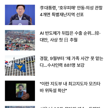
李대통령, '호우피해' 안동·의성 관할
4개면 특별재난지역 선포
AI 반도체가 뒤집은 수출 순위…韓·
대만, 사상 첫 日 추월
경찰, 9월부터 '제 가족 사건' 못 맡는
다…수사인력 881명 보강
"이란 지도부 내 최고지도자 모즈타
바 위독설 확산"