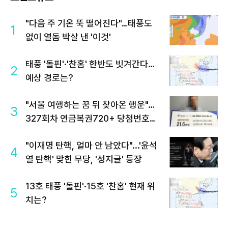
"다음 주 기온 뚝 떨어진다"…태풍도
1
없이 열돔 박살 낸 '이것'
태풍 '돌핀'·'찬홈' 한반도 빗겨간다…
2
예상 경로는?
"서울 여행하는 꿈 뒤 찾아온 행운"…
3
327회차 연금복권720+ 당첨번호조
회 주목
"이재명 탄핵, 얼마 안 남았다"...'윤석
4
열 탄핵' 맞힌 무당, '성지글' 등장
13호 태풍 '돌핀'·15호 '찬홈' 현재 위
5
치는?