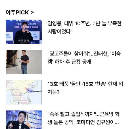
아주PICK >
임영웅, 데뷔 10주년…"난 늘 부족한
사람이었다"
"광고주들이 찾아줘"…진태현, '이숙
캠' 하차 후 근황 공개
13호 태풍 '돌핀'·15호 '찬홈' 현재 위
치는?
"속옷 빨고 졸업식까지"…근육병 학
생 돌본 공익, 코미디언 김규원이었