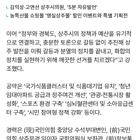
김익상·고연선 상주시의원, '5분 자유발언'
농특산물 쇼핑몰 '명실상주몰' 할인 이벤트와 특별 기획전
이어 “정부와 경북도, 상주시의 정책과 예산을 유기적
으로 연결하고, 충분한 토론으로 갈등 없이 추진해 상
주 발전을 이뤄 갈등과 분열의 정치를 끝내고, 화합의
정치를 실현하기 위해 깨끗한 선거를 치르겠다”고 강
조했다.
공약은 ‘국가식품클러스터 및 식품대기업 유치’, ‘청년
임대아파트 공급과 정주여건 개선’, ‘관광·전통시장 활
성화’, ‘스포츠 환경 구축’ ‘심뇌혈관센터 및 소아응급센
터 구축’, ‘시민 참여형 정책 강화’ 등이다.
경력은 (現)국민의힘 중앙당 수석부대변인, (前)국민
의힘 상주문경 임이자 국회의원실 보좌관, (前)정보통