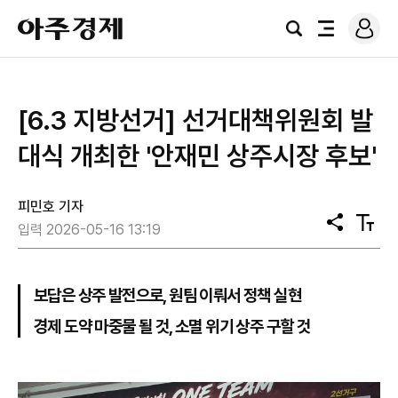
로
아
그
검
전
주
인
색
체
경
메
제
뉴
[6.3 지방선거] 선거대책위원회 발
대식 개최한 '안재민 상주시장 후보'
피민호 기자
공
텍
입력 2026-05-16 13:19
유
스
트
크
기
보답은 상주 발전으로, 원팀 이뤄서 정책 실현
경제 도약 마중물 될 것, 소멸 위기 상주 구할 것