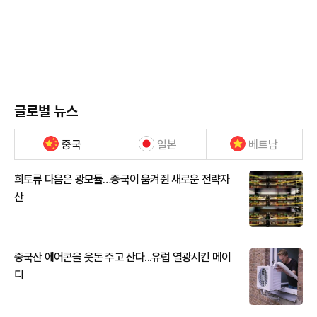
글로벌 뉴스
중국
일본
베트남
희토류 다음은 광모듈…중국이 움켜쥔 새로운 전략자
산
중국산 에어콘을 웃돈 주고 산다...유럽 열광시킨 메이
디