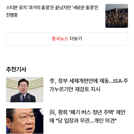
스티븐 로치 '과거의 홍콩'은 끝났지만 '새로운 홍콩'은
진행중
중국뉴스
더보기
추천기사
李, 정부 세제개편안에 제동…ISA·주
가누르기안 재검토 지시
與, 황희 '폐기 버스 청년 주택' 제안
에 "당 입장과 무관…개인 의견"