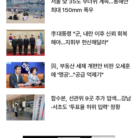
서울 낮 35도 무더위 계속…동해안
최대 150㎜ 폭우
李대통령 "군, 내란 이후 신뢰 회복
해야…지휘부 헌신해달라"
與, 부동산 세제 개편안 비판 오세훈
에 '맹공'…"공급 억제기"
합수본, 선관위 9곳 추가 압색…강남
·서초도 '투표율 허위 입력' 정황