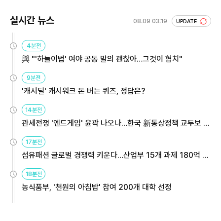
실시간 뉴스
08.09 03:19
UPDATE
4분전
與 "'하늘이법' 여야 공동 발의 괜찮아…그것이 협치"
9분전
'캐시딜' 캐시워크 돈 버는 퀴즈, 정답은?
14분전
관세전쟁 '엔드게임' 윤곽 나오나…한국 新통상정책 교두보 활
용해야
17분전
섬유패션 글로벌 경쟁력 키운다…산업부 15개 과제 180억 지
원
18분전
농식품부, '천원의 아침밥' 참여 200개 대학 선정