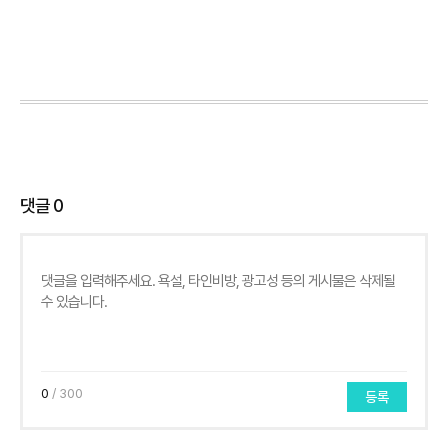
댓글
0
0
/ 300
등록