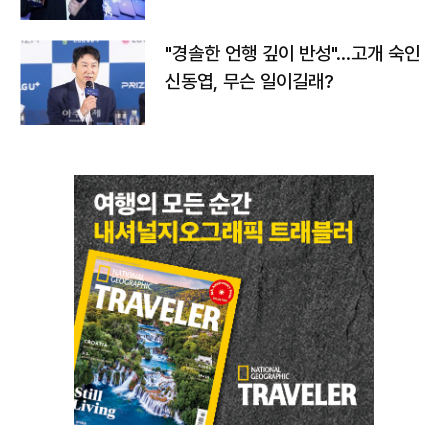
다
"경솔한 언행 깊이 반성"…고개 숙인
신동엽, 무슨 일이길래?