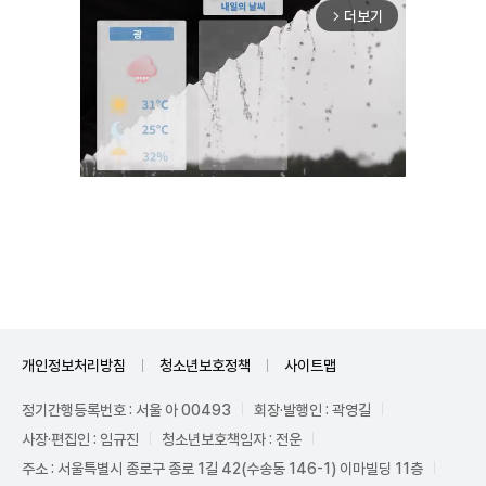
더보기
arrow_forward_ios
Mute
개인정보처리방침
청소년보호정책
사이트맵
정기간행등록번호 : 서울 아 00493
회장·발행인 : 곽영길
사장·편집인 : 임규진
청소년보호책임자 : 전운
주소 : 서울특별시 종로구 종로 1길 42(수송동 146-1) 이마빌딩 11층