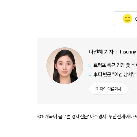
나선혜 기자
hisunn
트럼프 측근 경영 美 석
후티 반군 "예멘 남서부
기자의 다른기사
©'5개국어 글로벌 경제신문' 아주경제. 무단전재·재배