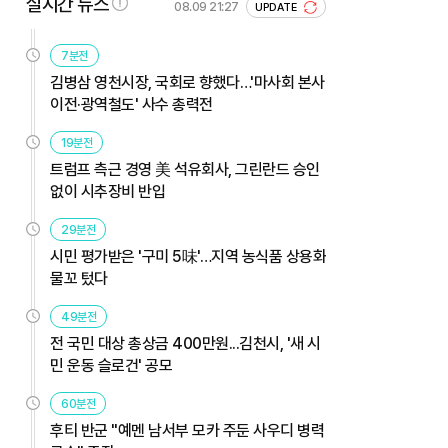
실시간 뉴스
08.09 21:27
UPDATE
7분전
김병삼 영천시장, 국회로 향했다…'마사회 본사
이전·광역철도' 사수 총력전
19분전
트럼프 측근 경영 美 석유회사, 그린란드 승인
없이 시추장비 반입
29분전
시민 평가받은 '구미 5味'…지역 농식품 상용화
물꼬 텄다
49분전
전 국민 대상 총상금 400만원...김천시, '새 시
민 운동 슬로건' 공모
60분전
후티 반군 "예멘 남서부 모카 주둔 사우디 병력