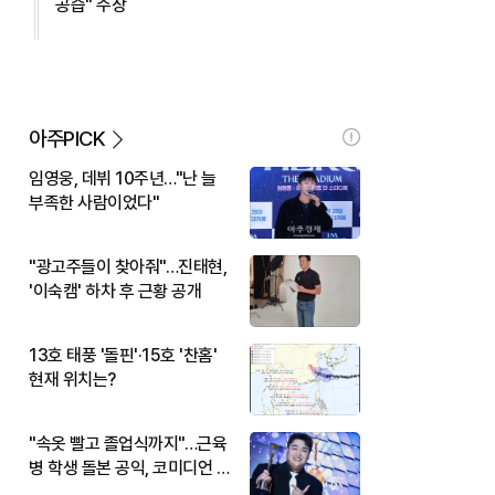
공습" 주장
아주PICK
임영웅, 데뷔 10주년…"난 늘
부족한 사람이었다"
"광고주들이 찾아줘"…진태현,
'이숙캠' 하차 후 근황 공개
13호 태풍 '돌핀'·15호 '찬홈'
현재 위치는?
"속옷 빨고 졸업식까지"…근육
병 학생 돌본 공익, 코미디언 김
규원이었다