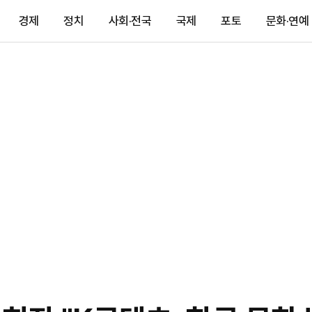
경제
정치
사회·전국
국제
포토
문화·연예