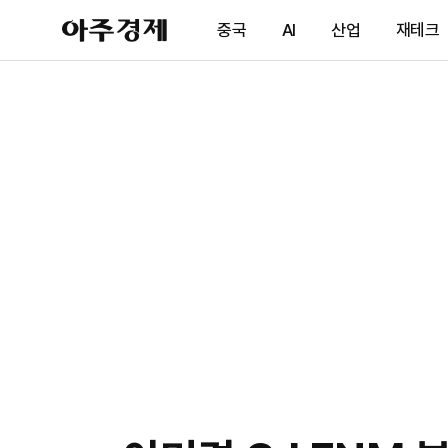
아
중국
AI
산업
재테크
주
경
제