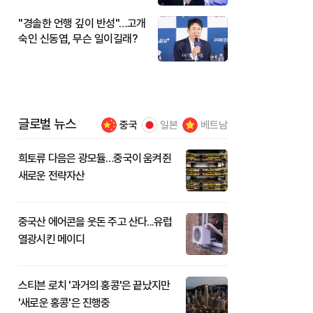
"경솔한 언행 깊이 반성"…고개
숙인 신동엽, 무슨 일이길래?
글로벌 뉴스
중국
일본
베트남
희토류 다음은 광모듈…중국이 움켜쥔
새로운 전략자산
중국산 에어콘을 웃돈 주고 산다...유럽
열광시킨 메이디
스티븐 로치 '과거의 홍콩'은 끝났지만
'새로운 홍콩'은 진행중