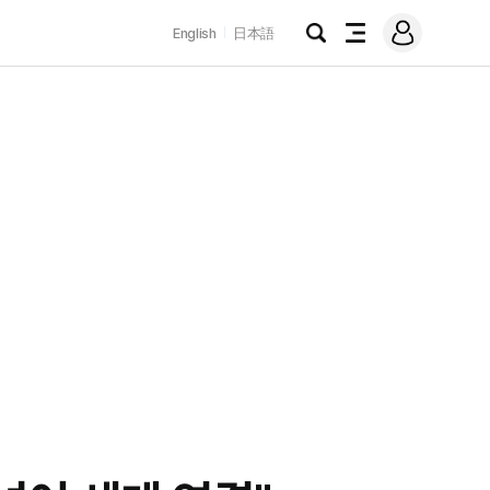
로
English
日本語
그
검
전
인
색
체
메
뉴