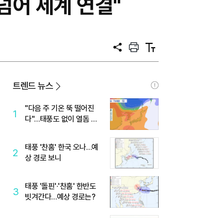
넘어 세계 연결"
공
프
텍
유
린
스
트
트
크
기
트렌드 뉴스
"다음 주 기온 뚝 떨어진
1
다"…태풍도 없이 열돔 박
살 낸 '이것'
태풍 '찬홈' 한국 오나…예
2
상 경로 보니
태풍 '돌핀'·'찬홈' 한반도
3
빗겨간다…예상 경로는?