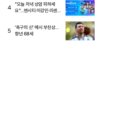
"오늘 저녁 상암 피하세
4
요"…맨시티·이강인·리센느
뜬다, 6호선 혼잡 예상
'축구의 신' 메시 부친상…
5
향년 68세