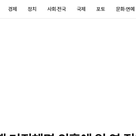
경제
정치
사회·전국
국제
포토
문화·연예