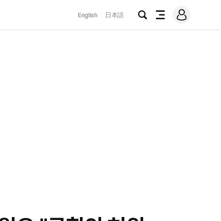
로
English
日本語
그
검
전
인
색
체
메
뉴