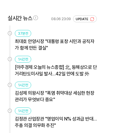
실시간 뉴스
08.06 23:09
UPDATE
37분전
최대호 안양시장 "대통령 표창 시민과 공직자
가 함께 만든 결실"
1시간전
[아주경제 오늘의 뉴스종합] 北, 동해상으로 단
거리탄도미사일 발사…42일 만에 도발 外
1시간전
김성제 의왕시장 "폭염 취약대상 세심한 현장
관리가 무엇보다 중요"
1시간전
김정관 산업장관 "영업이익 N% 성과급 반대…
주총 의결 의무화 추진"