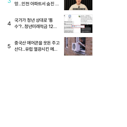
3
망…인천 아파트서 숨진 채
발견
국가가 청년 상대로 '통
4
수'?...청년미래적금 12%
준다더니 "응, 오류야"
중국산 에어콘을 웃돈 주고
5
산다...유럽 열광시킨 메이
디