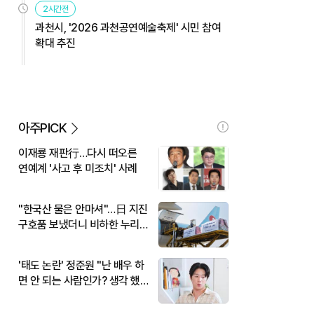
2시간전
과천시, '2026 과천공연예술축제' 시민 참여
확대 추진
아주PICK
이재룡 재판行…다시 떠오른
연예계 '사고 후 미조치' 사례
"한국산 물은 안마셔"…日 지진
구호품 보냈더니 비하한 누리
꾼
'태도 논란' 정준원 "난 배우 하
면 안 되는 사람인가? 생각 했
다"