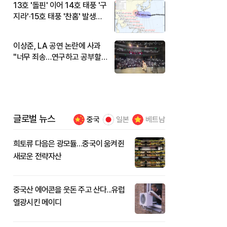
13호 '돌핀' 이어 14호 태풍 '구
지라'·15호 태풍 '찬홈' 발생…
현재 위치와 이동경로는?
이상준, LA 공연 논란에 사과
"너무 죄송…연구하고 공부할
것"
글로벌 뉴스
중국
일본
베트남
희토류 다음은 광모듈…중국이 움켜쥔
새로운 전략자산
중국산 에어콘을 웃돈 주고 산다...유럽
열광시킨 메이디