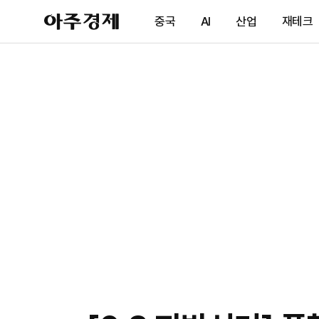
아
중국
AI
산업
재테크
주
경
제