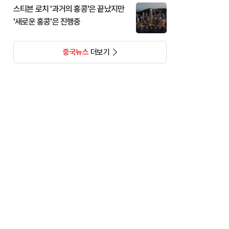
스티븐 로치 '과거의 홍콩'은 끝났지만
'새로운 홍콩'은 진행중
중국뉴스
더보기