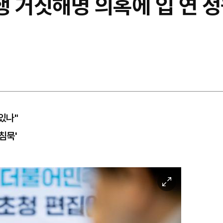
폭행 거짓해명 의혹에 입 연 
있나"
침묵'
이
미
지