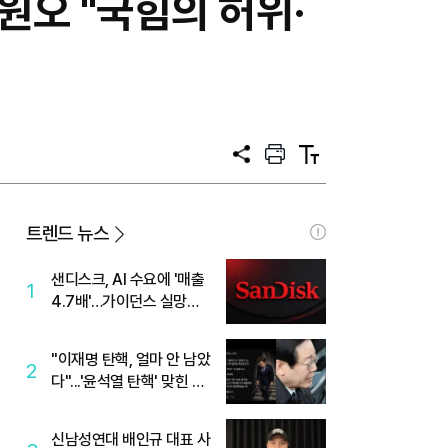
정원오 "국힘의 허위·
공
프
텍
유
린
스
트
트
크
기
트렌드 뉴스
샌디스크, AI 수요에 '매출
1
4.7배'…가이던스 실망에
'주가는 하락'
"이재명 탄핵, 얼마 안 남았
2
다"...'윤석열 탄핵' 맞힌 무
당, '성지글' 등장
신남성연대 배인규 대표 사