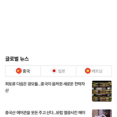
글로벌 뉴스
중국
일본
베트남
희토류 다음은 광모듈…중국이 움켜쥔 새로운 전략자
산
중국산 에어콘을 웃돈 주고 산다...유럽 열광시킨 메이