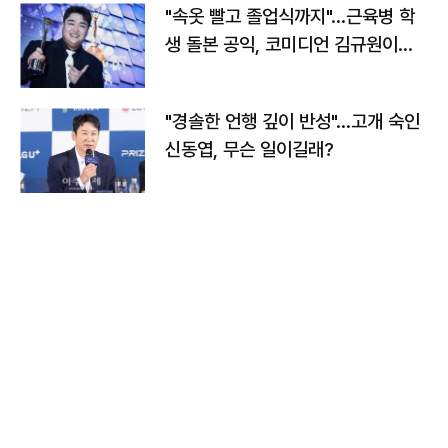
"속옷 빨고 졸업식까지"…근육병 학
생 돌본 공익, 코미디언 김규원이었
다
"경솔한 언행 깊이 반성"…고개 숙인
신동엽, 무슨 일이길래?