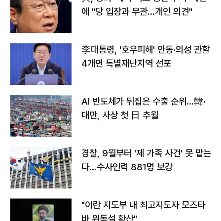
에 "당 입장과 무관…개인 의견"
李대통령, '호우피해' 안동·의성 관할
4개면 특별재난지역 선포
AI 반도체가 뒤집은 수출 순위…韓·
대만, 사상 첫 日 추월
경찰, 9월부터 '제 가족 사건' 못 맡는
다…수사인력 881명 보강
"이란 지도부 내 최고지도자 모즈타
바 위독설 확산"