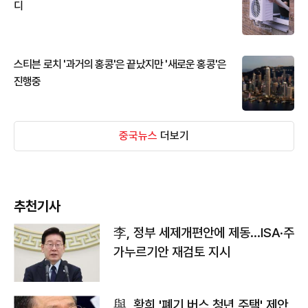
디
스티븐 로치 '과거의 홍콩'은 끝났지만 '새로운 홍콩'은
진행중
중국뉴스
더보기
추천기사
李, 정부 세제개편안에 제동…ISA·주
가누르기안 재검토 지시
與, 황희 '폐기 버스 청년 주택' 제안