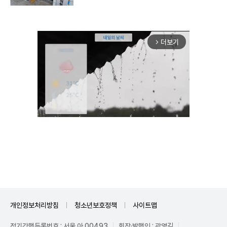
더보기
arrow_forward_ios
Mute
개인정보처리방침
청소년보호정책
사이트맵
정기간행등록번호 : 서울 아 00493
회장·발행인 : 곽영길