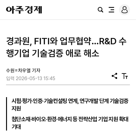
로
아
그
검
전
주
인
색
체
경
메
제
뉴
경과원, FITI와 업무협약…R&D 수
행기업 기술검증 애로 해소
수원=차우열 기자
공
텍
입력 2026-05-13 15:45
유
스
트
크
기
시험·평가·인증·기술컨설팅 연계, 연구개발 단계 기술검증
지원
첨단소재·바이오·환경·에너지 등 전략산업 기업 지원 확대
기대