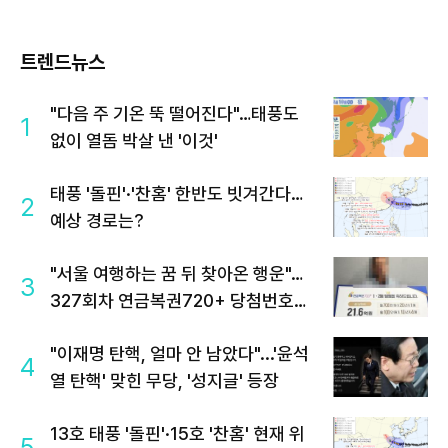
트렌드뉴스
"다음 주 기온 뚝 떨어진다"…태풍도
1
없이 열돔 박살 낸 '이것'
태풍 '돌핀'·'찬홈' 한반도 빗겨간다…
2
예상 경로는?
"서울 여행하는 꿈 뒤 찾아온 행운"…
3
327회차 연금복권720+ 당첨번호조
회 주목
"이재명 탄핵, 얼마 안 남았다"...'윤석
4
열 탄핵' 맞힌 무당, '성지글' 등장
13호 태풍 '돌핀'·15호 '찬홈' 현재 위
5