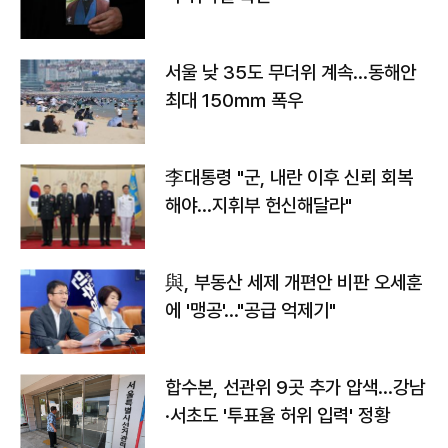
서울 낮 35도 무더위 계속…동해안
최대 150㎜ 폭우
李대통령 "군, 내란 이후 신뢰 회복
해야…지휘부 헌신해달라"
與, 부동산 세제 개편안 비판 오세훈
에 '맹공'…"공급 억제기"
합수본, 선관위 9곳 추가 압색…강남
·서초도 '투표율 허위 입력' 정황