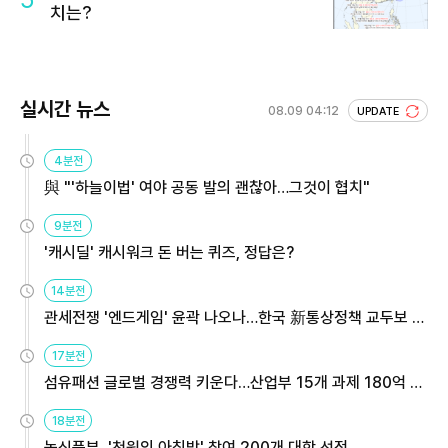
치는?
실시간 뉴스
08.09 04:12
UPDATE
4분전
與 "'하늘이법' 여야 공동 발의 괜찮아…그것이 협치"
9분전
'캐시딜' 캐시워크 돈 버는 퀴즈, 정답은?
14분전
관세전쟁 '엔드게임' 윤곽 나오나…한국 新통상정책 교두보 활
용해야
17분전
섬유패션 글로벌 경쟁력 키운다…산업부 15개 과제 180억 지
원
18분전
농식품부, '천원의 아침밥' 참여 200개 대학 선정