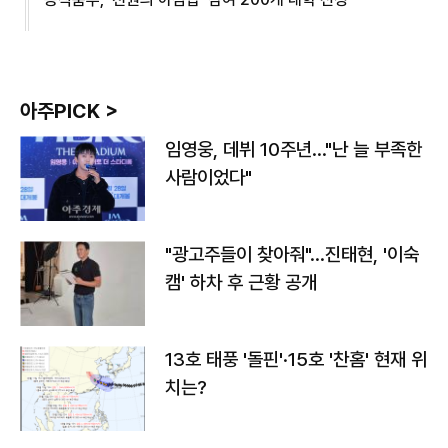
아주PICK >
임영웅, 데뷔 10주년…"난 늘 부족한
사람이었다"
"광고주들이 찾아줘"…진태현, '이숙
캠' 하차 후 근황 공개
13호 태풍 '돌핀'·15호 '찬홈' 현재 위
치는?