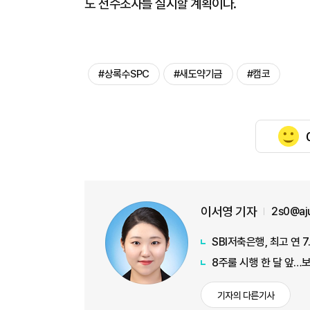
도 전수조사를 실시할 계획이다.
#상록수SPC
#새도약기금
#캠코
이서영 기자
2s0@aj
SBI저축은행, 최고 연 
8주룰 시행 한 달 앞…
기자의 다른기사