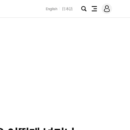
로
English
日本語
그
검
전
인
색
체
메
뉴