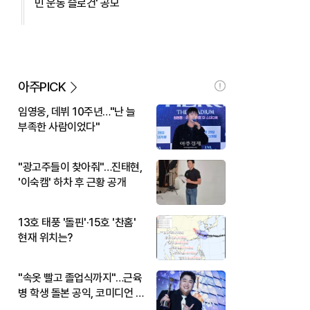
민 운동 슬로건' 공모
아주PICK
임영웅, 데뷔 10주년…"난 늘
부족한 사람이었다"
"광고주들이 찾아줘"…진태현,
'이숙캠' 하차 후 근황 공개
13호 태풍 '돌핀'·15호 '찬홈'
현재 위치는?
"속옷 빨고 졸업식까지"…근육
병 학생 돌본 공익, 코미디언 김
규원이었다