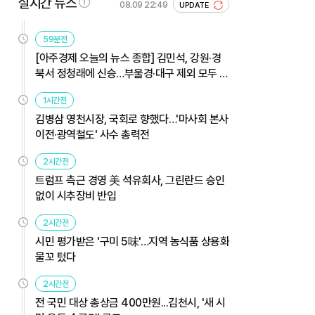
실시간 뉴스
08.09 22:49
UPDATE
59분전
[아주경제 오늘의 뉴스 종합] 김민석, 강원·경
북서 정청래에 신승…부울경·대구 제외 모두 웃
었다 外
1시간전
김병삼 영천시장, 국회로 향했다…'마사회 본사
이전·광역철도' 사수 총력전
2시간전
트럼프 측근 경영 美 석유회사, 그린란드 승인
없이 시추장비 반입
2시간전
시민 평가받은 '구미 5味'…지역 농식품 상용화
물꼬 텄다
2시간전
전 국민 대상 총상금 400만원...김천시, '새 시