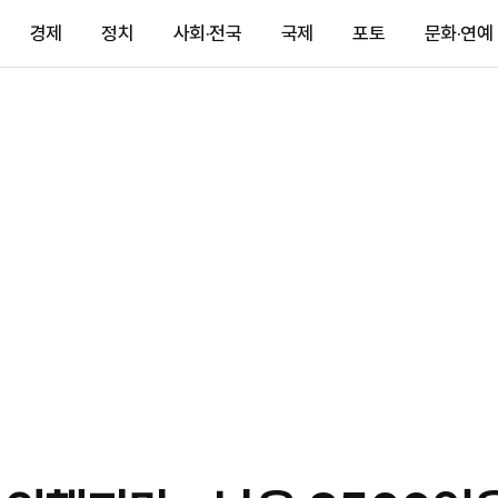
경제
정치
사회·전국
국제
포토
문화·연예