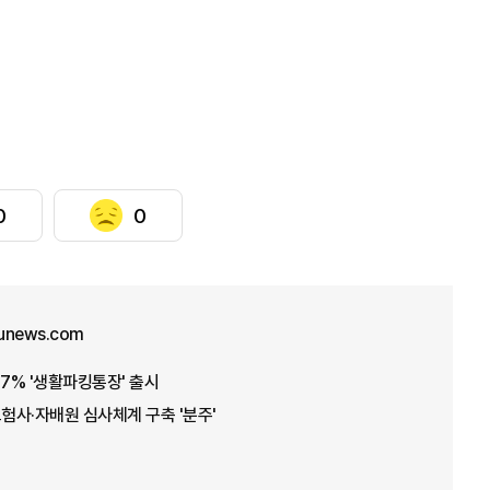
0
0
unews.com
7.7% '생활파킹통장' 출시
보험사·자배원 심사체계 구축 '분주'