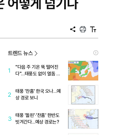
은 어떻게 넘기나
공
프
텍
유
린
스
트
트
크
기
트렌드 뉴스
"다음 주 기온 뚝 떨어진
1
다"…태풍도 없이 열돔 박
살 낸 '이것'
태풍 '찬홈' 한국 오나…예
2
상 경로 보니
태풍 '돌핀'·'찬홈' 한반도
3
빗겨간다…예상 경로는?