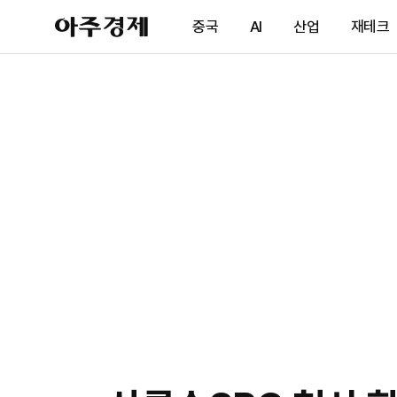
아
중국
AI
산업
재테크
주
경
제