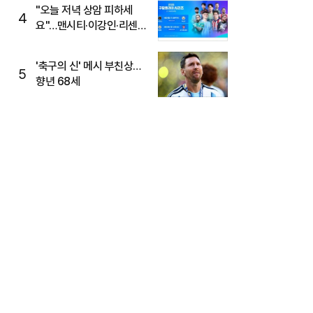
"오늘 저녁 상암 피하세
4
요"…맨시티·이강인·리센느
뜬다, 6호선 혼잡 예상
'축구의 신' 메시 부친상…
5
향년 68세