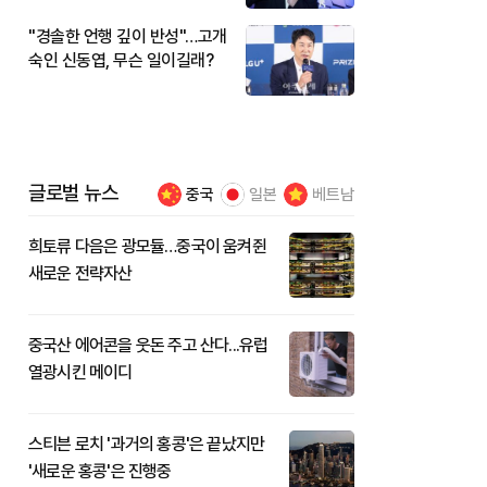
"경솔한 언행 깊이 반성"…고개
숙인 신동엽, 무슨 일이길래?
글로벌 뉴스
중국
일본
베트남
희토류 다음은 광모듈…중국이 움켜쥔
새로운 전략자산
중국산 에어콘을 웃돈 주고 산다...유럽
열광시킨 메이디
스티븐 로치 '과거의 홍콩'은 끝났지만
'새로운 홍콩'은 진행중