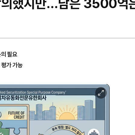
합의했지만…남은 3500억
논의 필요
 평가 가능
이
미
지
확
대