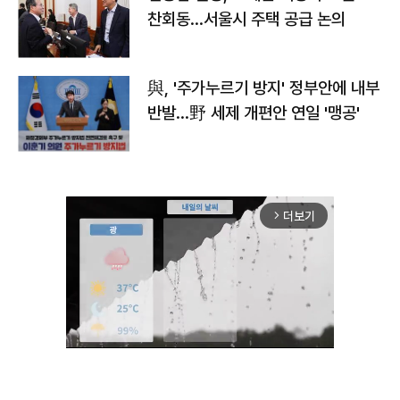
찬회동...서울시 주택 공급 논의
與, '주가누르기 방지' 정부안에 내부
반발…野 세제 개편안 연일 '맹공'
더보기
arrow_forward_ios
Unmute