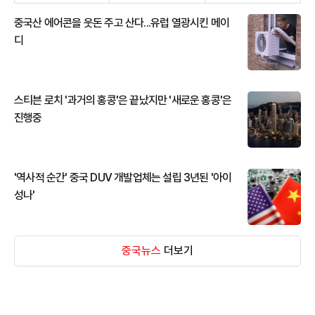
중국산 에어콘을 웃돈 주고 산다...유럽 열광시킨 메이
디
스티븐 로치 '과거의 홍콩'은 끝났지만 '새로운 홍콩'은
진행중
'역사적 순간' 중국 DUV 개발업체는 설립 3년된 '아이
성나'
중국뉴스
더보기