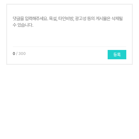
0
/ 300
등록