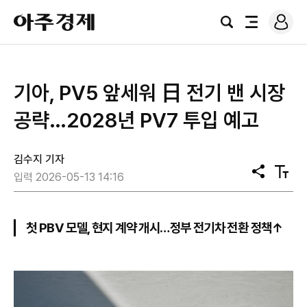
로
아
그
검
전
주
인
색
체
경
메
제
뉴
기아, PV5 앞세워 日 전기 밴 시장
공략…2028년 PV7 투입 예고
김수지 기자
공
텍
입력 2026-05-13 14:16
유
스
트
크
기
첫 PBV 모델, 현지 계약 개시…정부 전기차 전환 정책↑