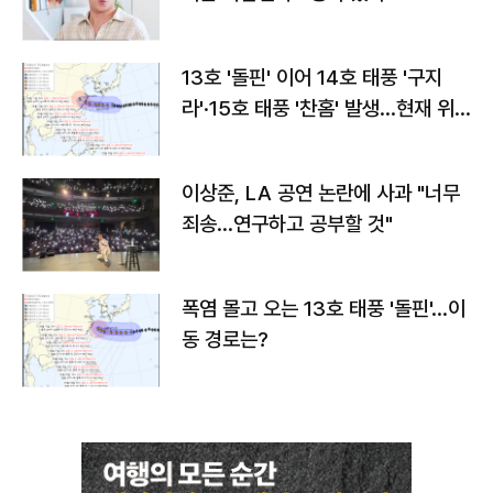
13호 '돌핀' 이어 14호 태풍 '구지
라'·15호 태풍 '찬홈' 발생…현재 위
치와 이동경로는?
이상준, LA 공연 논란에 사과 "너무
죄송…연구하고 공부할 것"
폭염 몰고 오는 13호 태풍 '돌핀'…이
동 경로는?