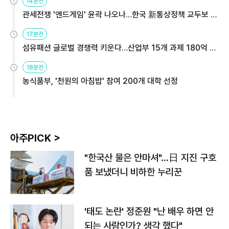
14분전
관세전쟁 '엔드게임' 윤곽 나오나…한국 新통상정책 교두보 활
용해야
17분전
섬유패션 글로벌 경쟁력 키운다…산업부 15개 과제 180억 지
원
18분전
농식품부, '천원의 아침밥' 참여 200개 대학 선정
아주PICK >
"한국산 물은 안마셔"…日 지진 구호
품 보냈더니 비하한 누리꾼
'태도 논란' 정준원 "난 배우 하면 안
되는 사람인가? 생각 했다"