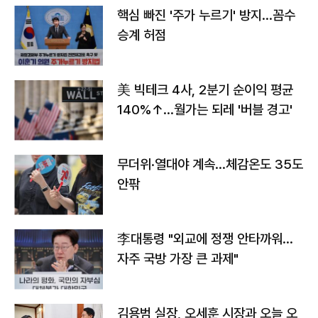
핵심 빠진 '주가 누르기' 방지…꼼수
승계 허점
美 빅테크 4사, 2분기 순이익 평균
140%↑…월가는 되레 '버블 경고'
무더위·열대야 계속…체감온도 35도
안팎
李대통령 "외교에 정쟁 안타까워…
자주 국방 가장 큰 과제"
김용범 실장, 오세훈 시장과 오늘 오