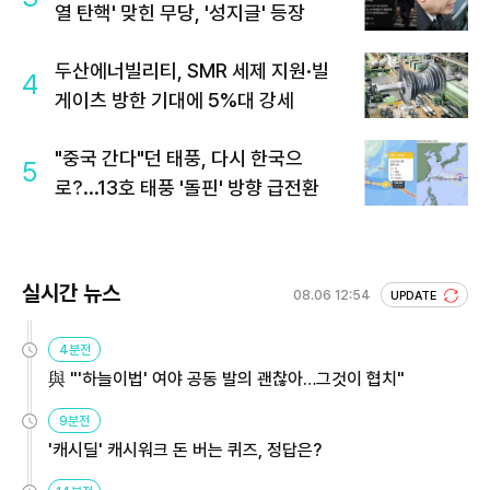
열 탄핵' 맞힌 무당, '성지글' 등장
두산에너빌리티, SMR 세제 지원·빌
4
게이츠 방한 기대에 5%대 강세
"중국 간다"던 태풍, 다시 한국으
5
로?...13호 태풍 '돌핀' 방향 급전환
실시간 뉴스
08.06 12:54
UPDATE
4분전
與 "'하늘이법' 여야 공동 발의 괜찮아…그것이 협치"
9분전
'캐시딜' 캐시워크 돈 버는 퀴즈, 정답은?