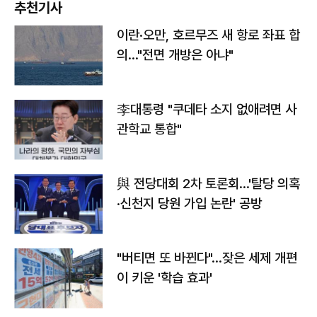
추천기사
이란·오만, 호르무즈 새 항로 좌표 합
의…"전면 개방은 아냐"
李대통령 "쿠데타 소지 없애려면 사
관학교 통합"
與 전당대회 2차 토론회…'탈당 의혹
·신천지 당원 가입 논란' 공방
"버티면 또 바뀐다"…잦은 세제 개편
이 키운 '학습 효과'