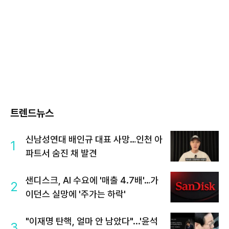
트렌드뉴스
신남성연대 배인규 대표 사망…인천 아
1
파트서 숨진 채 발견
샌디스크, AI 수요에 '매출 4.7배'…가
2
이던스 실망에 '주가는 하락'
"이재명 탄핵, 얼마 안 남았다"...'윤석
3