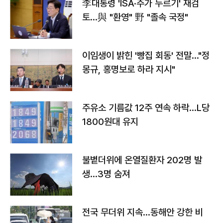
李대통령 'ISA·주가 누르기' 재검
토…與 "환영" 野 "졸속 국정"
이임생이 밝힌 '빵집 회동' 전말…"정
몽규, 홍명보로 하라 지시"
주유소 기름값 12주 연속 하락…L당
1800원대 유지
불볕더위에 온열질환자 202명 발
생…3명 숨져
전국 무더위 지속…동해안 강한 비