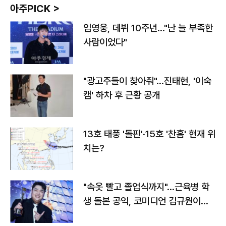
아주PICK >
임영웅, 데뷔 10주년…"난 늘 부족한
사람이었다"
"광고주들이 찾아줘"…진태현, '이숙
캠' 하차 후 근황 공개
13호 태풍 '돌핀'·15호 '찬홈' 현재 위
치는?
"속옷 빨고 졸업식까지"…근육병 학
생 돌본 공익, 코미디언 김규원이었
다