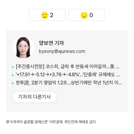
2
0
양보연 기자
byeony@ajunews.com
[주간증시전망] 코스피, 급락 후 반등세 이어갈까…美 CPI·외국인 수급 '촉각'
'+17.91→-5.12→+3.76→-4.8%'…'단종레' 규제에도 여전히 롤러코스터 타는 코스피
한투證, 2분기 영업익 1.2조…상반기에만 작년 1년치 이익만큼 벌었다
기자의 다른기사
©'5개국어 글로벌 경제신문' 아주경제. 무단전재·재배포 금지