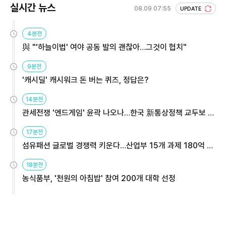
실시간 뉴스
08.09 07:55
UPDATE
4분전
與 "'하늘이법' 여야 공동 발의 괜찮아…그것이 협치"
9분전
'캐시딜' 캐시워크 돈 버는 퀴즈, 정답은?
14분전
관세전쟁 '엔드게임' 윤곽 나오나…한국 新통상정책 교두보 활
용해야
17분전
섬유패션 글로벌 경쟁력 키운다…산업부 15개 과제 180억 지
원
18분전
농식품부, '천원의 아침밥' 참여 200개 대학 선정