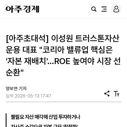
로
아
그
검
전
주
인
색
체
경
메
제
뉴
[아주초대석] 이성원 트러스톤자산
운용 대표 "코리아 밸류업 핵심은
'자본 재배치'…ROE 높여야 시장 선
순환"
양보연 기자
공
텍
입력 2026-05-13 17:47
유
스
트
크
기
불필요 자산 매각해 산업 투자하거나
자사주 소각으로 자본 규모 '최적화'