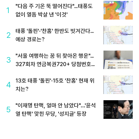
"다음 주 기온 뚝 떨어진다"…태풍도
1
없이 열돔 박살 낸 '이것'
태풍 '돌핀'·'찬홈' 한반도 빗겨간다…
2
예상 경로는?
"서울 여행하는 꿈 뒤 찾아온 행운"…
3
327회차 연금복권720+ 당첨번호조
회 주목
13호 태풍 '돌핀'·15호 '찬홈' 현재 위
4
치는?
"이재명 탄핵, 얼마 안 남았다"...'윤석
5
열 탄핵' 맞힌 무당, '성지글' 등장