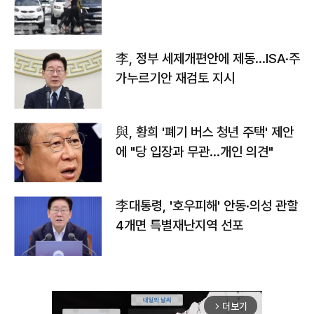
李, 정부 세제개편안에 제동…ISA·주
가누르기안 재검토 지시
與, 황희 '폐기 버스 청년 주택' 제안
에 "당 입장과 무관…개인 의견"
李대통령, '호우피해' 안동·의성 관할
4개면 특별재난지역 선포
더보기
arrow_forward_ios