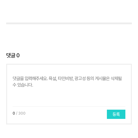
댓글
0
0
/ 300
등록