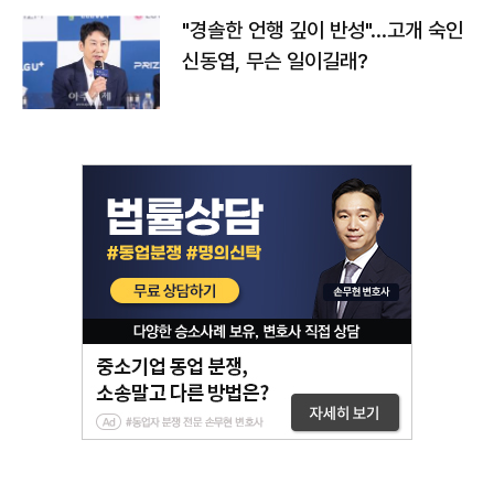
"경솔한 언행 깊이 반성"…고개 숙인
신동엽, 무슨 일이길래?