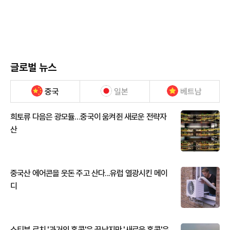
글로벌 뉴스
중국
일본
베트남
희토류 다음은 광모듈…중국이 움켜쥔 새로운 전략자
산
중국산 에어콘을 웃돈 주고 산다...유럽 열광시킨 메이
디
스티븐 로치 '과거의 홍콩'은 끝났지만 '새로운 홍콩'은