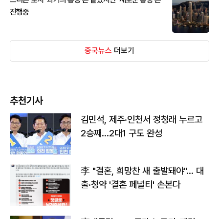
진행중
중국뉴스
더보기
추천기사
김민석, 제주·인천서 정청래 누르고
2승째…2대1 구도 완성
李 "결혼, 희망찬 새 출발돼야"… 대
출·청약 '결혼 페널티' 손본다