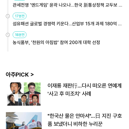
관세전쟁 '엔드게임' 윤곽 나오나…한국 新통상정책 교두보 활
용해야
17분전
섬유패션 글로벌 경쟁력 키운다…산업부 15개 과제 180억 지
원
18분전
농식품부, '천원의 아침밥' 참여 200개 대학 선정
아주PICK >
이재룡 재판行…다시 떠오른 연예계
'사고 후 미조치' 사례
"한국산 물은 안마셔"…日 지진 구호
품 보냈더니 비하한 누리꾼