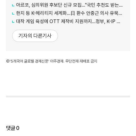
아르코, 심의위원 후보단 신규 모집…"국민 추천도 받는다"
한지 등 K-헤리티지 세계화…日 환수 안중근 의사 유묵도 공개
대작 게임 육성에 OTT 제작비 지원까지…정부, K-IP 육성에 '승부수'
기자의 다른기사
©'5개국어 글로벌 경제신문' 아주경제. 무단전재·재배포 금지
댓글
0