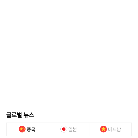
글로벌 뉴스
중국
일본
베트남