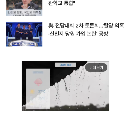
관학교 통합"
與 전당대회 2차 토론회…'탈당 의혹
·신천지 당원 가입 논란' 공방
더보기
arrow_forward_ios
Unmute