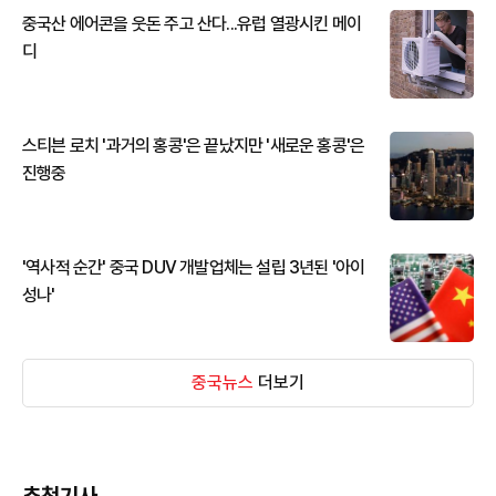
중국산 에어콘을 웃돈 주고 산다...유럽 열광시킨 메이
디
스티븐 로치 '과거의 홍콩'은 끝났지만 '새로운 홍콩'은
진행중
'역사적 순간' 중국 DUV 개발업체는 설립 3년된 '아이
성나'
중국뉴스
더보기