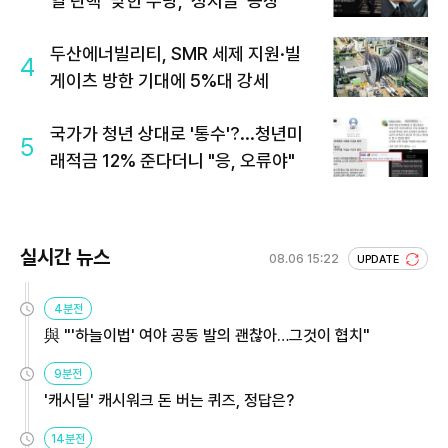
열 탄핵' 맞힌 무당, '성지글' 등장
두산에너빌리티, SMR 세제 지원·빌
4
게이츠 방한 기대에 5%대 강세
국가가 청년 상대로 '통수'?...청년미
5
래적금 12% 준다더니 "응, 오류야"
실시간 뉴스
08.06 15:22
UPDATE
4분전
與 "'하늘이법' 여야 공동 발의 괜찮아…그것이 협치"
9분전
'캐시딜' 캐시워크 돈 버는 퀴즈, 정답은?
14분전