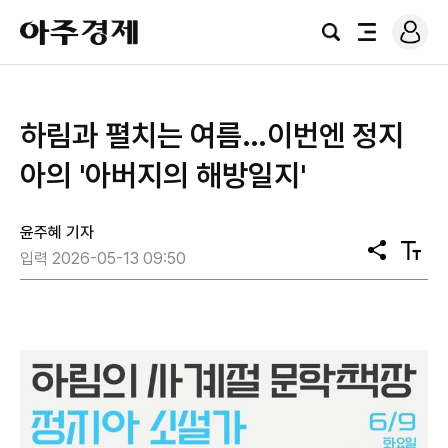
로
아
그
검
전
주
인
색
체
경
메
제
뉴
하림과 펼치는 여름…이번엔 정지
아의 '아버지의 해방일지'
윤주혜 기자
공
텍
입력 2026-05-13 09:50
유
스
트
크
기