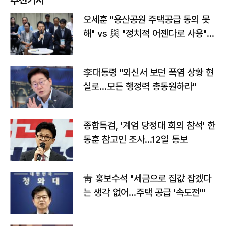
추천기사
오세훈 "용산공원 주택공급 동의 못
해" vs 與 "정치적 어젠다로 사용"
맞불
李대통령 "외신서 보던 폭염 상황 현
실로…모든 행정력 총동원하라"
종합특검, '계엄 당정대 회의 참석' 한
동훈 참고인 조사...12일 통보
靑 홍보수석 "세금으로 집값 잡겠다
는 생각 없어…주택 공급 '속도전'"