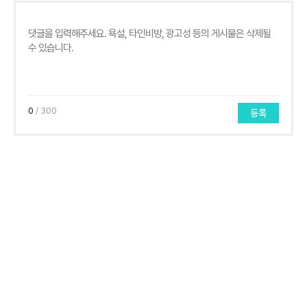
0
/ 300
등록