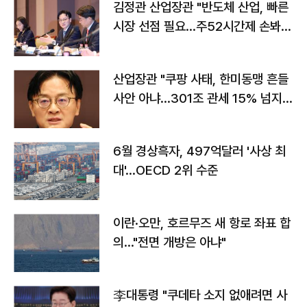
김정관 산업장관 "반도체 산업, 빠른
시장 선점 필요…주52시간제 손봐
야"
산업장관 "쿠팡 사태, 한미동맹 흔들
사안 아냐…301조 관세 15% 넘지
않도록 협의"
6월 경상흑자, 497억달러 '사상 최
대'…OECD 2위 수준
이란·오만, 호르무즈 새 항로 좌표 합
의…"전면 개방은 아냐"
李대통령 "쿠데타 소지 없애려면 사