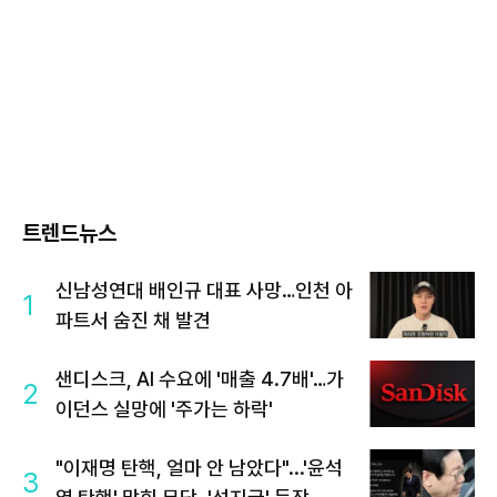
트렌드뉴스
신남성연대 배인규 대표 사망…인천 아
1
파트서 숨진 채 발견
샌디스크, AI 수요에 '매출 4.7배'…가
2
이던스 실망에 '주가는 하락'
"이재명 탄핵, 얼마 안 남았다"...'윤석
3