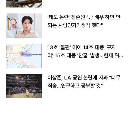
'태도 논란' 정준원 "난 배우 하면 안
되는 사람인가? 생각 했다"
13호 '돌핀' 이어 14호 태풍 '구지
라'·15호 태풍 '찬홈' 발생…현재 위
치와 이동경로는?
이상준, LA 공연 논란에 사과 "너무
죄송…연구하고 공부할 것"