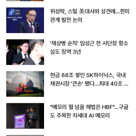
위성락, 스틸 美대사와 상견례…한미
관계 발전 논의
'채상병 순직' 임성근 전 사단장 항소
심도 징역 3년
현금 88조 쌓인 SK하이닉스, 국내
채권시장 '큰손' 됐다…최대 40조 투
자
"메모리 월 넘을 해법은 HBF"…구글
도 주목한 차세대 AI 메모리