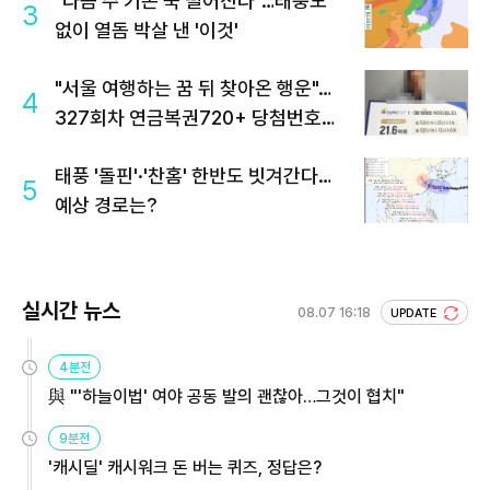
"다음 주 기온 뚝 떨어진다"…태풍도
3
없이 열돔 박살 낸 '이것'
"서울 여행하는 꿈 뒤 찾아온 행운"…
4
327회차 연금복권720+ 당첨번호조
회 주목
태풍 '돌핀'·'찬홈' 한반도 빗겨간다…
5
예상 경로는?
실시간 뉴스
08.07 16:18
UPDATE
4분전
與 "'하늘이법' 여야 공동 발의 괜찮아…그것이 협치"
9분전
'캐시딜' 캐시워크 돈 버는 퀴즈, 정답은?