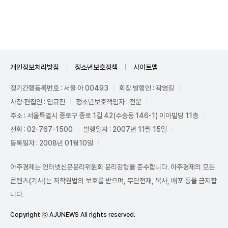
Unmute
개인정보처리방침
청소년보호정책
사이트맵
정기간행등록번호 : 서울 아 00493
회장·발행인 : 곽영길
사장·편집인 : 임규진
청소년보호책임자 : 전운
주소 : 서울특별시 종로구 종로 1길 42(수송동 146-1) 이마빌딩 11층
전화 : 02-767-1500
발행일자 : 2007년 11월 15일
등록일자 : 2008년 01월10일
아주경제는 인터넷신문윤리위원회 윤리강령을 준수합니다. 아주경제의 모든
콘텐츠(기사)는 저작권법의 보호를 받으며, 무단전재, 복사, 배포 등을 금지합
니다.
Copyright ⓒ AJUNEWS All rights reserved.