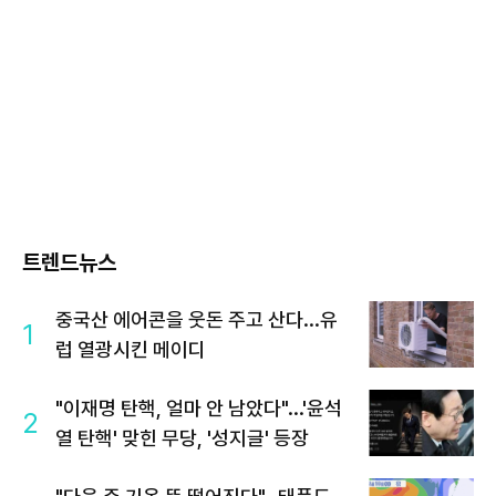
트렌드뉴스
중국산 에어콘을 웃돈 주고 산다...유
1
럽 열광시킨 메이디
"이재명 탄핵, 얼마 안 남았다"...'윤석
2
열 탄핵' 맞힌 무당, '성지글' 등장