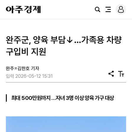
로
아
그
검
전
주
인
색
체
경
메
제
뉴
완주군, 양육 부담↓…가족용 차량
구입비 지원
완주=김한호 기자
공
텍
입력 2026-05-12 15:31
유
스
트
크
기
최대 500만원까지 …자녀 3명 이상 양육 가구 대상