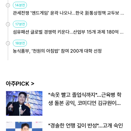
14분전
관세전쟁 '엔드게임' 윤곽 나오나…한국 新통상정책 교두보 활
용해야
17분전
섬유패션 글로벌 경쟁력 키운다…산업부 15개 과제 180억 지
원
18분전
농식품부, '천원의 아침밥' 참여 200개 대학 선정
아주PICK >
"속옷 빨고 졸업식까지"…근육병 학
생 돌본 공익, 코미디언 김규원이었
다
"경솔한 언행 깊이 반성"…고개 숙인