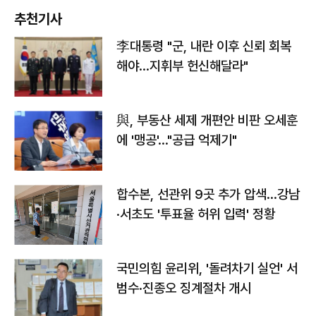
추천기사
李대통령 "군, 내란 이후 신뢰 회복
해야…지휘부 헌신해달라"
與, 부동산 세제 개편안 비판 오세훈
에 '맹공'…"공급 억제기"
합수본, 선관위 9곳 추가 압색…강남
·서초도 '투표율 허위 입력' 정황
국민의힘 윤리위, '돌려차기 실언' 서
범수·진종오 징계절차 개시