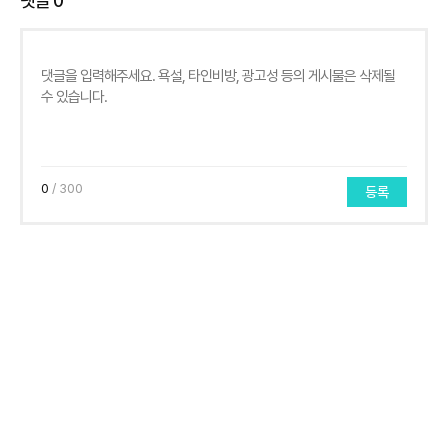
댓글
0
0
/ 300
등록