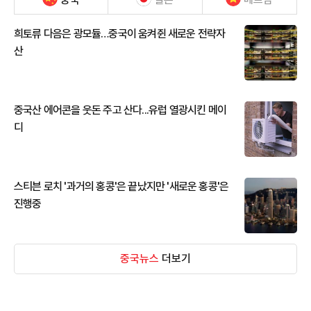
희토류 다음은 광모듈…중국이 움켜쥔 새로운 전략자
산
중국산 에어콘을 웃돈 주고 산다...유럽 열광시킨 메이
디
스티븐 로치 '과거의 홍콩'은 끝났지만 '새로운 홍콩'은
진행중
중국뉴스
더보기