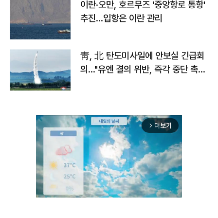
이란·오만, 호르무즈 '중앙항로 통항'
추진…입항은 이란 관리
靑, 北 탄도미사일에 안보실 긴급회
의…"유엔 결의 위반, 즉각 중단 촉
구"
더보기
arrow_forward_ios