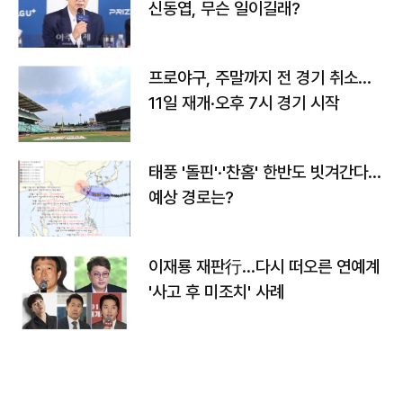
신동엽, 무슨 일이길래?
프로야구, 주말까지 전 경기 취소…
11일 재개·오후 7시 경기 시작
태풍 '돌핀'·'찬홈' 한반도 빗겨간다…
예상 경로는?
이재룡 재판行…다시 떠오른 연예계
'사고 후 미조치' 사례