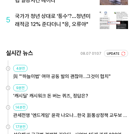
럽 열광시킨 메이디
국가가 청년 상대로 '통수'?...청년미
5
래적금 12% 준다더니 "응, 오류야"
실시간 뉴스
08.07 01:07
UPDATE
4분전
與 "'하늘이법' 여야 공동 발의 괜찮아…그것이 협치"
9분전
'캐시딜' 캐시워크 돈 버는 퀴즈, 정답은?
14분전
관세전쟁 '엔드게임' 윤곽 나오나…한국 新통상정책 교두보 활
용해야
17분전