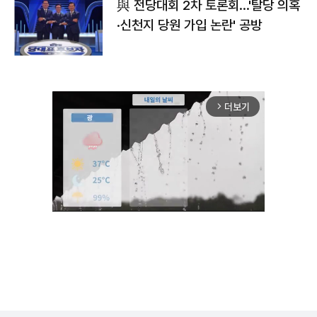
與 전당대회 2차 토론회…'탈당 의혹
·신천지 당원 가입 논란' 공방
더보기
arrow_forward_ios
Mute