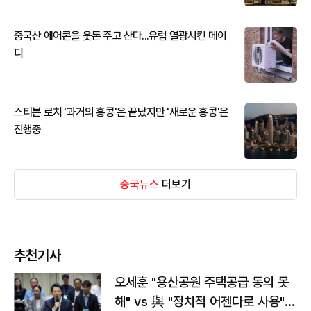
중국산 에어콘을 웃돈 주고 산다...유럽 열광시킨 메이
디
스티븐 로치 '과거의 홍콩'은 끝났지만 '새로운 홍콩'은
진행중
중국뉴스
더보기
추천기사
오세훈 "용산공원 주택공급 동의 못
해" vs 與 "정치적 어젠다로 사용"