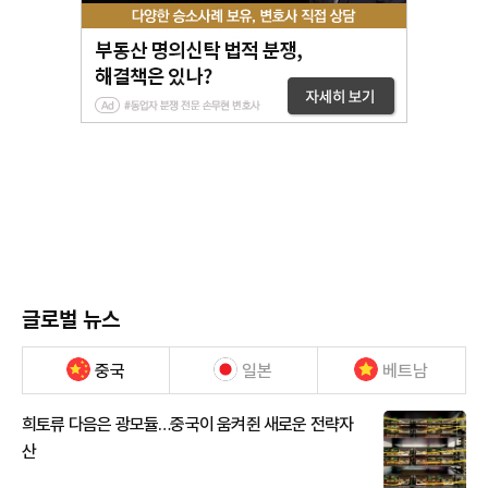
글로벌 뉴스
중국
일본
베트남
희토류 다음은 광모듈…중국이 움켜쥔 새로운 전략자
산