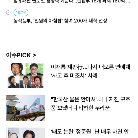
섬유패션 글로벌 경쟁력 키운다…산업부 15개 과제 180억 지
원
18분전
농식품부, '천원의 아침밥' 참여 200개 대학 선정
아주PICK >
이재룡 재판行…다시 떠오른 연예계
'사고 후 미조치' 사례
"한국산 물은 안마셔"…日 지진 구호
품 보냈더니 비하한 누리꾼
'태도 논란' 정준원 "난 배우 하면 안