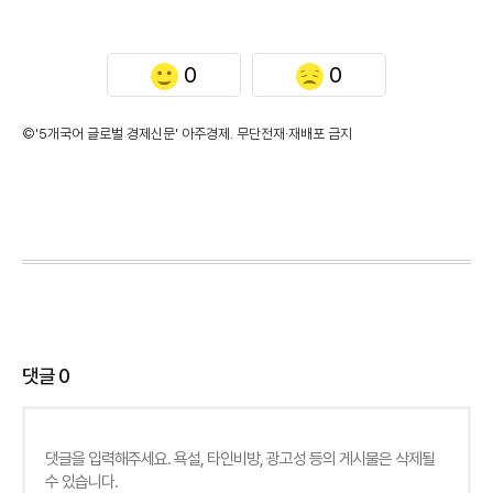
0
0
©'5개국어 글로벌 경제신문' 아주경제. 무단전재·재배포 금지
댓글
0