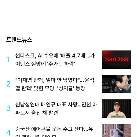
트렌드뉴스
샌디스크, AI 수요에 '매출 4.7배'…가
1
이던스 실망에 '주가는 하락'
"이재명 탄핵, 얼마 안 남았다"...'윤석
2
열 탄핵' 맞힌 무당, '성지글' 등장
신남성연대 배인규 대표 사망…인천 아
3
파트서 숨진 채 발견
중국산 에어콘을 웃돈 주고 산다...유
4