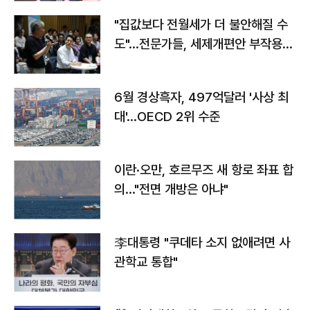
"집값보다 전월세가 더 불안해질 수
도"…전문가들, 세제개편안 부작용
우려
6월 경상흑자, 497억달러 '사상 최
대'…OECD 2위 수준
이란·오만, 호르무즈 새 항로 좌표 합
의…"전면 개방은 아냐"
李대통령 "쿠데타 소지 없애려면 사
관학교 통합"