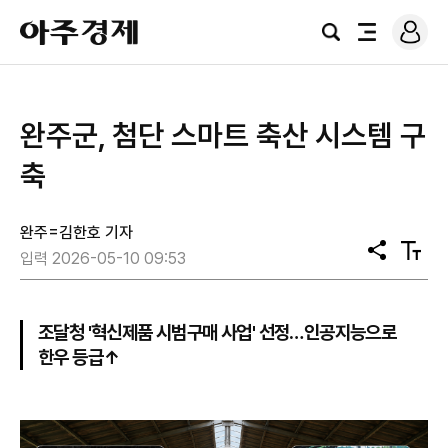
로
아
그
검
전
주
인
색
체
경
메
제
뉴
완주군, 첨단 스마트 축산 시스템 구
축
완주=김한호 기자
공
텍
입력 2026-05-10 09:53
유
스
트
크
기
조달청 '혁신제품 시범구매 사업' 선정…인공지능으로
한우 등급↑