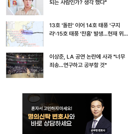
되는 사람인가? 생각 했다"
13호 '돌핀' 이어 14호 태풍 '구지
라'·15호 태풍 '찬홈' 발생…현재 위
치와 이동경로는?
이상준, LA 공연 논란에 사과 "너무
죄송…연구하고 공부할 것"