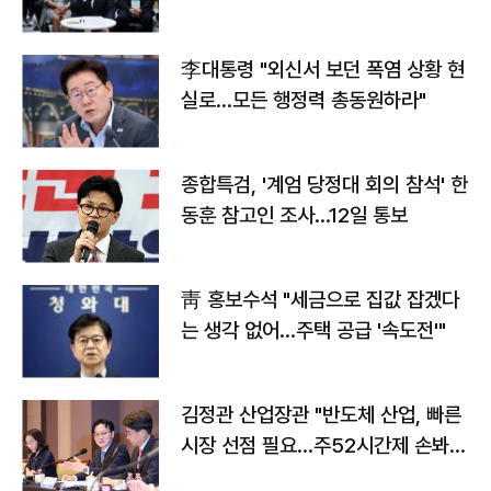
맞불
李대통령 "외신서 보던 폭염 상황 현
실로…모든 행정력 총동원하라"
종합특검, '계엄 당정대 회의 참석' 한
동훈 참고인 조사...12일 통보
靑 홍보수석 "세금으로 집값 잡겠다
는 생각 없어…주택 공급 '속도전'"
김정관 산업장관 "반도체 산업, 빠른
시장 선점 필요…주52시간제 손봐
야"