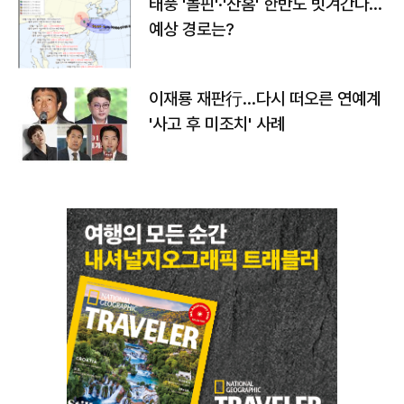
태풍 '돌핀'·'찬홈' 한반도 빗겨간다…
예상 경로는?
이재룡 재판行…다시 떠오른 연예계
'사고 후 미조치' 사례