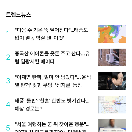
트렌드뉴스
"다음 주 기온 뚝 떨어진다"…태풍도
1
없이 열돔 박살 낸 '이것'
중국산 에어콘을 웃돈 주고 산다...유
2
럽 열광시킨 메이디
"이재명 탄핵, 얼마 안 남았다"...'윤석
3
열 탄핵' 맞힌 무당, '성지글' 등장
태풍 '돌핀'·'찬홈' 한반도 빗겨간다…
4
예상 경로는?
"서울 여행하는 꿈 뒤 찾아온 행운"…
5