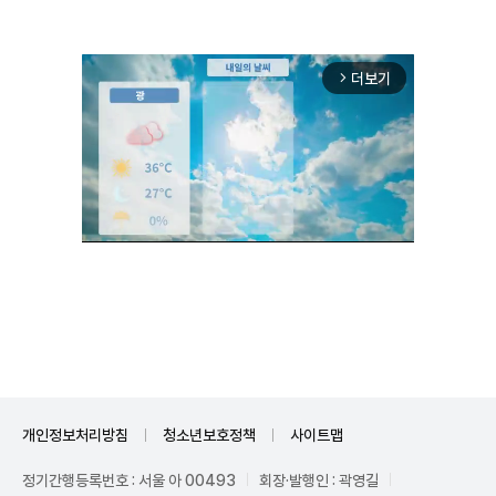
더보기
arrow_forward_ios
Unmute
개인정보처리방침
청소년보호정책
사이트맵
정기간행등록번호 : 서울 아 00493
회장·발행인 : 곽영길