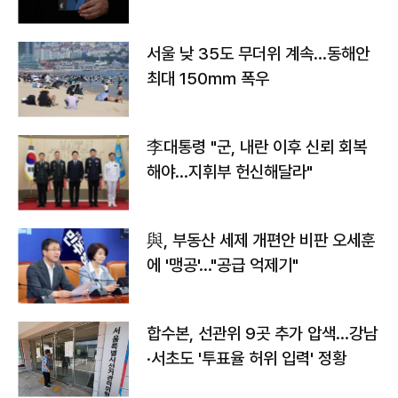
서울 낮 35도 무더위 계속…동해안
최대 150㎜ 폭우
李대통령 "군, 내란 이후 신뢰 회복
해야…지휘부 헌신해달라"
與, 부동산 세제 개편안 비판 오세훈
에 '맹공'…"공급 억제기"
합수본, 선관위 9곳 추가 압색…강남
·서초도 '투표율 허위 입력' 정황