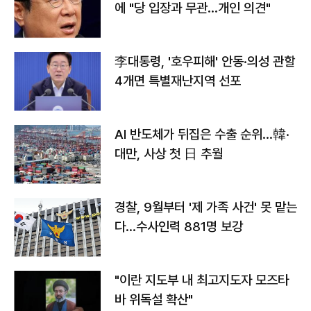
에 "당 입장과 무관…개인 의견"
李대통령, '호우피해' 안동·의성 관할
4개면 특별재난지역 선포
AI 반도체가 뒤집은 수출 순위…韓·
대만, 사상 첫 日 추월
경찰, 9월부터 '제 가족 사건' 못 맡는
다…수사인력 881명 보강
"이란 지도부 내 최고지도자 모즈타
바 위독설 확산"