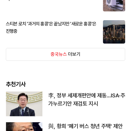
스티븐 로치 '과거의 홍콩'은 끝났지만 '새로운 홍콩'은
진행중
중국뉴스
더보기
추천기사
李, 정부 세제개편안에 제동…ISA·주
가누르기안 재검토 지시
與, 황희 '폐기 버스 청년 주택' 제안