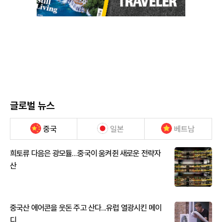
글로벌 뉴스
중국
일본
베트남
희토류 다음은 광모듈…중국이 움켜쥔 새로운 전략자
산
중국산 에어콘을 웃돈 주고 산다...유럽 열광시킨 메이
디