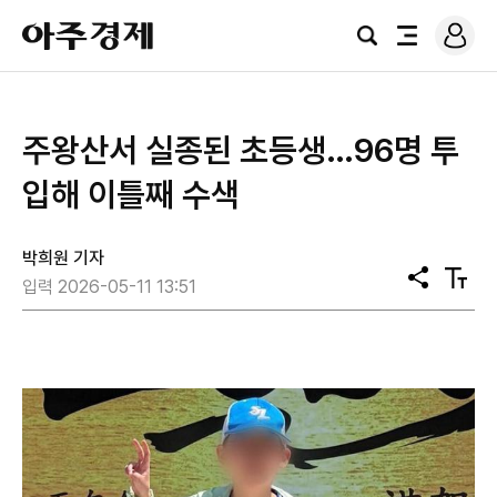
로
아
그
검
전
주
인
색
체
경
메
제
뉴
주왕산서 실종된 초등생…96명 투
입해 이틀째 수색
박희원 기자
공
텍
입력 2026-05-11 13:51
유
스
트
크
기