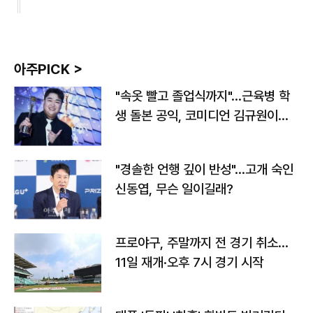
아주PICK >
"속옷 빨고 졸업식까지"…근육병 학
생 돌본 공익, 코미디언 김규원이었
다
"경솔한 언행 깊이 반성"…고개 숙인
신동엽, 무슨 일이길래?
프로야구, 주말까지 전 경기 취소…
11일 재개·오후 7시 경기 시작