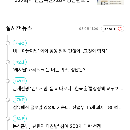
327회차 연금복권720+ 당첨번호조
회 주목
실시간 뉴스
08.08 11:00
UPDATE
4분전
與 "'하늘이법' 여야 공동 발의 괜찮아…그것이 협치"
9분전
'캐시딜' 캐시워크 돈 버는 퀴즈, 정답은?
14분전
관세전쟁 '엔드게임' 윤곽 나오나…한국 新통상정책 교두보 활
용해야
17분전
섬유패션 글로벌 경쟁력 키운다…산업부 15개 과제 180억 지
원
18분전
농식품부, '천원의 아침밥' 참여 200개 대학 선정