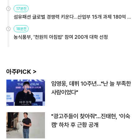
용해야
17분전
섬유패션 글로벌 경쟁력 키운다…산업부 15개 과제 180억 지
원
18분전
농식품부, '천원의 아침밥' 참여 200개 대학 선정
아주PICK >
임영웅, 데뷔 10주년…"난 늘 부족한
사람이었다"
"광고주들이 찾아줘"…진태현, '이숙
캠' 하차 후 근황 공개