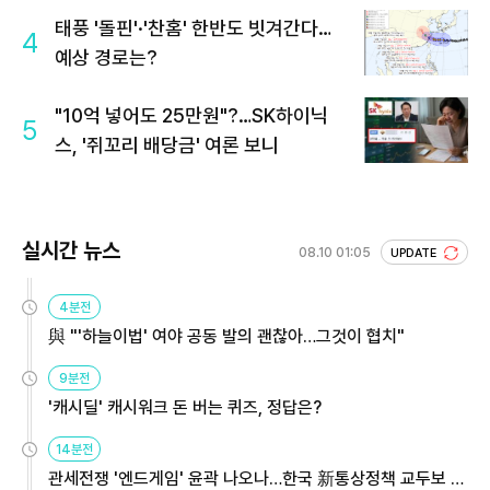
태풍 '돌핀'·'찬홈' 한반도 빗겨간다…
4
예상 경로는?
"10억 넣어도 25만원"?…SK하이닉
5
스, '쥐꼬리 배당금' 여론 보니
실시간 뉴스
08.10 01:05
UPDATE
4분전
與 "'하늘이법' 여야 공동 발의 괜찮아…그것이 협치"
9분전
'캐시딜' 캐시워크 돈 버는 퀴즈, 정답은?
14분전
관세전쟁 '엔드게임' 윤곽 나오나…한국 新통상정책 교두보 활