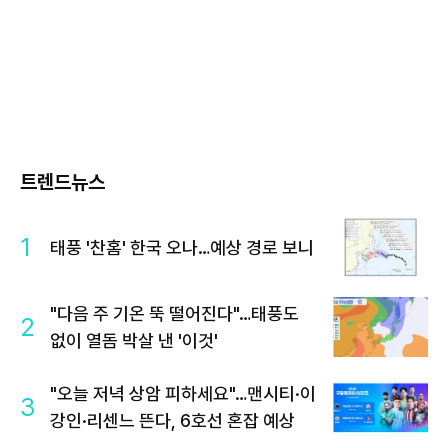
트렌드뉴스
1
태풍 '찬홈' 한국 오나…예상 경로 보니
"다음 주 기온 뚝 떨어진다"…태풍도
2
없이 열돔 박살 낸 '이것'
"오늘 저녁 상암 피하세요"…맨시티·이
3
강인·리센느 뜬다, 6호선 혼잡 예상