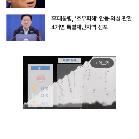
李대통령, '호우피해' 안동·의성 관할
4개면 특별재난지역 선포
더보기
arrow_forward_ios
Mute