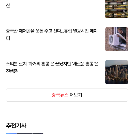
산
중국산 에어콘을 웃돈 주고 산다...유럽 열광시킨 메이
디
스티븐 로치 '과거의 홍콩'은 끝났지만 '새로운 홍콩'은
진행중
중국뉴스
더보기
추천기사