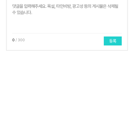
0
/ 300
등록