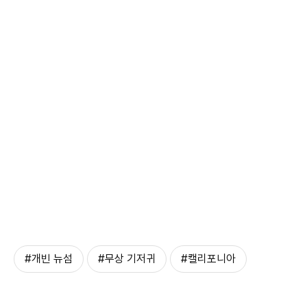
#개빈 뉴섬
#무상 기저귀
#캘리포니아