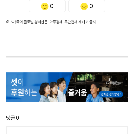
0
0
©'5개국어 글로벌 경제신문' 아주경제. 무단전재·재배포 금지
댓글
0