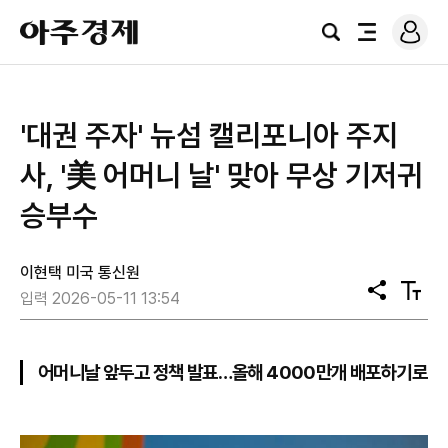
로
아
그
검
전
주
인
색
체
경
메
제
뉴
'대권 주자' 뉴섬 캘리포니아 주지
사, '美 어머니 날' 맞아 무상 기저귀
승부수
이현택 미국 통신원
공
텍
입력 2026-05-11 13:54
유
스
트
크
기
어머니날 앞두고 정책 발표…올해 4000만개 배포하기로