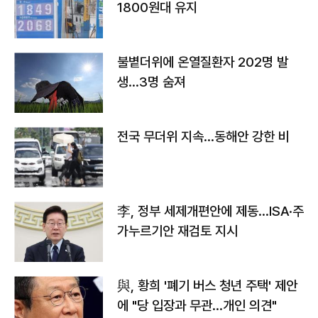
1800원대 유지
불볕더위에 온열질환자 202명 발
생…3명 숨져
전국 무더위 지속…동해안 강한 비
李, 정부 세제개편안에 제동…ISA·주
가누르기안 재검토 지시
與, 황희 '폐기 버스 청년 주택' 제안
에 "당 입장과 무관…개인 의견"