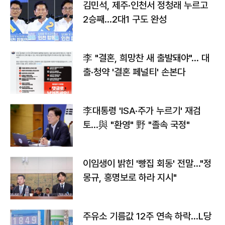
김민석, 제주·인천서 정청래 누르고
2승째…2대1 구도 완성
李 "결혼, 희망찬 새 출발돼야"… 대
출·청약 '결혼 페널티' 손본다
李대통령 'ISA·주가 누르기' 재검
토…與 "환영" 野 "졸속 국정"
이임생이 밝힌 '빵집 회동' 전말…"정
몽규, 홍명보로 하라 지시"
주유소 기름값 12주 연속 하락…L당