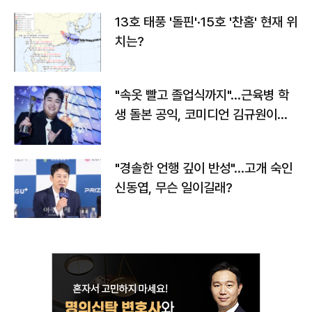
13호 태풍 '돌핀'·15호 '찬홈' 현재 위
치는?
"속옷 빨고 졸업식까지"…근육병 학
생 돌본 공익, 코미디언 김규원이었
다
"경솔한 언행 깊이 반성"…고개 숙인
신동엽, 무슨 일이길래?