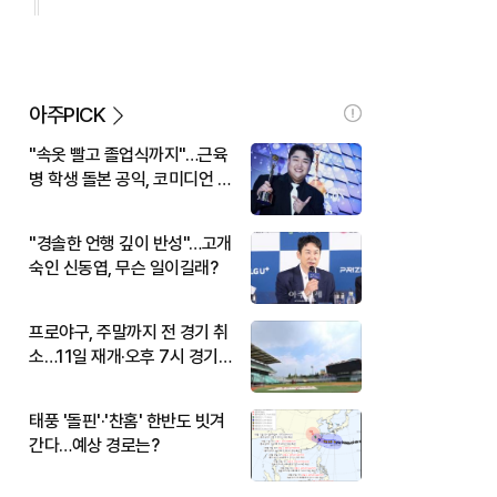
아주PICK
"속옷 빨고 졸업식까지"…근육
병 학생 돌본 공익, 코미디언 김
규원이었다
"경솔한 언행 깊이 반성"…고개
숙인 신동엽, 무슨 일이길래?
프로야구, 주말까지 전 경기 취
소…11일 재개·오후 7시 경기
시작
태풍 '돌핀'·'찬홈' 한반도 빗겨
간다…예상 경로는?