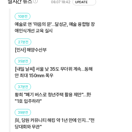
실시간 뉴스
08.07 18:42
UPDATE
10분전
예술로 연 '마음의 문'…달성군, 예술 융합형 장
애인식개선 교육 실시
27분전
[인사] 해양수산부
35분전
[내일 날씨] 서울 낮 35도 무더위 계속…동해
안 최대 150㎜ 폭우
37분전
황희 "폐기 버스로 청년주택 활용 제안"…野
"1호 입주하라"
39분전
與, 당원 커뮤니티 해킹 약 1년 만에 인지…"전
당대회와 무관"