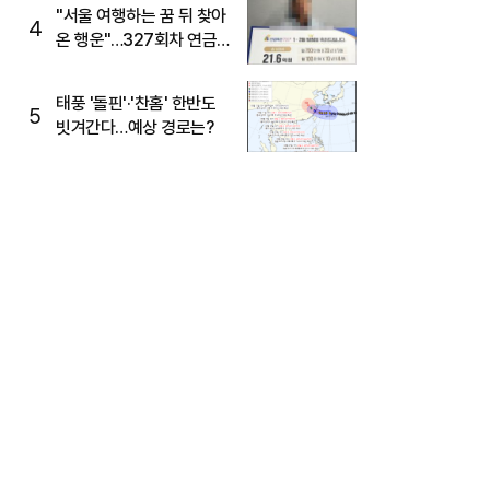
"서울 여행하는 꿈 뒤 찾아
4
온 행운"…327회차 연금
복권720+ 당첨번호조회
주목
태풍 '돌핀'·'찬홈' 한반도
5
빗겨간다…예상 경로는?