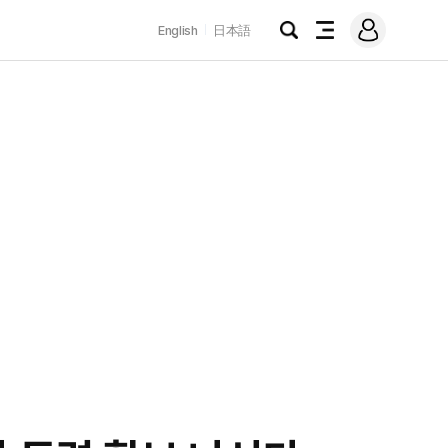
로
English
日本語
그
검
전
인
색
체
메
뉴