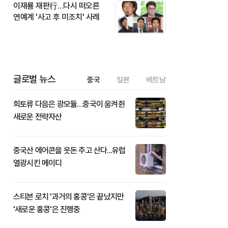
이재룡 재판行…다시 떠오른
연예계 '사고 후 미조치' 사례
글로벌 뉴스
중국
일본
베트남
희토류 다음은 광모듈…중국이 움켜쥔
새로운 전략자산
중국산 에어콘을 웃돈 주고 산다...유럽
열광시킨 메이디
스티븐 로치 '과거의 홍콩'은 끝났지만
'새로운 홍콩'은 진행중