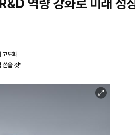
R&D 역량 강화로 미래 성
계 고도화
 쏟을 것"
이
미
지
확
대