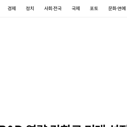
경제
정치
사회·전국
국제
포토
문화·연예