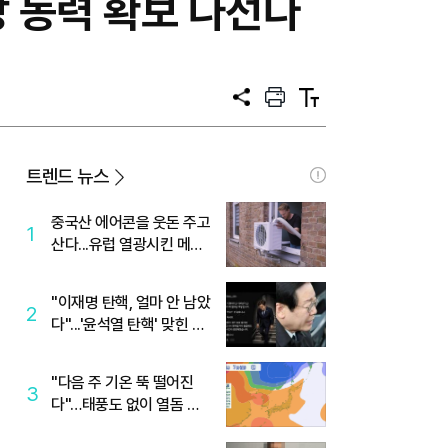
장 동력 확보 나선다
공
프
텍
유
린
스
트
트
크
기
트렌드 뉴스
중국산 에어콘을 웃돈 주고
1
산다...유럽 열광시킨 메이
디
"이재명 탄핵, 얼마 안 남았
2
다"...'윤석열 탄핵' 맞힌 무
당, '성지글' 등장
"다음 주 기온 뚝 떨어진
3
다"…태풍도 없이 열돔 박
살 낸 '이것'