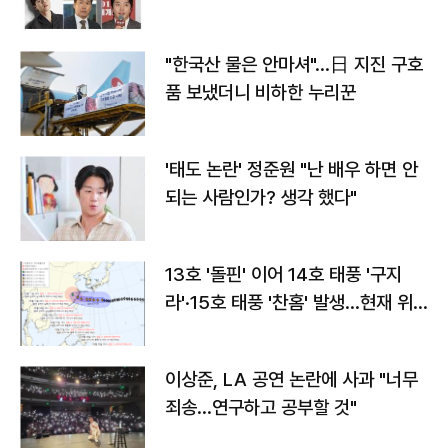
"한국산 물은 안마셔"…日 지진 구호
품 보냈더니 비하한 누리꾼
'태도 논란' 정준원 "난 배우 하면 안
되는 사람인가? 생각 했다"
13호 '돌핀' 이어 14호 태풍 '구지
라'·15호 태풍 '찬홈' 발생…현재 위
치와 이동경로는?
이상준, LA 공연 논란에 사과 "너무
죄송…연구하고 공부할 것"