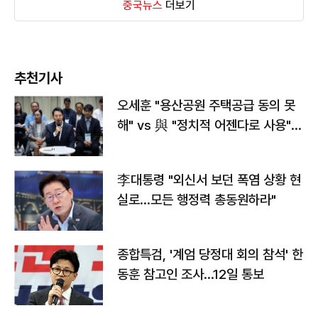
중국뉴스
더보기
추천기사
오세훈 "용산공원 주택공급 동의 못
해" vs 與 "정치적 어젠다로 사용"
맞불
李대통령 "외신서 보던 폭염 상황 현
실로…모든 행정력 총동원하라"
종합특검, '계엄 당정대 회의 참석' 한
동훈 참고인 조사...12일 통보