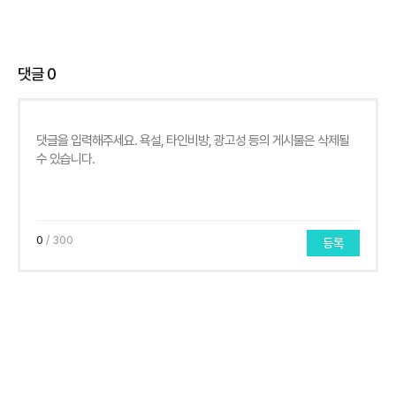
댓글
0
0
/ 300
등록