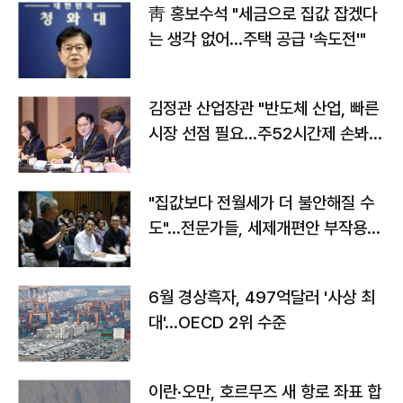
靑 홍보수석 "세금으로 집값 잡겠다
는 생각 없어…주택 공급 '속도전'"
김정관 산업장관 "반도체 산업, 빠른
시장 선점 필요…주52시간제 손봐
야"
"집값보다 전월세가 더 불안해질 수
도"…전문가들, 세제개편안 부작용
우려
6월 경상흑자, 497억달러 '사상 최
대'…OECD 2위 수준
이란·오만, 호르무즈 새 항로 좌표 합