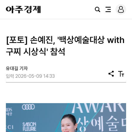
로
아
그
검
전
주
인
색
체
경
메
제
뉴
[포토] 손예진, '백상예술대상 with
구찌 시상식' 참석
유대길 기자
공
텍
입력 2026-05-09 14:33
유
스
트
크
기