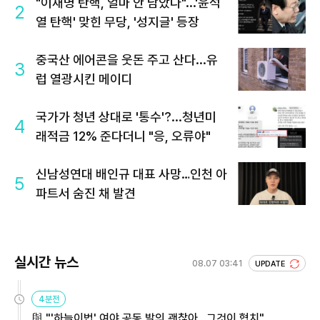
"이재명 탄핵, 얼마 안 남았다"...'윤석
2
열 탄핵' 맞힌 무당, '성지글' 등장
중국산 에어콘을 웃돈 주고 산다...유
3
럽 열광시킨 메이디
국가가 청년 상대로 '통수'?...청년미
4
래적금 12% 준다더니 "응, 오류야"
신남성연대 배인규 대표 사망…인천 아
5
파트서 숨진 채 발견
실시간 뉴스
08.07 03:41
UPDATE
4분전
與 "'하늘이법' 여야 공동 발의 괜찮아…그것이 협치"