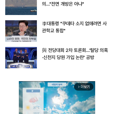
의…"전면 개방은 아냐"
李대통령 "쿠데타 소지 없애려면 사
관학교 통합"
與 전당대회 2차 토론회…'탈당 의혹
·신천지 당원 가입 논란' 공방
더보기
arrow_forward_ios