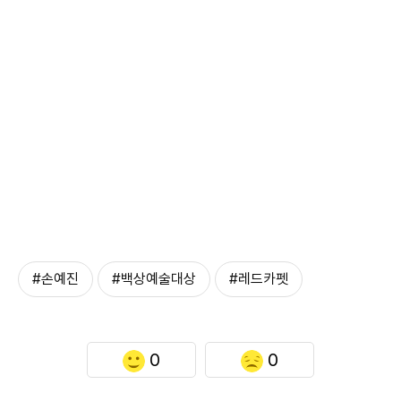
#손예진
#백상예술대상
#레드카펫
0
0