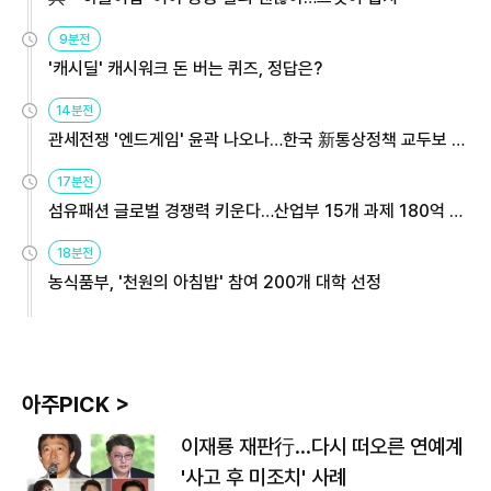
9분전
'캐시딜' 캐시워크 돈 버는 퀴즈, 정답은?
14분전
관세전쟁 '엔드게임' 윤곽 나오나…한국 新통상정책 교두보 활
용해야
17분전
섬유패션 글로벌 경쟁력 키운다…산업부 15개 과제 180억 지
원
18분전
농식품부, '천원의 아침밥' 참여 200개 대학 선정
아주PICK >
이재룡 재판行…다시 떠오른 연예계
'사고 후 미조치' 사례