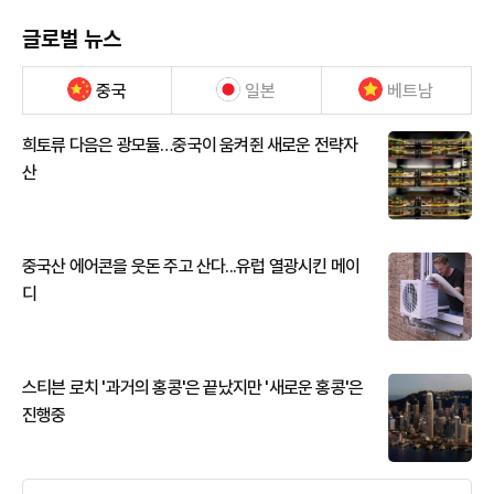
글로벌 뉴스
중국
일본
베트남
희토류 다음은 광모듈…중국이 움켜쥔 새로운 전략자
산
중국산 에어콘을 웃돈 주고 산다...유럽 열광시킨 메이
디
스티븐 로치 '과거의 홍콩'은 끝났지만 '새로운 홍콩'은
진행중