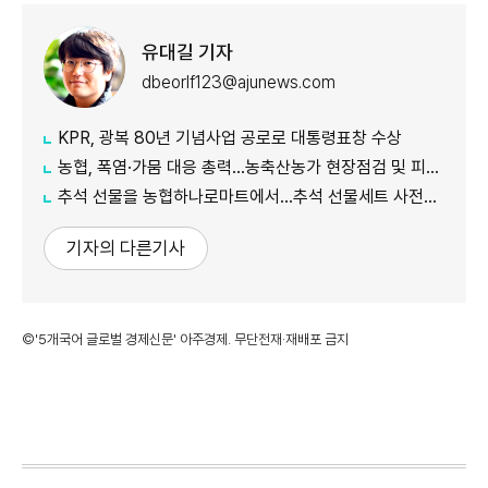
유대길 기자
dbeorlf123@ajunews.com
KPR, 광복 80년 기념사업 공로로 대통령표창 수상
농협, 폭염·가뭄 대응 총력...농축산농가 현장점검 및 피해 예방 강화
추석 선물을 농협하나로마트에서…추석 선물세트 사전예약 실시
기자의 다른기사
©'5개국어 글로벌 경제신문' 아주경제. 무단전재·재배포 금지