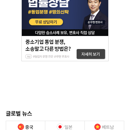
글로벌 뉴스
중국
일본
베트남