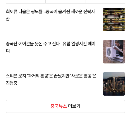
희토류 다음은 광모듈…중국이 움켜쥔 새로운 전략자
산
중국산 에어콘을 웃돈 주고 산다...유럽 열광시킨 메이
디
스티븐 로치 '과거의 홍콩'은 끝났지만 '새로운 홍콩'은
진행중
중국뉴스
더보기