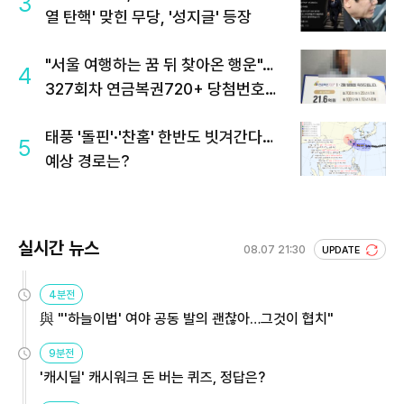
3
열 탄핵' 맞힌 무당, '성지글' 등장
"서울 여행하는 꿈 뒤 찾아온 행운"…
4
327회차 연금복권720+ 당첨번호조
회 주목
태풍 '돌핀'·'찬홈' 한반도 빗겨간다…
5
예상 경로는?
실시간 뉴스
08.07 21:30
UPDATE
4분전
與 "'하늘이법' 여야 공동 발의 괜찮아…그것이 협치"
9분전
'캐시딜' 캐시워크 돈 버는 퀴즈, 정답은?