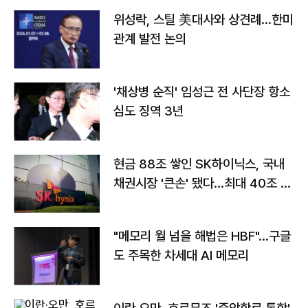
위성락, 스틸 美대사와 상견례…한미
관계 발전 논의
'채상병 순직' 임성근 전 사단장 항소
심도 징역 3년
현금 88조 쌓인 SK하이닉스, 국내
채권시장 '큰손' 됐다…최대 40조 투
자
"메모리 월 넘을 해법은 HBF"…구글
도 주목한 차세대 AI 메모리