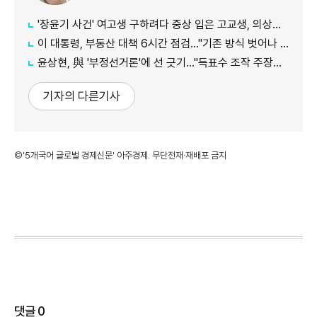
'장윤기 사건' 여고생 구하려다 중상 입은 고교생, 의상자 인정
이 대통령, 부동산 대책 6시간 점검…"기존 방식 벗어나 과감히 실행"
윤상현, 與 '부정선거론'에 선 긋기…"득표수 조작 주장은 선동"
기자의 다른기사
©'5개국어 글로벌 경제신문' 아주경제. 무단전재·재배포 금지
댓글
0