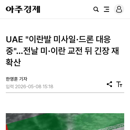
로
아
그
검
전
주
인
색
체
경
메
제
뉴
UAE "이란발 미사일·드론 대응
중"…전날 미·이란 교전 뒤 긴장 재
확산
한영훈 기자
공
텍
입력 2026-05-08 15:18
유
스
트
크
기