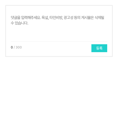
0
/ 300
등록