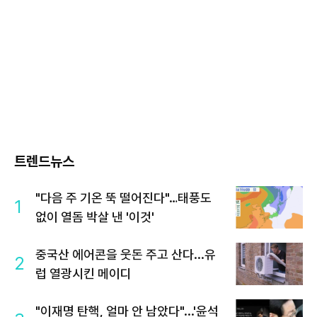
트렌드뉴스
"다음 주 기온 뚝 떨어진다"…태풍도
1
없이 열돔 박살 낸 '이것'
중국산 에어콘을 웃돈 주고 산다...유
2
럽 열광시킨 메이디
"이재명 탄핵, 얼마 안 남았다"...'윤석