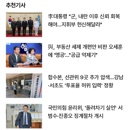
추천기사
李대통령 "군, 내란 이후 신뢰 회복
해야…지휘부 헌신해달라"
與, 부동산 세제 개편안 비판 오세훈
에 '맹공'…"공급 억제기"
합수본, 선관위 9곳 추가 압색…강남
·서초도 '투표율 허위 입력' 정황
국민의힘 윤리위, '돌려차기 실언' 서
범수·진종오 징계절차 개시