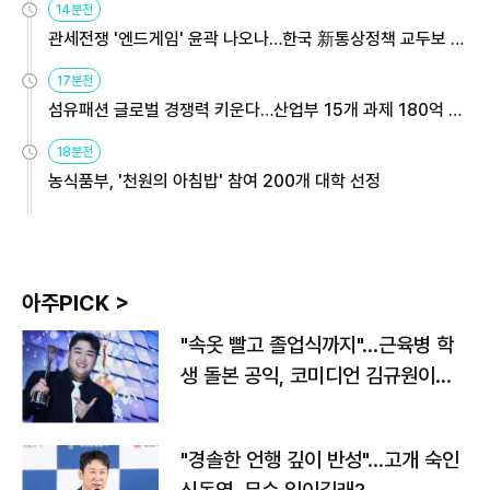
14분전
관세전쟁 '엔드게임' 윤곽 나오나…한국 新통상정책 교두보 활
용해야
17분전
섬유패션 글로벌 경쟁력 키운다…산업부 15개 과제 180억 지
원
18분전
농식품부, '천원의 아침밥' 참여 200개 대학 선정
아주PICK >
"속옷 빨고 졸업식까지"…근육병 학
생 돌본 공익, 코미디언 김규원이었
다
"경솔한 언행 깊이 반성"…고개 숙인