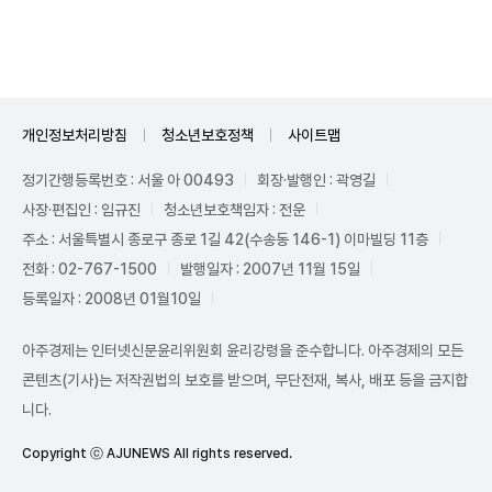
Unmute
개인정보처리방침
청소년보호정책
사이트맵
정기간행등록번호 : 서울 아 00493
회장·발행인 : 곽영길
사장·편집인 : 임규진
청소년보호책임자 : 전운
주소 : 서울특별시 종로구 종로 1길 42(수송동 146-1) 이마빌딩 11층
전화 : 02-767-1500
발행일자 : 2007년 11월 15일
등록일자 : 2008년 01월10일
아주경제는 인터넷신문윤리위원회 윤리강령을 준수합니다. 아주경제의 모든
콘텐츠(기사)는 저작권법의 보호를 받으며, 무단전재, 복사, 배포 등을 금지합
니다.
Copyright ⓒ AJUNEWS All rights reserved.