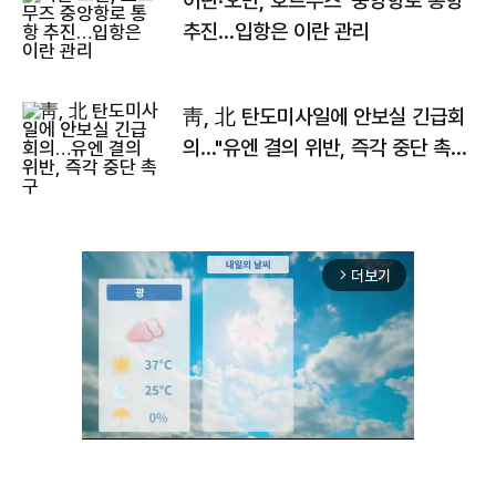
이란·오만, 호르무즈 '중앙항로 통항'
추진…입항은 이란 관리
靑, 北 탄도미사일에 안보실 긴급회
의…"유엔 결의 위반, 즉각 중단 촉
구"
더보기
arrow_forward_ios