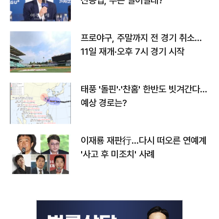
신동엽, 무슨 일이길래?
프로야구, 주말까지 전 경기 취소…
11일 재개·오후 7시 경기 시작
태풍 '돌핀'·'찬홈' 한반도 빗겨간다…
예상 경로는?
이재룡 재판行…다시 떠오른 연예계
'사고 후 미조치' 사례