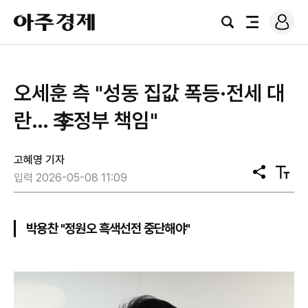
로
아
그
검
전
주
인
색
체
경
메
제
뉴
오세훈 측 "성동 집값 폭등·전세 대
란… 李정부 책임"
고혜영 기자
공
텍
입력 2026-05-08 11:09
유
스
트
크
기
박용찬 "정원오 흑색선전 중단해야"