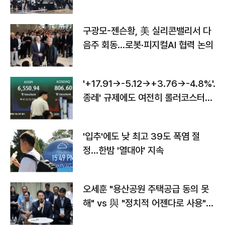
구광모-젠슨황, 美 실리콘밸리서 다
음주 회동…로봇·피지컬AI 협력 논의
'+17.91→-5.12→+3.76→-4.8%'…'
종레' 규제에도 여전히 롤러코스터
타는 코스피
'입추'에도 낮 최고 39도 폭염 절
정…한밤 '열대야' 지속
오세훈 "용산공원 주택공급 동의 못
해" vs 與 "정치적 어젠다로 사용"
맞불