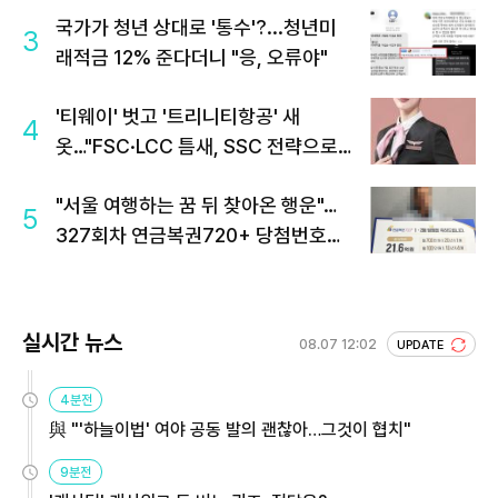
국가가 청년 상대로 '통수'?...청년미
3
래적금 12% 준다더니 "응, 오류야"
'티웨이' 벗고 '트리니티항공' 새
4
옷…"FSC·LCC 틈새, SSC 전략으로
공략"
"서울 여행하는 꿈 뒤 찾아온 행운"…
5
327회차 연금복권720+ 당첨번호조
회 주목
실시간 뉴스
08.07 12:02
UPDATE
4분전
與 "'하늘이법' 여야 공동 발의 괜찮아…그것이 협치"
9분전