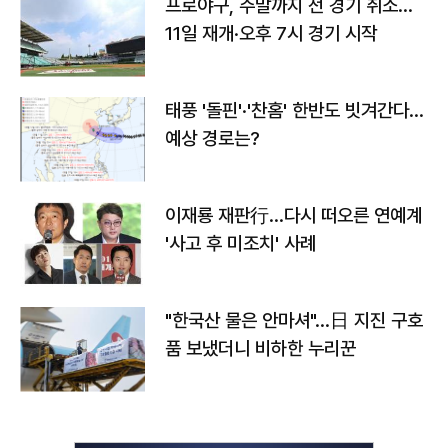
프로야구, 주말까지 전 경기 취소…
11일 재개·오후 7시 경기 시작
태풍 '돌핀'·'찬홈' 한반도 빗겨간다…
예상 경로는?
이재룡 재판行…다시 떠오른 연예계
'사고 후 미조치' 사례
"한국산 물은 안마셔"…日 지진 구호
품 보냈더니 비하한 누리꾼