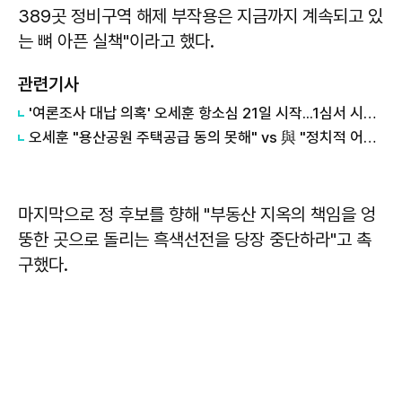
389곳 정비구역 해제 부작용은 지금까지 계속되고 있
는 뼈 아픈 실책"이라고 했다.
관련기사
'여론조사 대납 의혹' 오세훈 항소심 21일 시작...1심서 시장직 상실형
오세훈 "용산공원 주택공급 동의 못해" vs 與 "정치적 어젠다로 사용" 맞불
마지막으로 정 후보를 향해 "부동산 지옥의 책임을 엉
뚱한 곳으로 돌리는 흑색선전을 당장 중단하라"고 촉
구했다.