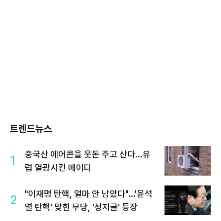
트렌드뉴스
중국산 에어콘을 웃돈 주고 산다...유
1
럽 열광시킨 메이디
"이재명 탄핵, 얼마 안 남았다"...'윤석
2
열 탄핵' 맞힌 무당, '성지글' 등장