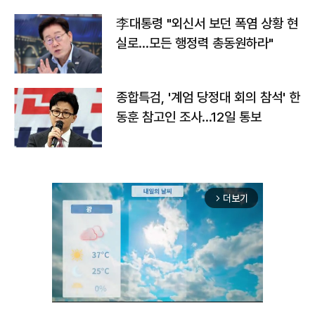
李대통령 "외신서 보던 폭염 상황 현
실로…모든 행정력 총동원하라"
종합특검, '계엄 당정대 회의 참석' 한
동훈 참고인 조사...12일 통보
더보기
arrow_forward_ios