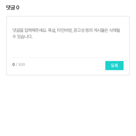
댓글
0
0
/ 300
등록