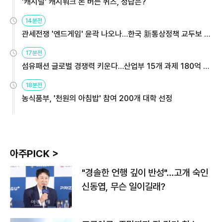
'캐시딜' 캐시워크 돈 버는 퀴즈, 정답은?
14분전
관세전쟁 '엔드게임' 윤곽 나오나…한국 新통상정책 교두보 활
용해야
17분전
섬유패션 글로벌 경쟁력 키운다…산업부 15개 과제 180억 지
원
18분전
농식품부, '천원의 아침밥' 참여 200개 대학 선정
아주PICK >
"경솔한 언행 깊이 반성"…고개 숙인
신동엽, 무슨 일이길래?