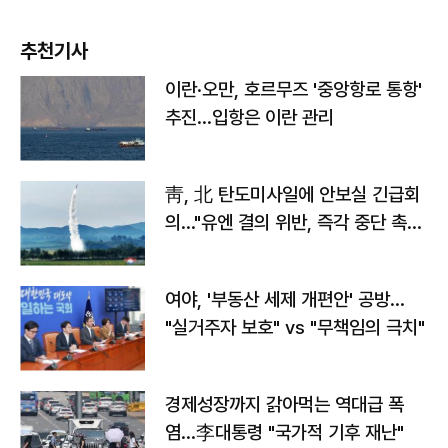
추천기사
이란·오만, 호르무즈 '중앙항로 통항'
추진…입항은 이란 관리
靑, 北 탄도미사일에 안보실 긴급회
의…"유엔 결의 위반, 즉각 중단 촉
구"
여야, '부동산 세제 개편안' 공방…
"실거주자 보호" vs "무책임의 극치"
경제성장까지 갉아먹는 역대급 폭
염…李대통령 "국가적 기후 재난"