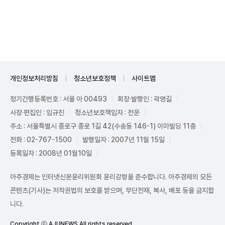
Unmute
개인정보처리방침
청소년보호정책
사이트맵
정기간행등록번호 : 서울 아 00493
회장·발행인 : 곽영길
사장·편집인 : 임규진
청소년보호책임자 : 전운
주소 : 서울특별시 종로구 종로 1길 42(수송동 146-1) 이마빌딩 11층
전화 : 02-767-1500
발행일자 : 2007년 11월 15일
등록일자 : 2008년 01월10일
아주경제는 인터넷신문윤리위원회 윤리강령을 준수합니다. 아주경제의 모든
콘텐츠(기사)는 저작권법의 보호를 받으며, 무단전재, 복사, 배포 등을 금지합
니다.
Copyright ⓒ AJUNEWS All rights reserved.