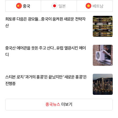
중국
일본
베트남
희토류 다음은 광모듈…중국이 움켜쥔 새로운 전략자
산
중국산 에어콘을 웃돈 주고 산다...유럽 열광시킨 메이
디
스티븐 로치 '과거의 홍콩'은 끝났지만 '새로운 홍콩'은
진행중
중국뉴스
더보기