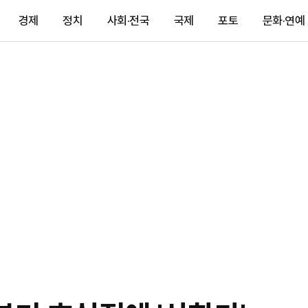
경제
정치
사회·전국
국제
포토
문화·연예