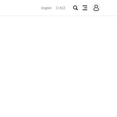
로
English
日本語
그
검
전
인
색
체
메
뉴