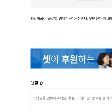
©'5개국어 글로벌 경제신문' 아주경제. 무단전재·재배
댓글
0