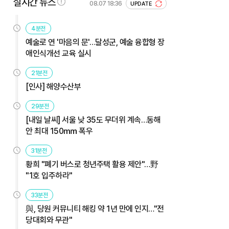
실시간 뉴스
08.07 18:36
UPDATE
4분전
예술로 연 '마음의 문'…달성군, 예술 융합형 장
애인식개선 교육 실시
21분전
[인사] 해양수산부
29분전
[내일 날씨] 서울 낮 35도 무더위 계속…동해
안 최대 150㎜ 폭우
31분전
황희 "폐기 버스로 청년주택 활용 제안"…野
"1호 입주하라"
33분전
與, 당원 커뮤니티 해킹 약 1년 만에 인지…"전
당대회와 무관"