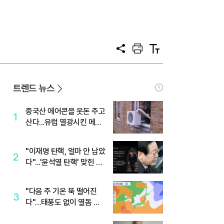
공
프
텍
유
린
스
트
트
크
기
트렌드 뉴스
중국산 에어콘을 웃돈 주고
1
산다...유럽 열광시킨 메이
디
"이재명 탄핵, 얼마 안 남았
2
다"...'윤석열 탄핵' 맞힌 무
당, '성지글' 등장
"다음 주 기온 뚝 떨어진
3
다"…태풍도 없이 열돔 박
살 낸 '이것'