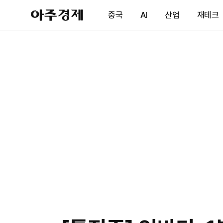
아
중국
AI
산업
재테크
주
경
제