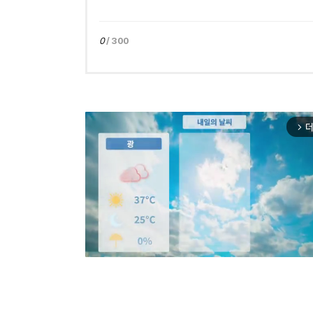
0
/ 300
더
arrow_forward_ios
Mut