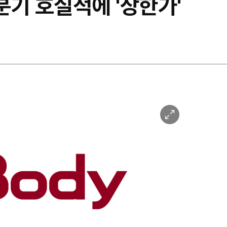
1분기 호실적에 '상한가'
이
미
지
확
대