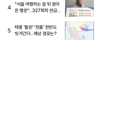
"서울 여행하는 꿈 뒤 찾아
4
온 행운"…327회차 연금
복권720+ 당첨번호조회
주목
태풍 '돌핀'·'찬홈' 한반도
5
빗겨간다…예상 경로는?