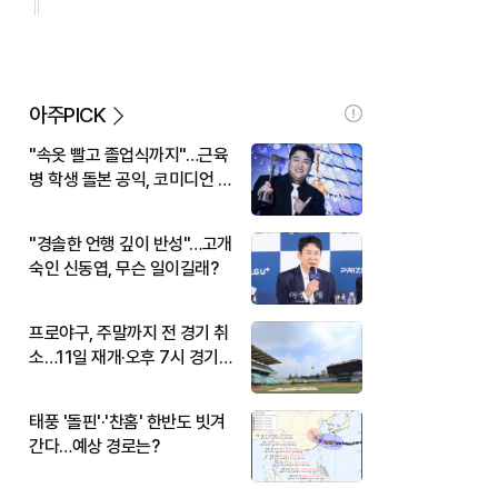
아주PICK
"속옷 빨고 졸업식까지"…근육
병 학생 돌본 공익, 코미디언 김
규원이었다
"경솔한 언행 깊이 반성"…고개
숙인 신동엽, 무슨 일이길래?
프로야구, 주말까지 전 경기 취
소…11일 재개·오후 7시 경기
시작
태풍 '돌핀'·'찬홈' 한반도 빗겨
간다…예상 경로는?