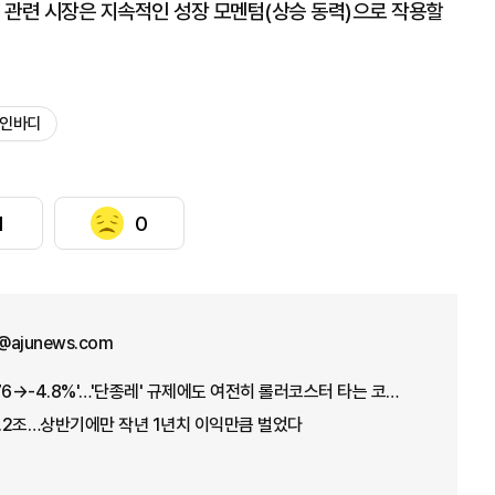
 관련 시장은 지속적인 성장 모멘텀(상승 동력)으로 작용할
#인바디
1
0
@ajunews.com
'+17.91→-5.12→+3.76→-4.8%'…'단종레' 규제에도 여전히 롤러코스터 타는 코스피
1.2조…상반기에만 작년 1년치 이익만큼 벌었다