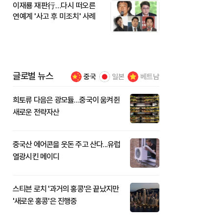
이재룡 재판行…다시 떠오른
연예계 '사고 후 미조치' 사례
글로벌 뉴스
중국
일본
베트남
희토류 다음은 광모듈…중국이 움켜쥔
새로운 전략자산
중국산 에어콘을 웃돈 주고 산다...유럽
열광시킨 메이디
스티븐 로치 '과거의 홍콩'은 끝났지만
'새로운 홍콩'은 진행중