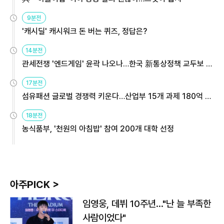
9분전
'캐시딜' 캐시워크 돈 버는 퀴즈, 정답은?
14분전
관세전쟁 '엔드게임' 윤곽 나오나…한국 新통상정책 교두보 활
용해야
17분전
섬유패션 글로벌 경쟁력 키운다…산업부 15개 과제 180억 지
원
18분전
농식품부, '천원의 아침밥' 참여 200개 대학 선정
아주PICK >
임영웅, 데뷔 10주년…"난 늘 부족한
사람이었다"