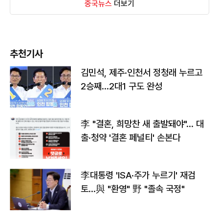
중국뉴스
더보기
추천기사
김민석, 제주·인천서 정청래 누르고
2승째…2대1 구도 완성
李 "결혼, 희망찬 새 출발돼야"… 대
출·청약 '결혼 페널티' 손본다
李대통령 'ISA·주가 누르기' 재검
토…與 "환영" 野 "졸속 국정"