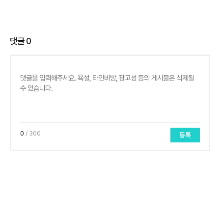
댓글
0
0
/ 300
등록