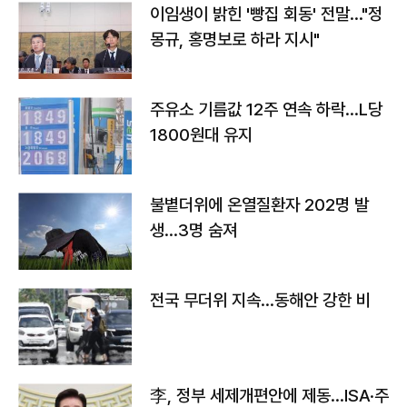
이임생이 밝힌 '빵집 회동' 전말…"정
몽규, 홍명보로 하라 지시"
주유소 기름값 12주 연속 하락…L당
1800원대 유지
불볕더위에 온열질환자 202명 발
생…3명 숨져
전국 무더위 지속…동해안 강한 비
李, 정부 세제개편안에 제동…ISA·주