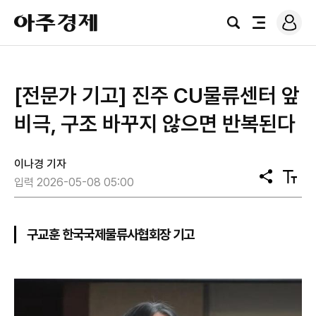
로
아
그
검
전
주
인
색
체
경
메
제
뉴
[전문가 기고] 진주 CU물류센터 앞
비극, 구조 바꾸지 않으면 반복된다
이나경 기자
공
텍
입력 2026-05-08 05:00
유
스
트
크
기
구교훈 한국국제물류사협회장 기고