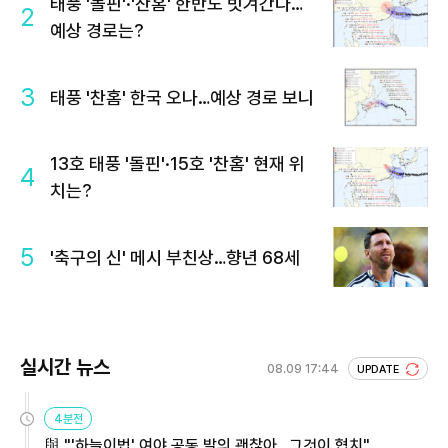
태풍 '돌핀'·'찬홈' 한반도 빗겨간다…
2
예상 경로는?
3
태풍 '찬홈' 한국 오나…예상 경로 보니
13호 태풍 '돌핀'·15호 '찬홈' 현재 위
4
치는?
5
'축구의 신' 메시 부친상…향년 68세
실시간 뉴스
08.09 17:44
UPDATE
4분전
與 "'하늘이법' 여야 공동 발의 괜찮아…그것이 협치"