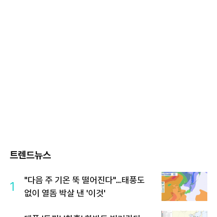
트렌드뉴스
"다음 주 기온 뚝 떨어진다"…태풍도
1
없이 열돔 박살 낸 '이것'