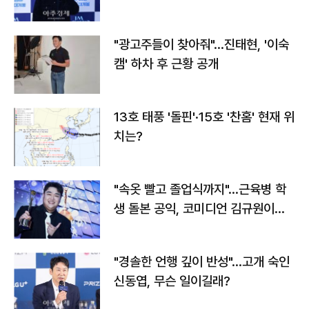
"광고주들이 찾아줘"…진태현, '이숙
캠' 하차 후 근황 공개
13호 태풍 '돌핀'·15호 '찬홈' 현재 위
치는?
"속옷 빨고 졸업식까지"…근육병 학
생 돌본 공익, 코미디언 김규원이었
다
"경솔한 언행 깊이 반성"…고개 숙인
신동엽, 무슨 일이길래?