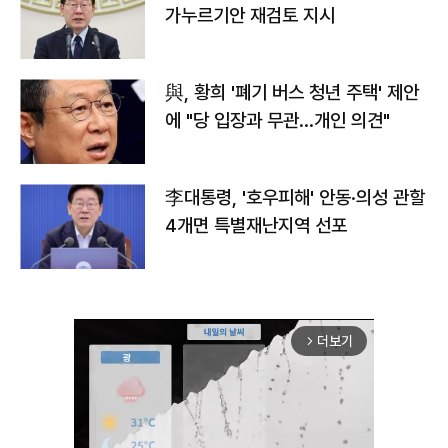
가누르기안 재검토 지시
與, 황희 '폐기 버스 청년 주택' 제안
에 "당 입장과 무관…개인 의견"
李대통령, '호우피해' 안동·의성 관할
4개면 특별재난지역 선포
더보기
arrow_forward_ios