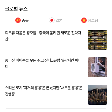
글로벌 뉴스
중국
일본
베트남
희토류 다음은 광모듈…중국이 움켜쥔 새로운 전략자
산
중국산 에어콘을 웃돈 주고 산다...유럽 열광시킨 메이
디
스티븐 로치 '과거의 홍콩'은 끝났지만 '새로운 홍콩'은
진행중