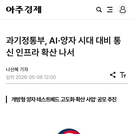
로
아
그
검
전
주
인
색
체
경
메
제
뉴
과기정통부, AI·양자 시대 대비 통
신 인프라 확산 나서
나선혜 기자
공
텍
입력 2026-05-06 12:00
유
스
트
크
기
개방형 양자 테스트베드 고도화·확산 사업' 공모 추진