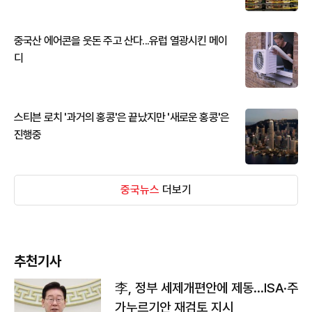
중국산 에어콘을 웃돈 주고 산다...유럽 열광시킨 메이
디
스티븐 로치 '과거의 홍콩'은 끝났지만 '새로운 홍콩'은
진행중
중국뉴스
더보기
추천기사
李, 정부 세제개편안에 제동…ISA·주
가누르기안 재검토 지시