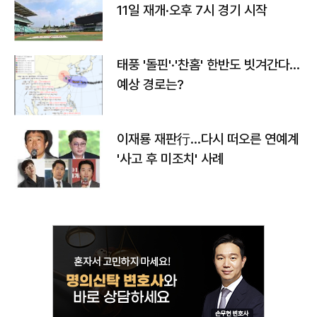
11일 재개·오후 7시 경기 시작
태풍 '돌핀'·'찬홈' 한반도 빗겨간다…
예상 경로는?
이재룡 재판行…다시 떠오른 연예계
'사고 후 미조치' 사례