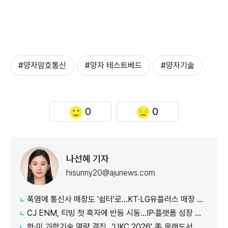
#양자암호통신
#양자 테스트베드
#양자기술
0
0
나선혜 기자
hisunny20@ajunews.com
폭염에 통신사 매장도 '쉼터'로…KT·LG유플러스 매장 개방
CJ ENM, 티빙 첫 흑자에 반등 시동…IP·플랫폼 성장 가속
한·미 과학기술 역량 결집…'UKC 2026' 美 올랜도서 개막