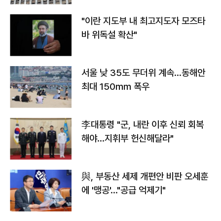
"이란 지도부 내 최고지도자 모즈타
바 위독설 확산"
서울 낮 35도 무더위 계속…동해안
최대 150㎜ 폭우
李대통령 "군, 내란 이후 신뢰 회복
해야…지휘부 헌신해달라"
與, 부동산 세제 개편안 비판 오세훈
에 '맹공'…"공급 억제기"