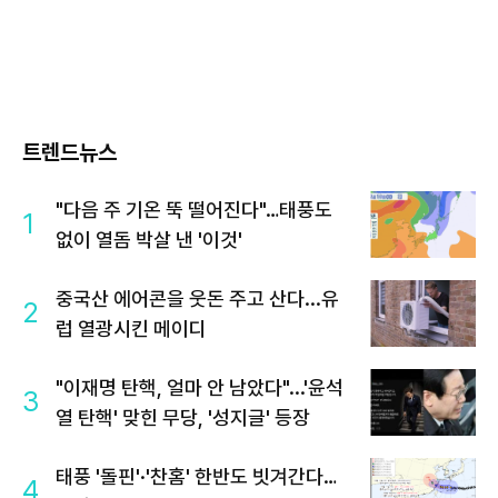
트렌드뉴스
"다음 주 기온 뚝 떨어진다"…태풍도
1
없이 열돔 박살 낸 '이것'
중국산 에어콘을 웃돈 주고 산다...유
2
럽 열광시킨 메이디
"이재명 탄핵, 얼마 안 남았다"...'윤석
3
열 탄핵' 맞힌 무당, '성지글' 등장
태풍 '돌핀'·'찬홈' 한반도 빗겨간다…
4