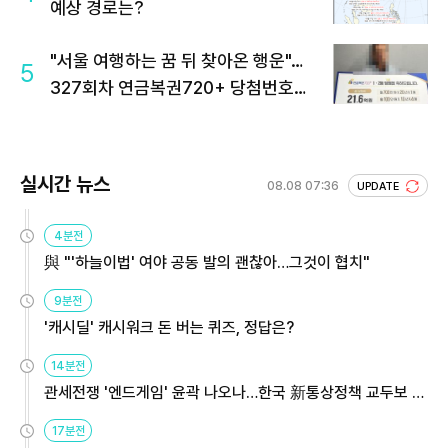
예상 경로는?
"서울 여행하는 꿈 뒤 찾아온 행운"…
5
327회차 연금복권720+ 당첨번호조
회 주목
실시간 뉴스
08.08 07:36
UPDATE
4분전
與 "'하늘이법' 여야 공동 발의 괜찮아…그것이 협치"
9분전
'캐시딜' 캐시워크 돈 버는 퀴즈, 정답은?
14분전
관세전쟁 '엔드게임' 윤곽 나오나…한국 新통상정책 교두보 활
용해야
17분전