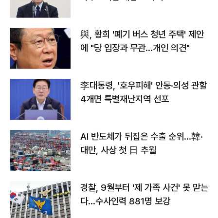
與, 황희 '폐기 버스 청년 주택' 제안
에 "당 입장과 무관…개인 의견"
李대통령, '호우피해' 안동·의성 관할
4개면 특별재난지역 선포
AI 반도체가 뒤집은 수출 순위…韓·
대만, 사상 첫 日 추월
경찰, 9월부터 '제 가족 사건' 못 맡는
다…수사인력 881명 보강