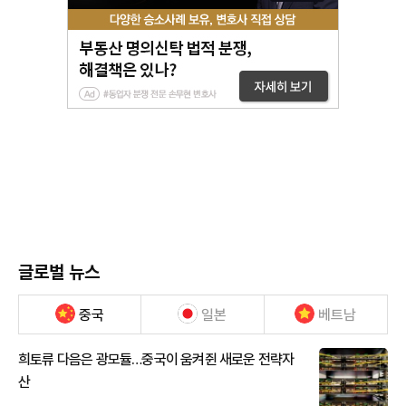
글로벌 뉴스
중국
일본
베트남
희토류 다음은 광모듈…중국이 움켜쥔 새로운 전략자
산