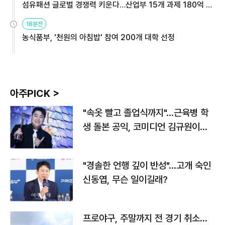
섬유패션 글로벌 경쟁력 키운다…산업부 15개 과제 180억 지
원
18분전
농식품부, '천원의 아침밥' 참여 200개 대학 선정
아주PICK >
"속옷 빨고 졸업식까지"…근육병 학
생 돌본 공익, 코미디언 김규원이었
다
"경솔한 언행 깊이 반성"…고개 숙인
신동엽, 무슨 일이길래?
프로야구, 주말까지 전 경기 취소…