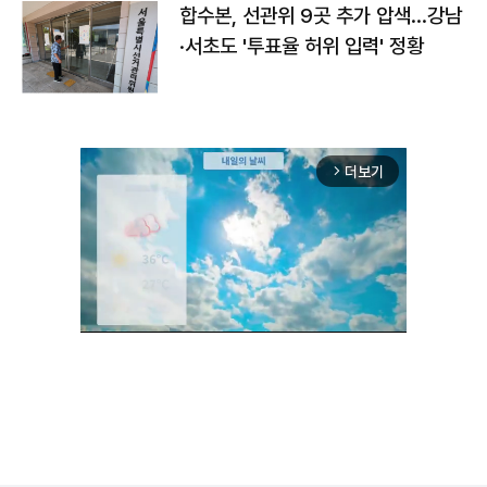
합수본, 선관위 9곳 추가 압색…강남
·서초도 '투표율 허위 입력' 정황
더보기
arrow_forward_ios
Unmute