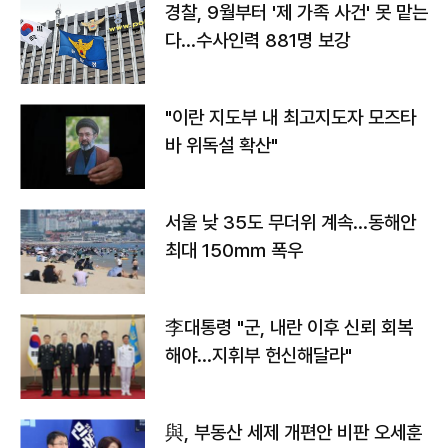
경찰, 9월부터 '제 가족 사건' 못 맡는
다…수사인력 881명 보강
"이란 지도부 내 최고지도자 모즈타
바 위독설 확산"
서울 낮 35도 무더위 계속…동해안
최대 150㎜ 폭우
李대통령 "군, 내란 이후 신뢰 회복
해야…지휘부 헌신해달라"
與, 부동산 세제 개편안 비판 오세훈