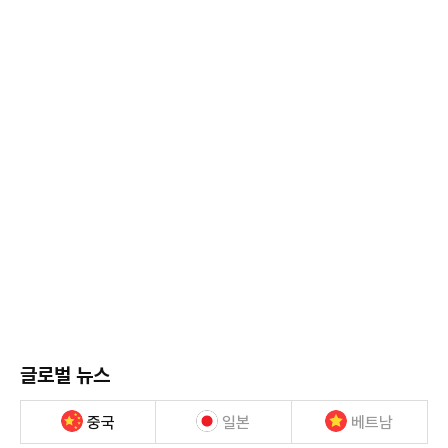
글로벌 뉴스
중국
일본
베트남