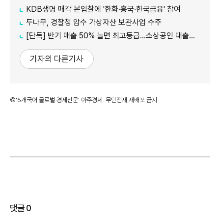
KDB생명 매각 본입찰에 '한화·흥국·한국금융' 참여
두나무, 경찰청 압수 가상자산 보관사업 수주
[단독] 반기 매출 50% 늘면 최고등급…소상공인 대출에 성장성 반영
기자의 다른기사
©'5개국어 글로벌 경제신문' 아주경제. 무단전재·재배포 금지
댓글
0