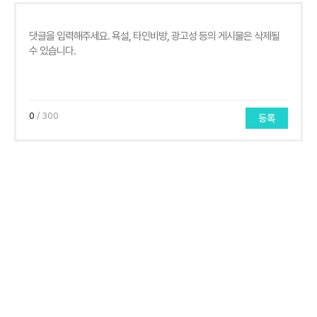
0
/ 300
등록