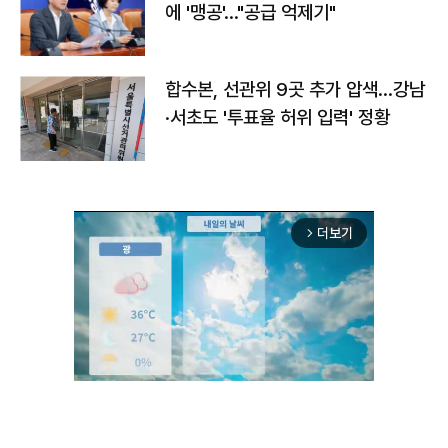
에 '맹공'…"공급 억제기"
합수본, 선관위 9곳 추가 압색…강남
·서초도 '투표율 허위 입력' 정황
더보기
arrow_forward_ios
Unmute