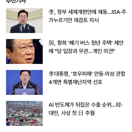
추천기사
李, 정부 세제개편안에 제동…ISA·주
가누르기안 재검토 지시
與, 황희 '폐기 버스 청년 주택' 제안
에 "당 입장과 무관…개인 의견"
李대통령, '호우피해' 안동·의성 관할
4개면 특별재난지역 선포
AI 반도체가 뒤집은 수출 순위…韓·
대만, 사상 첫 日 추월