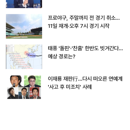
프로야구, 주말까지 전 경기 취소…
11일 재개·오후 7시 경기 시작
태풍 '돌핀'·'찬홈' 한반도 빗겨간다…
예상 경로는?
이재룡 재판行…다시 떠오른 연예계
'사고 후 미조치' 사례