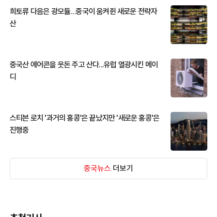
희토류 다음은 광모듈…중국이 움켜쥔 새로운 전략자
산
중국산 에어콘을 웃돈 주고 산다...유럽 열광시킨 메이
디
스티븐 로치 '과거의 홍콩'은 끝났지만 '새로운 홍콩'은
진행중
중국뉴스
더보기