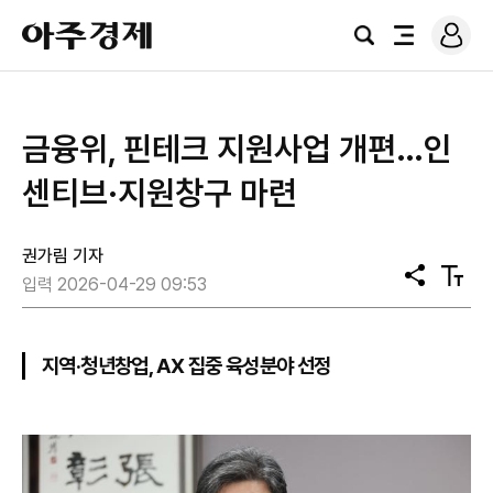
로
아
그
검
전
주
인
색
체
경
메
제
뉴
금융위, 핀테크 지원사업 개편…인
센티브·지원창구 마련
권가림 기자
공
텍
입력 2026-04-29 09:53
유
스
트
크
기
지역·청년창업, AX 집중 육성분야 선정