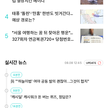
럽 열광시킨 메이디
태풍 '돌핀'·'찬홈' 한반도 빗겨간다…
4
예상 경로는?
"서울 여행하는 꿈 뒤 찾아온 행운"…
5
327회차 연금복권720+ 당첨번호조
회 주목
실시간 뉴스
08.08 12:45
UPDATE
4분전
與 "'하늘이법' 여야 공동 발의 괜찮아…그것이 협치"
9분전
'캐시딜' 캐시워크 돈 버는 퀴즈, 정답은?
14분전