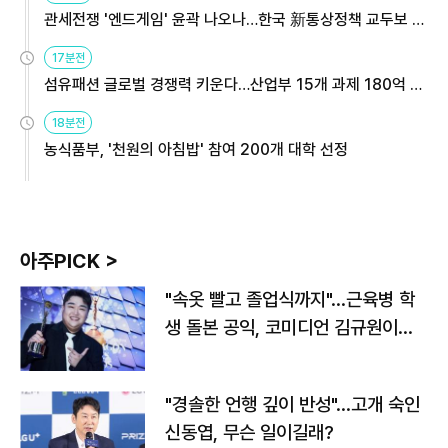
관세전쟁 '엔드게임' 윤곽 나오나…한국 新통상정책 교두보 활
용해야
17분전
섬유패션 글로벌 경쟁력 키운다…산업부 15개 과제 180억 지
원
18분전
농식품부, '천원의 아침밥' 참여 200개 대학 선정
아주PICK >
"속옷 빨고 졸업식까지"…근육병 학
생 돌본 공익, 코미디언 김규원이었
다
"경솔한 언행 깊이 반성"…고개 숙인
신동엽, 무슨 일이길래?