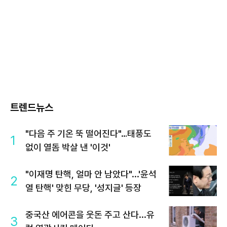
트렌드뉴스
"다음 주 기온 뚝 떨어진다"…태풍도
1
없이 열돔 박살 낸 '이것'
"이재명 탄핵, 얼마 안 남았다"...'윤석
2
열 탄핵' 맞힌 무당, '성지글' 등장
중국산 에어콘을 웃돈 주고 산다...유
3