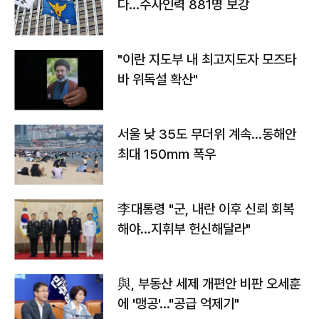
다…수사인력 881명 보강
"이란 지도부 내 최고지도자 모즈타
바 위독설 확산"
서울 낮 35도 무더위 계속…동해안
최대 150㎜ 폭우
李대통령 "군, 내란 이후 신뢰 회복
해야…지휘부 헌신해달라"
與, 부동산 세제 개편안 비판 오세훈
에 '맹공'…"공급 억제기"