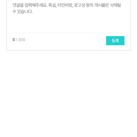
0
/ 300
등록