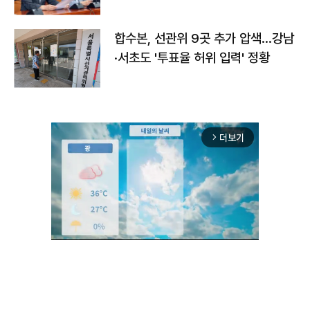
합수본, 선관위 9곳 추가 압색…강남
·서초도 '투표율 허위 입력' 정황
더보기
arrow_forward_ios
Unmute