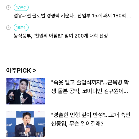
용해야
17분전
섬유패션 글로벌 경쟁력 키운다…산업부 15개 과제 180억 지
원
18분전
농식품부, '천원의 아침밥' 참여 200개 대학 선정
아주PICK >
"속옷 빨고 졸업식까지"…근육병 학
생 돌본 공익, 코미디언 김규원이었
다
"경솔한 언행 깊이 반성"…고개 숙인
신동엽, 무슨 일이길래?