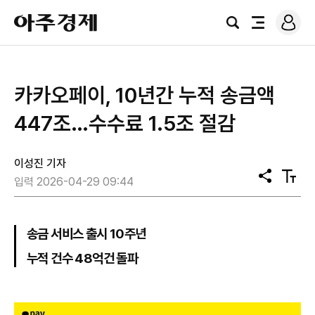
로
아
그
검
전
주
인
색
체
경
메
제
뉴
카카오페이, 10년간 누적 송금액
447조…수수료 1.5조 절감
이성진 기자
공
텍
입력 2026-04-29 09:44
유
스
트
크
기
송금 서비스 출시 10주년
누적 건수 48억건 돌파