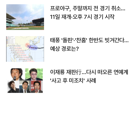
프로야구, 주말까지 전 경기 취소…
11일 재개·오후 7시 경기 시작
태풍 '돌핀'·'찬홈' 한반도 빗겨간다…
예상 경로는?
이재룡 재판行…다시 떠오른 연예계
'사고 후 미조치' 사례