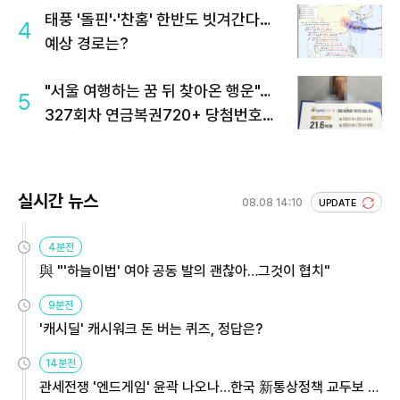
태풍 '돌핀'·'찬홈' 한반도 빗겨간다…
4
예상 경로는?
"서울 여행하는 꿈 뒤 찾아온 행운"…
5
327회차 연금복권720+ 당첨번호조
회 주목
실시간 뉴스
08.08 14:10
UPDATE
4분전
與 "'하늘이법' 여야 공동 발의 괜찮아…그것이 협치"
9분전
'캐시딜' 캐시워크 돈 버는 퀴즈, 정답은?
14분전
관세전쟁 '엔드게임' 윤곽 나오나…한국 新통상정책 교두보 활