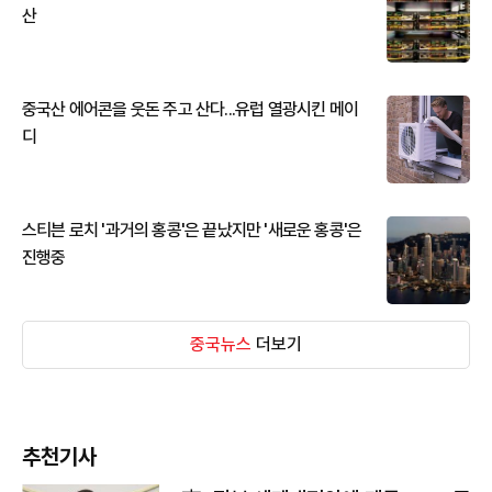
산
중국산 에어콘을 웃돈 주고 산다...유럽 열광시킨 메이
디
스티븐 로치 '과거의 홍콩'은 끝났지만 '새로운 홍콩'은
진행중
중국뉴스
더보기
추천기사