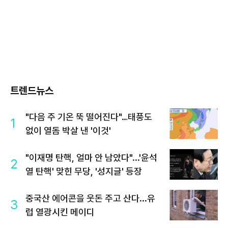
트렌드뉴스
"다음 주 기온 뚝 떨어진다"…태풍도
1
없이 열돔 박살 낸 '이것'
"이재명 탄핵, 얼마 안 남았다"...'윤석
2
열 탄핵' 맞힌 무당, '성지글' 등장
중국산 에어콘을 웃돈 주고 산다...유
3
럽 열광시킨 메이디