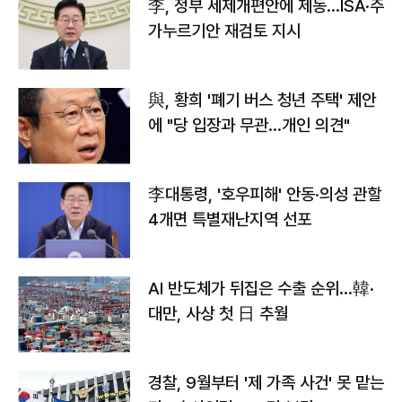
李, 정부 세제개편안에 제동…ISA·주
가누르기안 재검토 지시
與, 황희 '폐기 버스 청년 주택' 제안
에 "당 입장과 무관…개인 의견"
李대통령, '호우피해' 안동·의성 관할
4개면 특별재난지역 선포
AI 반도체가 뒤집은 수출 순위…韓·
대만, 사상 첫 日 추월
경찰, 9월부터 '제 가족 사건' 못 맡는