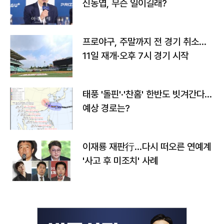
신동엽, 무슨 일이길래?
프로야구, 주말까지 전 경기 취소…
11일 재개·오후 7시 경기 시작
태풍 '돌핀'·'찬홈' 한반도 빗겨간다…
예상 경로는?
이재룡 재판行…다시 떠오른 연예계
'사고 후 미조치' 사례