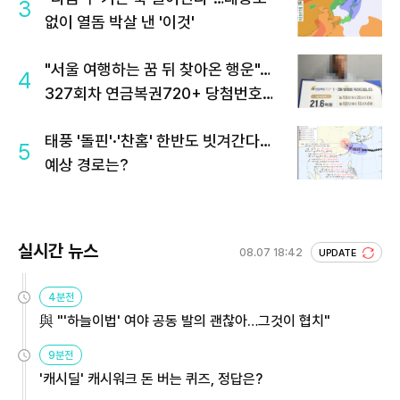
3
없이 열돔 박살 낸 '이것'
"서울 여행하는 꿈 뒤 찾아온 행운"…
4
327회차 연금복권720+ 당첨번호조
회 주목
태풍 '돌핀'·'찬홈' 한반도 빗겨간다…
5
예상 경로는?
실시간 뉴스
08.07 18:42
UPDATE
4분전
與 "'하늘이법' 여야 공동 발의 괜찮아…그것이 협치"
9분전
'캐시딜' 캐시워크 돈 버는 퀴즈, 정답은?