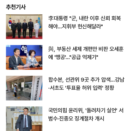
추천기사
李대통령 "군, 내란 이후 신뢰 회복
해야…지휘부 헌신해달라"
與, 부동산 세제 개편안 비판 오세훈
에 '맹공'…"공급 억제기"
합수본, 선관위 9곳 추가 압색…강남
·서초도 '투표율 허위 입력' 정황
국민의힘 윤리위, '돌려차기 실언' 서
범수·진종오 징계절차 개시