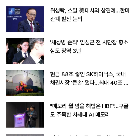
위성락, 스틸 美대사와 상견례…한미
관계 발전 논의
'채상병 순직' 임성근 전 사단장 항소
심도 징역 3년
현금 88조 쌓인 SK하이닉스, 국내
채권시장 '큰손' 됐다…최대 40조 투
자
"메모리 월 넘을 해법은 HBF"…구글
도 주목한 차세대 AI 메모리