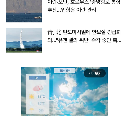
이란·오만, 호르무즈 '중앙항로 통항'
추진…입항은 이란 관리
靑, 北 탄도미사일에 안보실 긴급회
의…"유엔 결의 위반, 즉각 중단 촉
구"
더보기
arrow_forward_ios