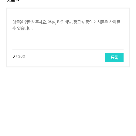
0
/ 300
등록