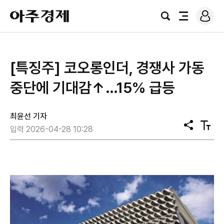
로
아
그
검
전
주
인
색
체
경
메
제
뉴
[특징주] 코오롱인더, 경쟁사 가동
중단에 기대감↑…15% 급등
최윤선 기자
공
텍
입력 2026-04-28 10:28
유
스
트
크
기