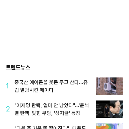
트렌드뉴스
중국산 에어콘을 웃돈 주고 산다...유
1
럽 열광시킨 메이디
"이재명 탄핵, 얼마 안 남았다"...'윤석
2
열 탄핵' 맞힌 무당, '성지글' 등장
"다음 주 기온 뚝 떨어진다"…태풍도