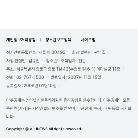
Unmute
개인정보처리방침
청소년보호정책
사이트맵
정기간행등록번호 : 서울 아 00493
회장·발행인 : 곽영길
사장·편집인 : 임규진
청소년보호책임자 : 전운
주소 : 서울특별시 종로구 종로 1길 42(수송동 146-1) 이마빌딩 11층
전화 : 02-767-1500
발행일자 : 2007년 11월 15일
등록일자 : 2008년 01월10일
아주경제는 인터넷신문윤리위원회 윤리강령을 준수합니다. 아주경제의 모든
콘텐츠(기사)는 저작권법의 보호를 받으며, 무단전재, 복사, 배포 등을 금지합
니다.
Copyright ⓒ AJUNEWS All rights reserved.