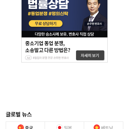
글로벌 뉴스
중국
일본
베트남