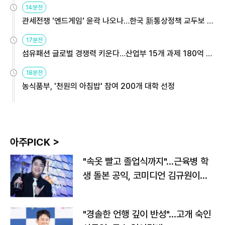
14분전
관세전쟁 '엔드게임' 윤곽 나오나…한국 新통상정책 교두보 활
용해야
17분전
섬유패션 글로벌 경쟁력 키운다…산업부 15개 과제 180억 지
원
18분전
농식품부, '천원의 아침밥' 참여 200개 대학 선정
아주PICK >
"속옷 빨고 졸업식까지"…근육병 학
생 돌본 공익, 코미디언 김규원이었
다
"경솔한 언행 깊이 반성"…고개 숙인