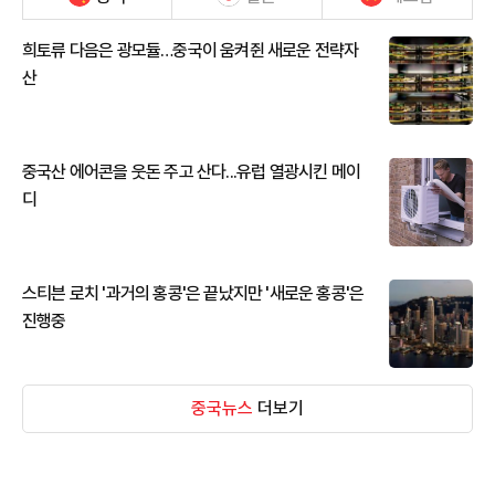
희토류 다음은 광모듈…중국이 움켜쥔 새로운 전략자
산
중국산 에어콘을 웃돈 주고 산다...유럽 열광시킨 메이
디
스티븐 로치 '과거의 홍콩'은 끝났지만 '새로운 홍콩'은
진행중
중국뉴스
더보기