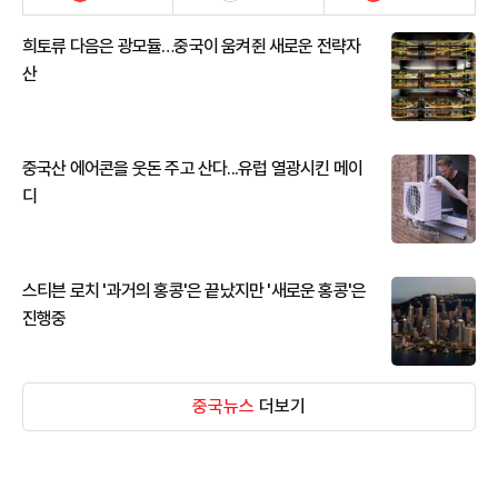
희토류 다음은 광모듈…중국이 움켜쥔 새로운 전략자
산
중국산 에어콘을 웃돈 주고 산다...유럽 열광시킨 메이
디
스티븐 로치 '과거의 홍콩'은 끝났지만 '새로운 홍콩'은
진행중
중국뉴스
더보기