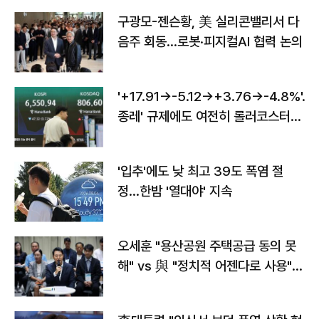
구광모-젠슨황, 美 실리콘밸리서 다
음주 회동…로봇·피지컬AI 협력 논의
'+17.91→-5.12→+3.76→-4.8%'…'
종레' 규제에도 여전히 롤러코스터
타는 코스피
'입추'에도 낮 최고 39도 폭염 절
정…한밤 '열대야' 지속
오세훈 "용산공원 주택공급 동의 못
해" vs 與 "정치적 어젠다로 사용"
맞불