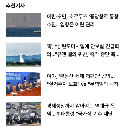
추천기사
이란·오만, 호르무즈 '중앙항로 통항'
추진…입항은 이란 관리
靑, 北 탄도미사일에 안보실 긴급회
의…"유엔 결의 위반, 즉각 중단 촉
구"
여야, '부동산 세제 개편안' 공방…
"실거주자 보호" vs "무책임의 극치"
경제성장까지 갉아먹는 역대급 폭
염…李대통령 "국가적 기후 재난"