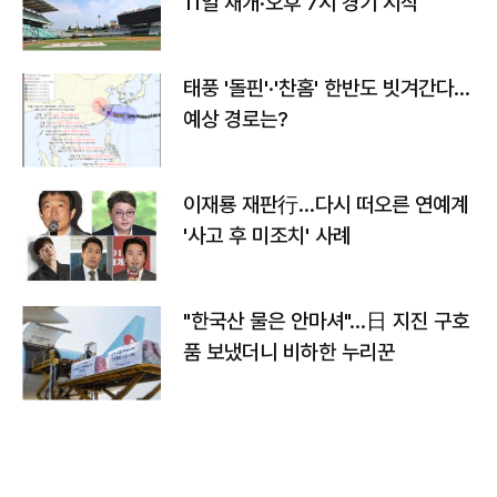
11일 재개·오후 7시 경기 시작
태풍 '돌핀'·'찬홈' 한반도 빗겨간다…
예상 경로는?
이재룡 재판行…다시 떠오른 연예계
'사고 후 미조치' 사례
"한국산 물은 안마셔"…日 지진 구호
품 보냈더니 비하한 누리꾼