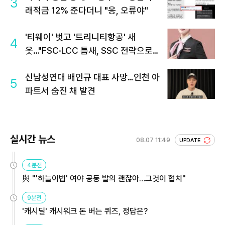
3
래적금 12% 준다더니 "응, 오류야"
'티웨이' 벗고 '트리니티항공' 새
4
옷…"FSC·LCC 틈새, SSC 전략으로
공략"
신남성연대 배인규 대표 사망…인천 아
5
파트서 숨진 채 발견
실시간 뉴스
08.07 11:49
UPDATE
4분전
與 "'하늘이법' 여야 공동 발의 괜찮아…그것이 협치"
9분전
'캐시딜' 캐시워크 돈 버는 퀴즈, 정답은?