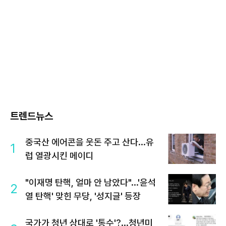
트렌드뉴스
중국산 에어콘을 웃돈 주고 산다...유
1
럽 열광시킨 메이디
"이재명 탄핵, 얼마 안 남았다"...'윤석
2
열 탄핵' 맞힌 무당, '성지글' 등장
국가가 청년 상대로 '통수'?...청년미