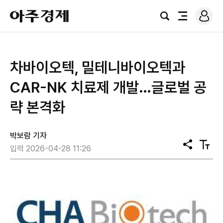
로
아
그
검
전
주
인
색
체
경
메
제
뉴
차바이오텍, 밀테니바이오텍과
CAR-NK 치료제 개발…글로벌 공
략 본격화
박보람 기자
공
텍
입력 2026-04-28 11:26
유
스
트
크
기