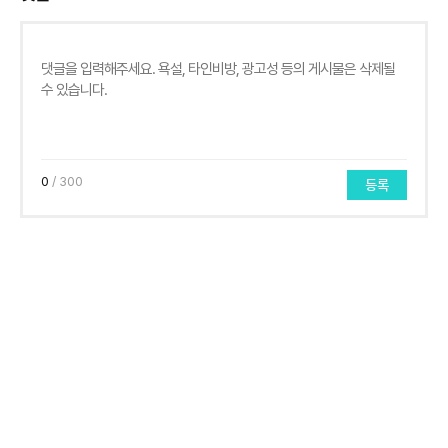
0
/ 300
등록