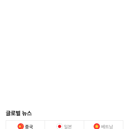
글로벌 뉴스
중국
일본
베트남