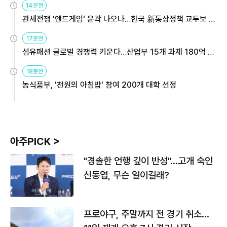
14분전
관세전쟁 '엔드게임' 윤곽 나오나…한국 新통상정책 교두보 활
용해야
17분전
섬유패션 글로벌 경쟁력 키운다…산업부 15개 과제 180억 지
원
18분전
농식품부, '천원의 아침밥' 참여 200개 대학 선정
아주PICK >
"경솔한 언행 깊이 반성"…고개 숙인
신동엽, 무슨 일이길래?
프로야구, 주말까지 전 경기 취소…