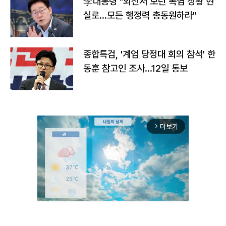
李대통령 "외신서 보던 폭염 상황 현
실로…모든 행정력 총동원하라"
종합특검, '계엄 당정대 회의 참석' 한
동훈 참고인 조사...12일 통보
더보기
arrow_forward_ios