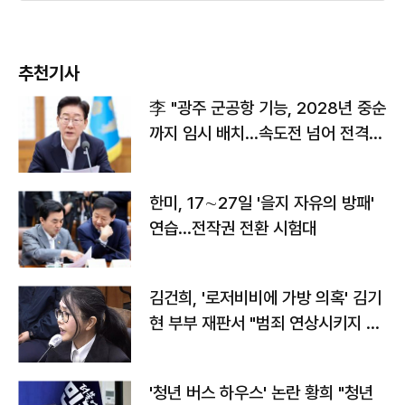
추천기사
李 "광주 군공항 기능, 2028년 중순
까지 임시 배치…속도전 넘어 전격
전"
한미, 17∼27일 '을지 자유의 방패'
연습…전작권 전환 시험대
김건희, '로저비비에 가방 의혹' 김기
현 부부 재판서 "범죄 연상시키지 말
라"
'청년 버스 하우스' 논란 황희 "청년