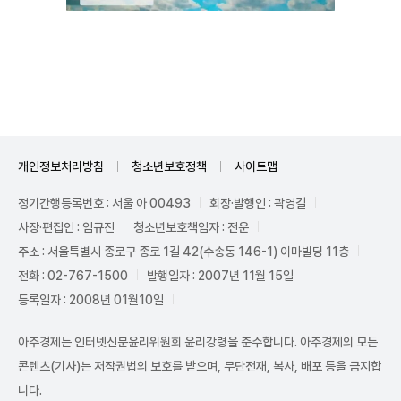
Unmute
개인정보처리방침
청소년보호정책
사이트맵
정기간행등록번호 : 서울 아 00493
회장·발행인 : 곽영길
사장·편집인 : 임규진
청소년보호책임자 : 전운
주소 : 서울특별시 종로구 종로 1길 42(수송동 146-1) 이마빌딩 11층
전화 : 02-767-1500
발행일자 : 2007년 11월 15일
등록일자 : 2008년 01월10일
아주경제는 인터넷신문윤리위원회 윤리강령을 준수합니다. 아주경제의 모든
콘텐츠(기사)는 저작권법의 보호를 받으며, 무단전재, 복사, 배포 등을 금지합
니다.