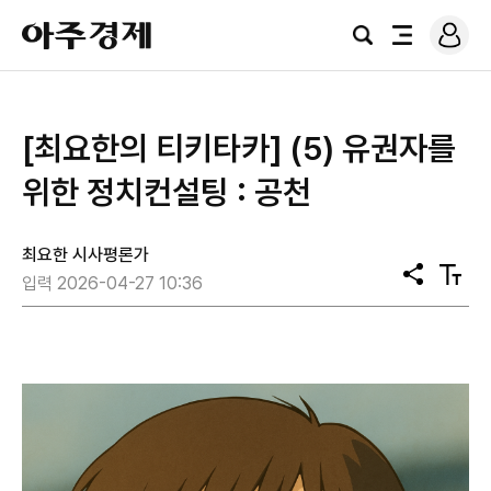
로
아
그
검
전
주
인
색
체
경
메
제
뉴
[최요한의 티키타카] (5) 유권자를
위한 정치컨설팅 : 공천
최요한 시사평론가
공
텍
입력 2026-04-27 10:36
유
스
트
크
기