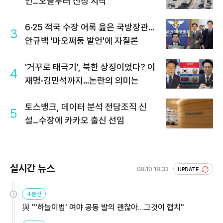
인…오늘부터 신청 시작
6·25 적국 수장 어록 읊은 국방장관…
3
안규백 '마오쩌둥 발언'에 자질론
'거꾸로 태극기', 북한 상징이었다? 이
4
재명·김민석까지…논란의 의미는
토스뱅크, 데이터 분석 전담조직 신
5
설…수장에 카카오 출신 선임
실시간 뉴스
08.10 18:33
UPDATE
4분전
與 "'하늘이법' 여야 공동 발의 괜찮아…그것이 협치"