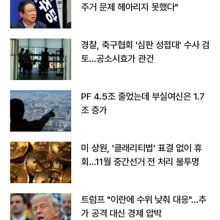
주거 문제 헤아리지 못했다"
경찰, 축구협회 '심판 성접대' 수사 검
토…공소시효가 관건
PF 4.5조 줄었는데 부실여신은 1.7
조 증가
미 상원, '클래리티법' 표결 없이 휴
회…11월 중간선거 전 처리 불투명
트럼프 "이란에 수위 낮춰 대응"…추
가 공격 대신 경제 압박