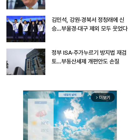
김민석, 강원·경북서 정청래에 신
승…부울경·대구 제외 모두 웃었다
정부 ISA·주가누르기 방지법 재검
토…부동산세제 개편안도 손질
더보기
arrow_forward_ios