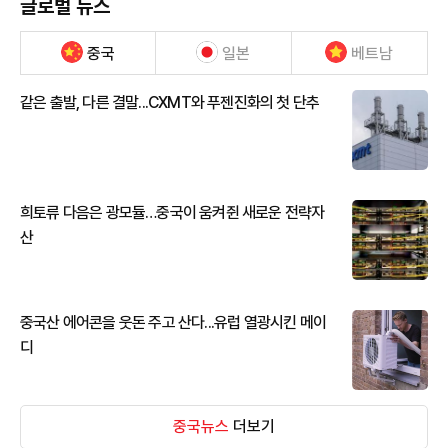
글로벌 뉴스
중국
일본
베트남
같은 출발, 다른 결말...CXMT와 푸젠진화의 첫 단추
희토류 다음은 광모듈…중국이 움켜쥔 새로운 전략자
산
중국산 에어콘을 웃돈 주고 산다...유럽 열광시킨 메이
디
중국뉴스
더보기