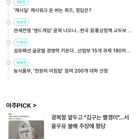
9분전
'캐시딜' 캐시워크 돈 버는 퀴즈, 정답은?
14분전
관세전쟁 '엔드게임' 윤곽 나오나…한국 新통상정책 교두보 활
용해야
17분전
섬유패션 글로벌 경쟁력 키운다…산업부 15개 과제 180억 지
원
18분전
농식품부, '천원의 아침밥' 참여 200개 대학 선정
아주PICK >
광복절 앞두고 "김구는 빨갱이"…서
울우유 불매 주장에 황당