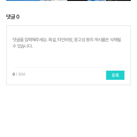
댓글
0
0
/ 300
등록