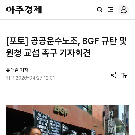
로
아
그
검
전
주
인
색
체
경
메
제
뉴
[포토] 공공운수노조, BGF 규탄 및
원청 교섭 촉구 기자회견
유대길 기자
공
텍
입력 2026-04-27 12:01
유
스
트
크
기