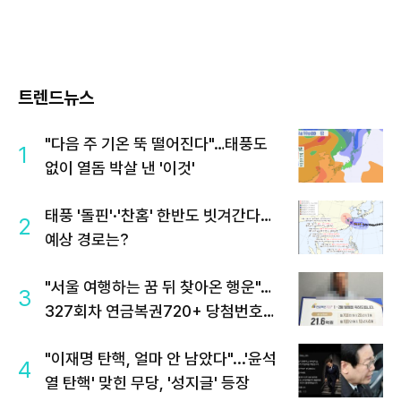
트렌드뉴스
"다음 주 기온 뚝 떨어진다"…태풍도
1
없이 열돔 박살 낸 '이것'
태풍 '돌핀'·'찬홈' 한반도 빗겨간다…
2
예상 경로는?
"서울 여행하는 꿈 뒤 찾아온 행운"…
3
327회차 연금복권720+ 당첨번호조
회 주목
"이재명 탄핵, 얼마 안 남았다"...'윤석
4
열 탄핵' 맞힌 무당, '성지글' 등장