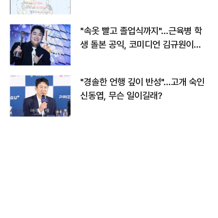
"속옷 빨고 졸업식까지"…근육병 학
생 돌본 공익, 코미디언 김규원이었
다
"경솔한 언행 깊이 반성"…고개 숙인
신동엽, 무슨 일이길래?