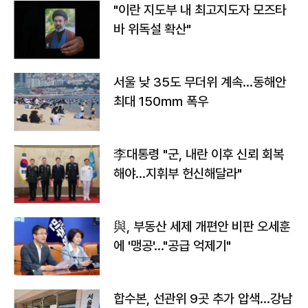
"이란 지도부 내 최고지도자 모즈타
바 위독설 확산"
서울 낮 35도 무더위 계속…동해안
최대 150㎜ 폭우
李대통령 "군, 내란 이후 신뢰 회복
해야…지휘부 헌신해달라"
與, 부동산 세제 개편안 비판 오세훈
에 '맹공'…"공급 억제기"
합수본, 선관위 9곳 추가 압색…강남