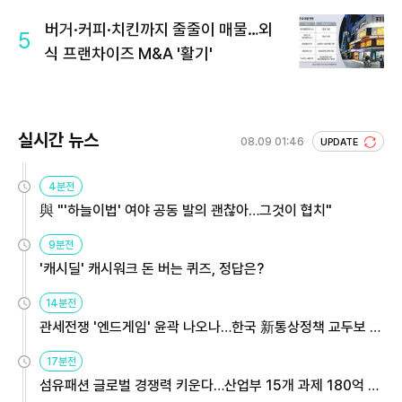
버거·커피·치킨까지 줄줄이 매물…외
5
식 프랜차이즈 M&A '활기'
실시간 뉴스
08.09 01:46
UPDATE
4분전
與 "'하늘이법' 여야 공동 발의 괜찮아…그것이 협치"
9분전
'캐시딜' 캐시워크 돈 버는 퀴즈, 정답은?
14분전
관세전쟁 '엔드게임' 윤곽 나오나…한국 新통상정책 교두보 활
용해야
17분전
섬유패션 글로벌 경쟁력 키운다…산업부 15개 과제 180억 지