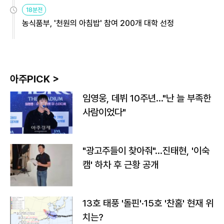
원
18분전
농식품부, '천원의 아침밥' 참여 200개 대학 선정
아주PICK >
임영웅, 데뷔 10주년…"난 늘 부족한
사람이었다"
"광고주들이 찾아줘"…진태현, '이숙
캠' 하차 후 근황 공개
13호 태풍 '돌핀'·15호 '찬홈' 현재 위
치는?