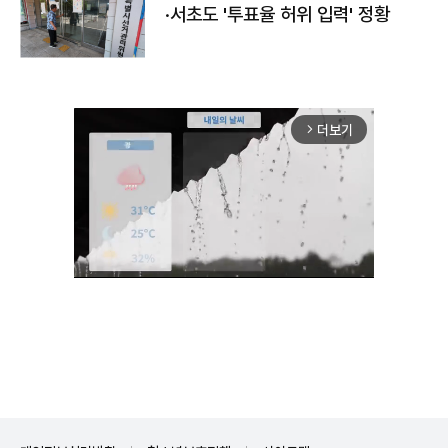
·서초도 '투표율 허위 입력' 정황
더보기
arrow_forward_ios
Mute