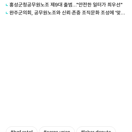
홍성군청공무원노조 제9대 출범…"안전한 일터가 최우선"
완주군의회, 공무원노조와 신뢰·존중 조직문화 조성에 '맞손'