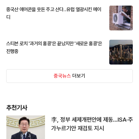
중국산 에어콘을 웃돈 주고 산다...유럽 열광시킨 메이
디
스티븐 로치 '과거의 홍콩'은 끝났지만 '새로운 홍콩'은
진행중
중국뉴스
더보기
추천기사
李, 정부 세제개편안에 제동…ISA·주
가누르기안 재검토 지시