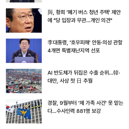
與, 황희 '폐기 버스 청년 주택' 제안
에 "당 입장과 무관…개인 의견"
李대통령, '호우피해' 안동·의성 관할
4개면 특별재난지역 선포
AI 반도체가 뒤집은 수출 순위…韓·
대만, 사상 첫 日 추월
경찰, 9월부터 '제 가족 사건' 못 맡는
다…수사인력 881명 보강