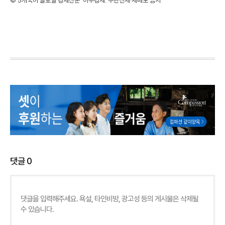
©'5개국어 글로벌 경제신문' 아주경제. 무단전재·재배포 금지
댓글
0