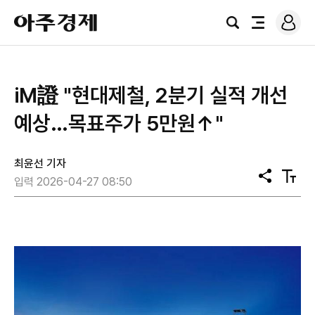
로
아
그
검
전
주
인
색
체
경
메
제
뉴
iM證 "현대제철, 2분기 실적 개선
예상…목표주가 5만원↑"
최윤선 기자
공
텍
입력 2026-04-27 08:50
유
스
트
크
기