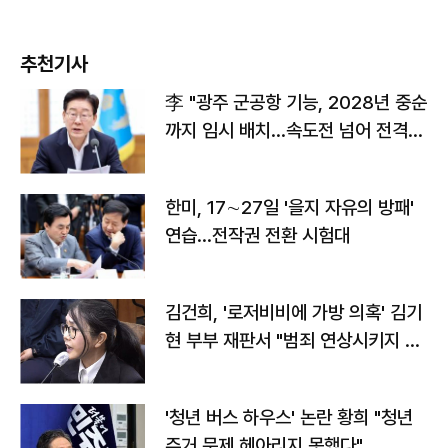
추천기사
李 "광주 군공항 기능, 2028년 중순
까지 임시 배치…속도전 넘어 전격
전"
한미, 17∼27일 '을지 자유의 방패'
연습…전작권 전환 시험대
김건희, '로저비비에 가방 의혹' 김기
현 부부 재판서 "범죄 연상시키지 말
라"
'청년 버스 하우스' 논란 황희 "청년
주거 문제 헤아리지 못했다"