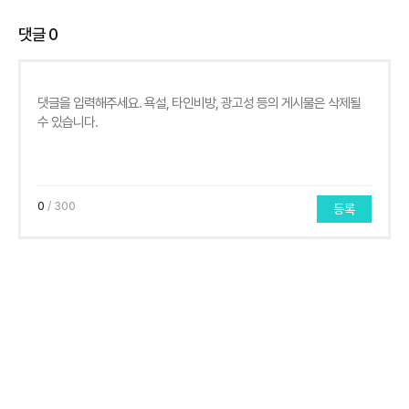
댓글
0
0
/ 300
등록