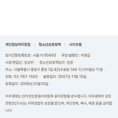
Unmute
개인정보처리방침
청소년보호정책
사이트맵
정기간행등록번호 : 서울 아 00493
회장·발행인 : 곽영길
사장·편집인 : 임규진
청소년보호책임자 : 전운
주소 : 서울특별시 종로구 종로 1길 42(수송동 146-1) 이마빌딩 11층
전화 : 02-767-1500
발행일자 : 2007년 11월 15일
등록일자 : 2008년 01월10일
아주경제는 인터넷신문윤리위원회 윤리강령을 준수합니다. 아주경제의 모든
콘텐츠(기사)는 저작권법의 보호를 받으며, 무단전재, 복사, 배포 등을 금지합
니다.