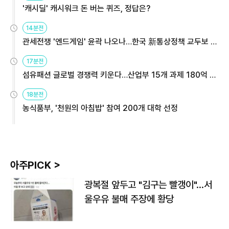
'캐시딜' 캐시워크 돈 버는 퀴즈, 정답은?
14분전
관세전쟁 '엔드게임' 윤곽 나오나…한국 新통상정책 교두보 활
용해야
17분전
섬유패션 글로벌 경쟁력 키운다…산업부 15개 과제 180억 지
원
18분전
농식품부, '천원의 아침밥' 참여 200개 대학 선정
아주PICK >
광복절 앞두고 "김구는 빨갱이"…서
울우유 불매 주장에 황당