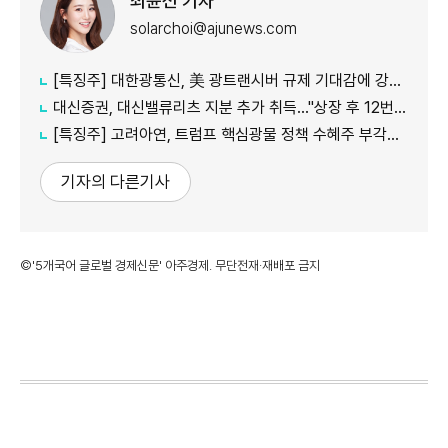
최윤선 기자
solarchoi@ajunews.com
[특징주] 대한광통신, 美 광트랜시버 규제 기대감에 강세…18%↑
대신증권, 대신밸류리츠 지분 추가 취득…"상장 후 12번째 매수"
[특징주] 고려아연, 트럼프 핵심광물 정책 수혜주 부각…13% 상승
기자의 다른기사
©'5개국어 글로벌 경제신문' 아주경제. 무단전재·재배포 금지