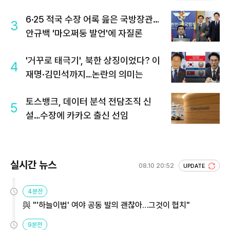
6·25 적국 수장 어록 읊은 국방장관…
3
안규백 '마오쩌둥 발언'에 자질론
'거꾸로 태극기', 북한 상징이었다? 이
4
재명·김민석까지…논란의 의미는
토스뱅크, 데이터 분석 전담조직 신
5
설…수장에 카카오 출신 선임
실시간 뉴스
08.10 20:52
UPDATE
4분전
與 "'하늘이법' 여야 공동 발의 괜찮아…그것이 협치"
9분전