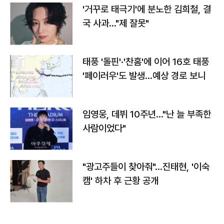
'거꾸로 태극기'에 분노한 김희철, 결
국 사과…"제 잘못"
태풍 '돌핀'·'찬홈'에 이어 16호 태풍
'페이러우'도 발생…예상 경로 보니
임영웅, 데뷔 10주년…"난 늘 부족한
사람이었다"
"광고주들이 찾아줘"…진태현, '이숙
캠' 하차 후 근황 공개