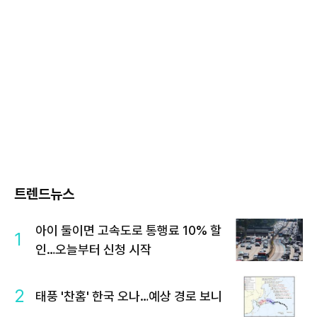
트렌드뉴스
아이 둘이면 고속도로 통행료 10% 할
1
인…오늘부터 신청 시작
2
태풍 '찬홈' 한국 오나…예상 경로 보니