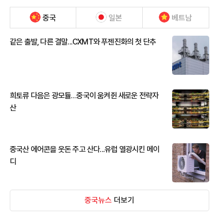
중국
일본
베트남
같은 출발, 다른 결말...CXMT와 푸젠진화의 첫 단추
희토류 다음은 광모듈…중국이 움켜쥔 새로운 전략자
산
중국산 에어콘을 웃돈 주고 산다...유럽 열광시킨 메이
디
중국뉴스
더보기