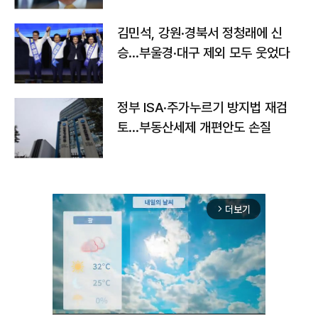
김민석, 강원·경북서 정청래에 신
승…부울경·대구 제외 모두 웃었다
정부 ISA·주가누르기 방지법 재검
토…부동산세제 개편안도 손질
더보기
arrow_forward_ios