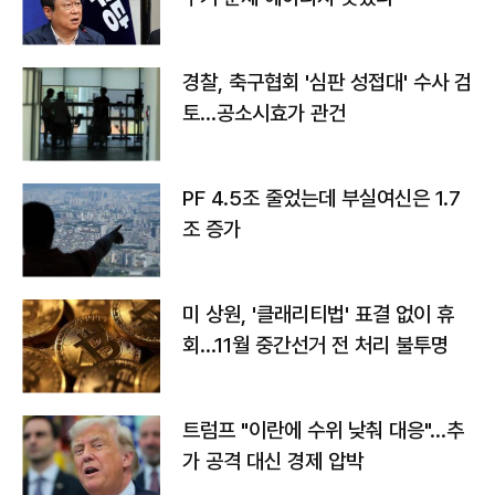
경찰, 축구협회 '심판 성접대' 수사 검
토…공소시효가 관건
PF 4.5조 줄었는데 부실여신은 1.7
조 증가
미 상원, '클래리티법' 표결 없이 휴
회…11월 중간선거 전 처리 불투명
트럼프 "이란에 수위 낮춰 대응"…추
가 공격 대신 경제 압박