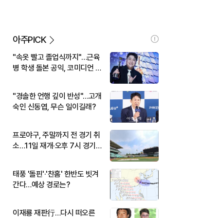
아주PICK
"속옷 빨고 졸업식까지"…근육
병 학생 돌본 공익, 코미디언 김
규원이었다
"경솔한 언행 깊이 반성"…고개
숙인 신동엽, 무슨 일이길래?
프로야구, 주말까지 전 경기 취
소…11일 재개·오후 7시 경기
시작
태풍 '돌핀'·'찬홈' 한반도 빗겨
간다…예상 경로는?
이재룡 재판行…다시 떠오른