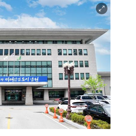
이
미
지
확
대