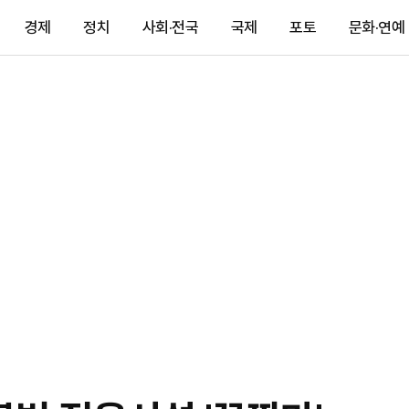
경제
정치
사회·전국
국제
포토
문화·연예