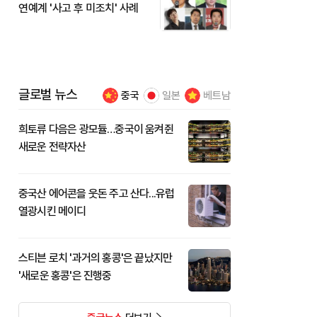
연예계 '사고 후 미조치' 사례
글로벌 뉴스
중국
일본
베트남
희토류 다음은 광모듈…중국이 움켜쥔
새로운 전략자산
중국산 에어콘을 웃돈 주고 산다...유럽
열광시킨 메이디
스티븐 로치 '과거의 홍콩'은 끝났지만
'새로운 홍콩'은 진행중