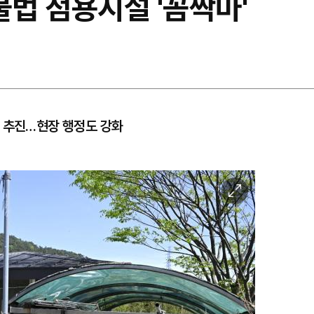
불법 점용시설 '꼼짝마'
분 추진…현장 행정도 강화
이
미
지
확
대