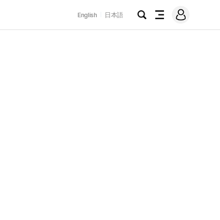
로
English
日本語
그
검
전
인
색
체
메
뉴