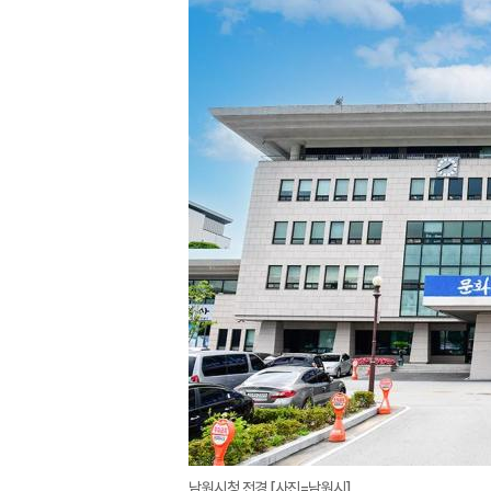
남원시청 전경.[사진=남원시]