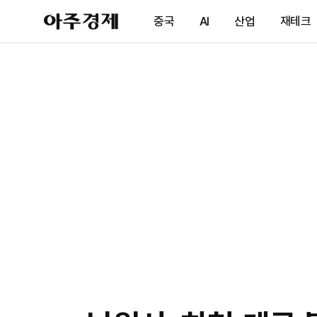
아
중국
AI
산업
재테크
주
경
제