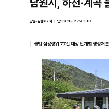
남원시, 하천·계곡 
남원=김한호 기자
입력 2026-04-24 18:01
불법 점용행위 77건 대상 단계별 행정처