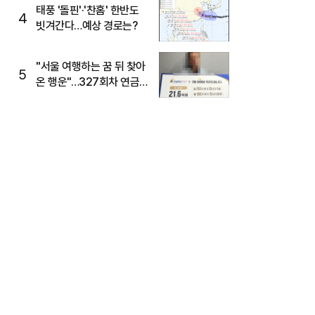
태풍 '돌핀'·'찬홈' 한반도
4
빗겨간다…예상 경로는?
"서울 여행하는 꿈 뒤 찾아
5
온 행운"…327회차 연금
복권720+ 당첨번호조회
주목