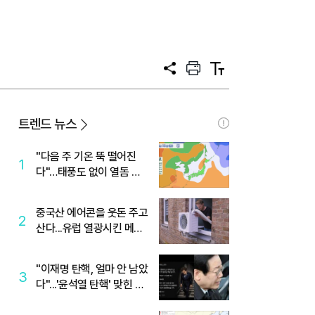
공
프
텍
유
린
스
트
트
크
기
트렌드 뉴스
"다음 주 기온 뚝 떨어진
1
다"…태풍도 없이 열돔 박
살 낸 '이것'
중국산 에어콘을 웃돈 주고
2
산다...유럽 열광시킨 메이
디
"이재명 탄핵, 얼마 안 남았
3
다"...'윤석열 탄핵' 맞힌 무
당, '성지글' 등장