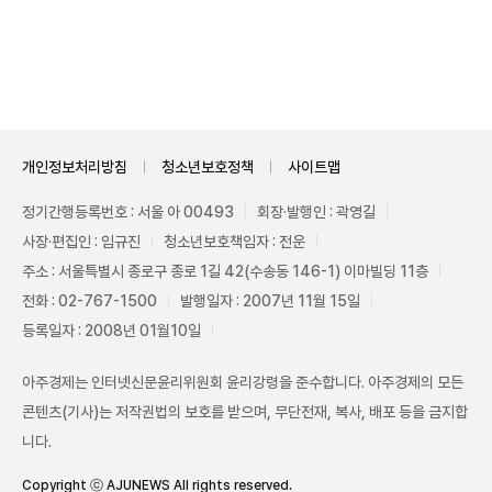
Unmute
개인정보처리방침
청소년보호정책
사이트맵
정기간행등록번호 : 서울 아 00493
회장·발행인 : 곽영길
사장·편집인 : 임규진
청소년보호책임자 : 전운
주소 : 서울특별시 종로구 종로 1길 42(수송동 146-1) 이마빌딩 11층
전화 : 02-767-1500
발행일자 : 2007년 11월 15일
등록일자 : 2008년 01월10일
아주경제는 인터넷신문윤리위원회 윤리강령을 준수합니다. 아주경제의 모든
콘텐츠(기사)는 저작권법의 보호를 받으며, 무단전재, 복사, 배포 등을 금지합
니다.
Copyright ⓒ AJUNEWS All rights reserved.