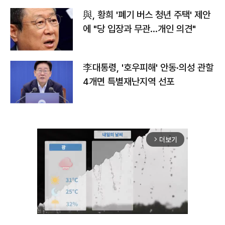
與, 황희 '폐기 버스 청년 주택' 제안
에 "당 입장과 무관…개인 의견"
李대통령, '호우피해' 안동·의성 관할
4개면 특별재난지역 선포
더보기
arrow_forward_ios