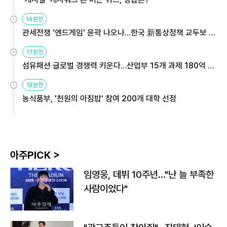
14분전
관세전쟁 '엔드게임' 윤곽 나오나…한국 新통상정책 교두보 활
용해야
17분전
섬유패션 글로벌 경쟁력 키운다…산업부 15개 과제 180억 지
원
18분전
농식품부, '천원의 아침밥' 참여 200개 대학 선정
아주PICK >
임영웅, 데뷔 10주년…"난 늘 부족한
사람이었다"