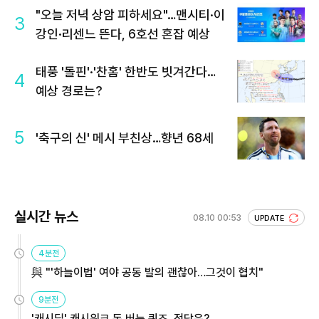
"오늘 저녁 상암 피하세요"…맨시티·이
3
강인·리센느 뜬다, 6호선 혼잡 예상
태풍 '돌핀'·'찬홈' 한반도 빗겨간다…
4
예상 경로는?
5
'축구의 신' 메시 부친상…향년 68세
실시간 뉴스
08.10 00:53
UPDATE
4분전
與 "'하늘이법' 여야 공동 발의 괜찮아…그것이 협치"
9분전
'캐시딜' 캐시워크 돈 버는 퀴즈, 정답은?