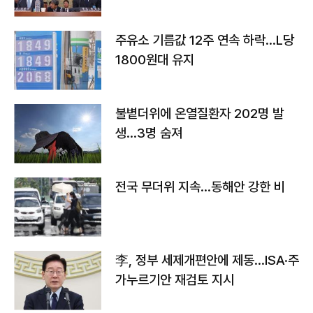
주유소 기름값 12주 연속 하락…L당
1800원대 유지
불볕더위에 온열질환자 202명 발
생…3명 숨져
전국 무더위 지속…동해안 강한 비
李, 정부 세제개편안에 제동…ISA·주
가누르기안 재검토 지시