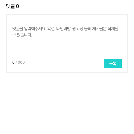
댓글
0
0
/ 300
등록