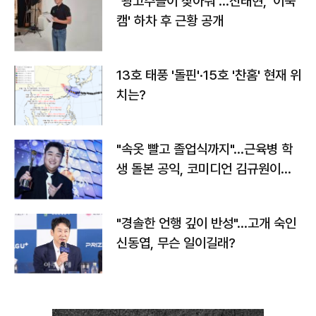
"광고주들이 찾아줘"…진태현, '이숙
캠' 하차 후 근황 공개
13호 태풍 '돌핀'·15호 '찬홈' 현재 위
치는?
"속옷 빨고 졸업식까지"…근육병 학
생 돌본 공익, 코미디언 김규원이었
다
"경솔한 언행 깊이 반성"…고개 숙인
신동엽, 무슨 일이길래?