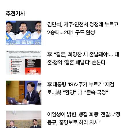
추천기사
김민석, 제주·인천서 정청래 누르고
2승째…2대1 구도 완성
李 "결혼, 희망찬 새 출발돼야"… 대
출·청약 '결혼 페널티' 손본다
李대통령 'ISA·주가 누르기' 재검
토…與 "환영" 野 "졸속 국정"
이임생이 밝힌 '빵집 회동' 전말…"정
몽규, 홍명보로 하라 지시"