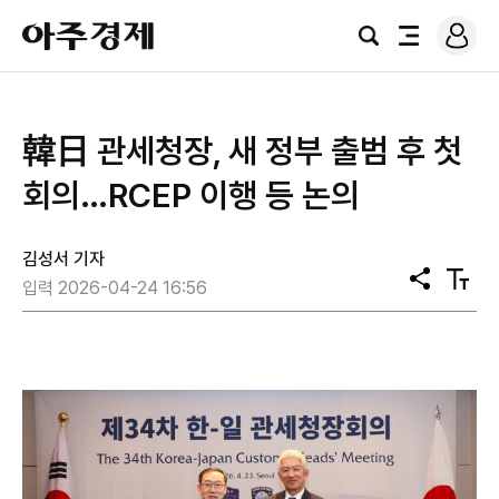
로
아
그
검
전
주
인
색
체
경
메
제
뉴
韓日 관세청장, 새 정부 출범 후 첫
회의…RCEP 이행 등 논의
김성서 기자
공
텍
입력 2026-04-24 16:56
유
스
트
크
기