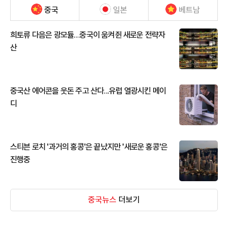
중국
일본
베트남
희토류 다음은 광모듈…중국이 움켜쥔 새로운 전략자
산
중국산 에어콘을 웃돈 주고 산다...유럽 열광시킨 메이
디
스티븐 로치 '과거의 홍콩'은 끝났지만 '새로운 홍콩'은
진행중
중국뉴스
더보기