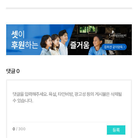
댓글
0
0
/ 300
등록