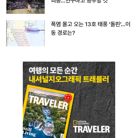
죄송…연구하고 공부할 것"
폭염 몰고 오는 13호 태풍 '돌핀'…이
동 경로는?