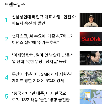
트렌드뉴스
신남성연대 배인규 대표 사망…인천 아
1
파트서 숨진 채 발견
샌디스크, AI 수요에 '매출 4.7배'…가
2
이던스 실망에 '주가는 하락'
"이재명 탄핵, 얼마 안 남았다"...'윤석
3
열 탄핵' 맞힌 무당, '성지글' 등장
두산에너빌리티, SMR 세제 지원·빌
4
게이츠 방한 기대에 5%대 강세
"중국 간다"던 태풍, 다시 한국으
5
로?...13호 태풍 '돌핀' 방향 급전환