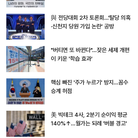
與 전당대회 2차 토론회…'탈당 의혹
·신천지 당원 가입 논란' 공방
"버티면 또 바뀐다"…잦은 세제 개편
이 키운 '학습 효과'
핵심 빠진 '주가 누르기' 방지…꼼수
승계 허점
美 빅테크 4사, 2분기 순이익 평균
140%↑…월가는 되레 '버블 경고'