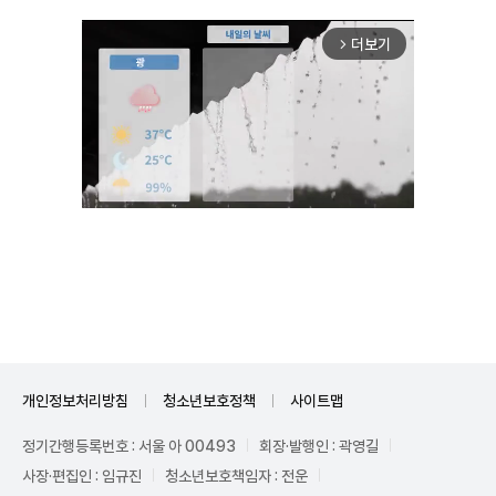
더보기
arrow_forward_ios
Unmute
개인정보처리방침
청소년보호정책
사이트맵
정기간행등록번호 : 서울 아 00493
회장·발행인 : 곽영길
사장·편집인 : 임규진
청소년보호책임자 : 전운