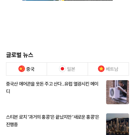
글로벌 뉴스
중국
일본
베트남
중국산 에어콘을 웃돈 주고 산다...유럽 열광시킨 메이
디
스티븐 로치 '과거의 홍콩'은 끝났지만 '새로운 홍콩'은
진행중