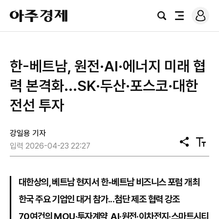
로
아
그
검
전
주
인
색
체
경
메
제
뉴
한-베트남, 원전·AI·에너지 미래 협
력 본격화...SK·두산·포스코·대한
전선 투자
강일용 기자
공
텍
입력 2026-04-23 22:27
유
스
트
크
기
대한상의, 베트남 현지서 한-베트남 비즈니스 포럼 개최
한국 주요 기업인 대거 참가...첨단 제조 협력 강조
70여건의 MOU·투자계약, AI·원전·이차전지·스마트시티