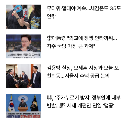
무더위·열대야 계속…체감온도 35도
안팎
李대통령 "외교에 정쟁 안타까워…
자주 국방 가장 큰 과제"
김용범 실장, 오세훈 시장과 오늘 오
찬회동...서울시 주택 공급 논의
與, '주가누르기 방지' 정부안에 내부
반발…野 세제 개편안 연일 '맹공'