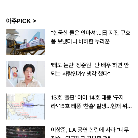
아주PICK >
"한국산 물은 안마셔"…日 지진 구호
품 보냈더니 비하한 누리꾼
'태도 논란' 정준원 "난 배우 하면 안
되는 사람인가? 생각 했다"
13호 '돌핀' 이어 14호 태풍 '구지
라'·15호 태풍 '찬홈' 발생…현재 위
치와 이동경로는?
이상준, LA 공연 논란에 사과 "너무