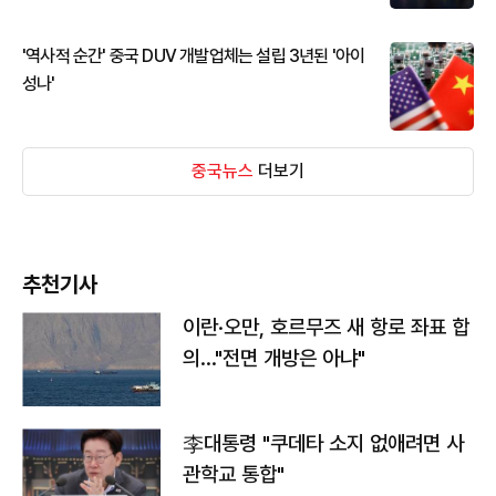
'역사적 순간' 중국 DUV 개발업체는 설립 3년된 '아이
성나'
중국뉴스
더보기
추천기사
이란·오만, 호르무즈 새 항로 좌표 합
의…"전면 개방은 아냐"
李대통령 "쿠데타 소지 없애려면 사
관학교 통합"