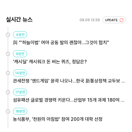
실시간 뉴스
08.06 12:39
UPDATE
4분전
與 "'하늘이법' 여야 공동 발의 괜찮아…그것이 협치"
9분전
'캐시딜' 캐시워크 돈 버는 퀴즈, 정답은?
14분전
관세전쟁 '엔드게임' 윤곽 나오나…한국 新통상정책 교두보 활
용해야
17분전
섬유패션 글로벌 경쟁력 키운다…산업부 15개 과제 180억 지
원
18분전
농식품부, '천원의 아침밥' 참여 200개 대학 선정