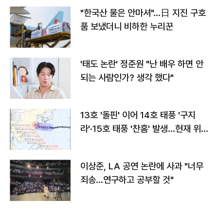
"한국산 물은 안마셔"…日 지진 구호
품 보냈더니 비하한 누리꾼
'태도 논란' 정준원 "난 배우 하면 안
되는 사람인가? 생각 했다"
13호 '돌핀' 이어 14호 태풍 '구지
라'·15호 태풍 '찬홈' 발생…현재 위
치와 이동경로는?
이상준, LA 공연 논란에 사과 "너무
죄송…연구하고 공부할 것"