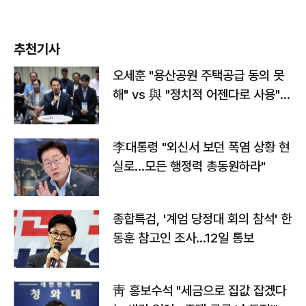
추천기사
오세훈 "용산공원 주택공급 동의 못
해" vs 與 "정치적 어젠다로 사용"
맞불
李대통령 "외신서 보던 폭염 상황 현
실로…모든 행정력 총동원하라"
종합특검, '계엄 당정대 회의 참석' 한
동훈 참고인 조사...12일 통보
靑 홍보수석 "세금으로 집값 잡겠다