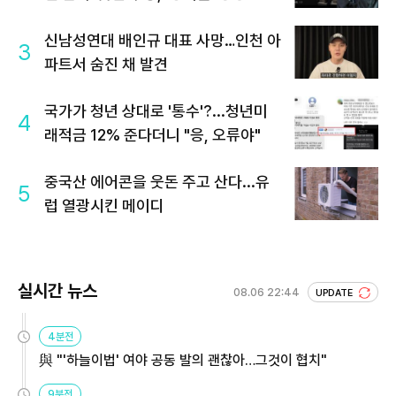
신남성연대 배인규 대표 사망…인천 아
3
파트서 숨진 채 발견
국가가 청년 상대로 '통수'?...청년미
4
래적금 12% 준다더니 "응, 오류야"
중국산 에어콘을 웃돈 주고 산다...유
5
럽 열광시킨 메이디
실시간 뉴스
08.06 22:44
UPDATE
4분전
與 "'하늘이법' 여야 공동 발의 괜찮아…그것이 협치"
9분전