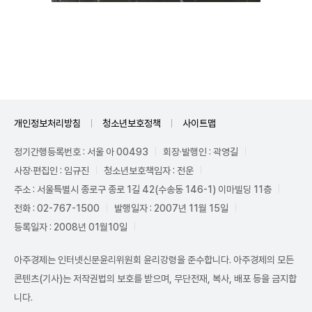
Unmute
개인정보처리방침
청소년보호정책
사이트맵
정기간행등록번호 : 서울 아 00493
회장·발행인 : 곽영길
사장·편집인 : 임규진
청소년보호책임자 : 전운
주소 : 서울특별시 종로구 종로 1길 42(수송동 146-1) 이마빌딩 11층
전화 : 02-767-1500
발행일자 : 2007년 11월 15일
등록일자 : 2008년 01월10일
아주경제는 인터넷신문윤리위원회 윤리강령을 준수합니다. 아주경제의 모든
콘텐츠(기사)는 저작권법의 보호를 받으며, 무단전재, 복사, 배포 등을 금지합
니다.