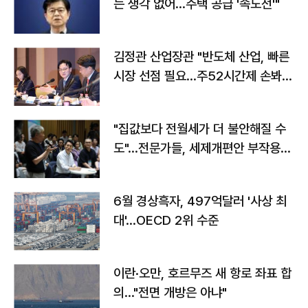
는 생각 없어…주택 공급 '속도전'"
김정관 산업장관 "반도체 산업, 빠른
시장 선점 필요…주52시간제 손봐
야"
"집값보다 전월세가 더 불안해질 수
도"…전문가들, 세제개편안 부작용
우려
6월 경상흑자, 497억달러 '사상 최
대'…OECD 2위 수준
이란·오만, 호르무즈 새 항로 좌표 합
의…"전면 개방은 아냐"