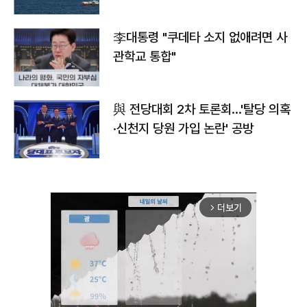
李대통령 "쿠데타 소지 없애려면 사
관학교 통합"
與 전당대회 2차 토론회…'탈당 의혹
·신천지 당원 가입 논란' 공방
더보기
arrow_forward_ios