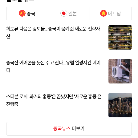
중국
일본
베트남
희토류 다음은 광모듈…중국이 움켜쥔 새로운 전략자
산
중국산 에어콘을 웃돈 주고 산다...유럽 열광시킨 메이
디
스티븐 로치 '과거의 홍콩'은 끝났지만 '새로운 홍콩'은
진행중
중국뉴스
더보기