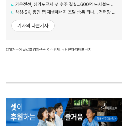
가온전선, 싱가포르서 첫 수주 결실…600억 도시철도 케이블 공급
삼성·SK, 용인 팹 재생에너지 조달 숨통 틔나… 전력망 확충에 에너지 리스크 완화 기대
기자의 다른기사
©'5개국어 글로벌 경제신문' 아주경제. 무단전재·재배포 금지