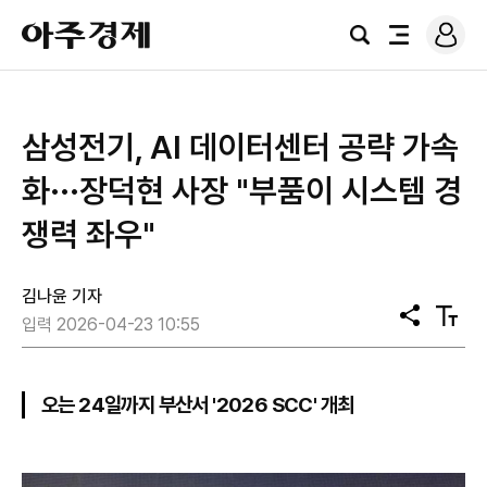
로
아
그
검
전
주
인
색
체
경
메
제
뉴
삼성전기, AI 데이터센터 공략 가속
화···장덕현 사장 "부품이 시스템 경
쟁력 좌우"
김나윤 기자
공
텍
입력 2026-04-23 10:55
유
스
트
크
기
오는 24일까지 부산서 '2026 SCC' 개최