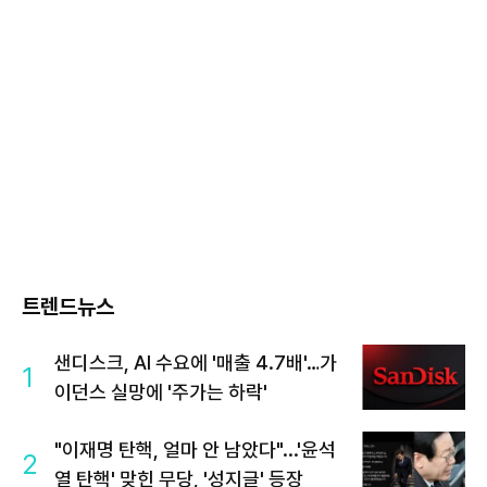
트렌드뉴스
샌디스크, AI 수요에 '매출 4.7배'…가
1
이던스 실망에 '주가는 하락'
"이재명 탄핵, 얼마 안 남았다"...'윤석
2
열 탄핵' 맞힌 무당, '성지글' 등장