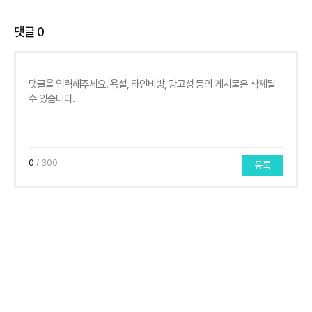
댓글
0
0
/ 300
등록