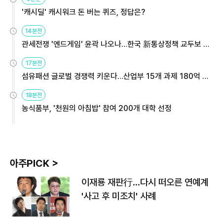
'캐시딜' 캐시워크 돈 버는 퀴즈, 정답은?
14분전
관세전쟁 '엔드게임' 윤곽 나오나…한국 新통상정책 교두보 활
용해야
17분전
섬유패션 글로벌 경쟁력 키운다…산업부 15개 과제 180억 지
원
18분전
농식품부, '천원의 아침밥' 참여 200개 대학 선정
아주PICK >
이재룡 재판行…다시 떠오른 연예계
'사고 후 미조치' 사례