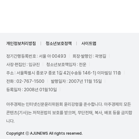
Unmute
개인정보처리방침
청소년보호정책
사이트맵
정기간행등록번호 : 서울 아 00493
회장·발행인 : 곽영길
사장·편집인 : 임규진
청소년보호책임자 : 전운
주소 : 서울특별시 종로구 종로 1길 42(수송동 146-1) 이마빌딩 11층
전화 : 02-767-1500
발행일자 : 2007년 11월 15일
등록일자 : 2008년 01월10일
아주경제는 인터넷신문윤리위원회 윤리강령을 준수합니다. 아주경제의 모든
콘텐츠(기사)는 저작권법의 보호를 받으며, 무단전재, 복사, 배포 등을 금지합
니다.
Copyright ⓒ AJUNEWS All rights reserved.