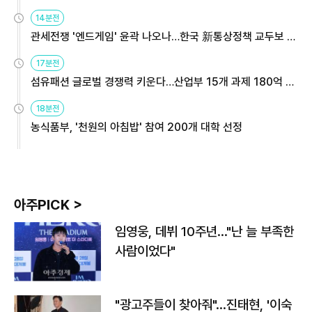
14분전
관세전쟁 '엔드게임' 윤곽 나오나…한국 新통상정책 교두보 활
용해야
17분전
섬유패션 글로벌 경쟁력 키운다…산업부 15개 과제 180억 지
원
18분전
농식품부, '천원의 아침밥' 참여 200개 대학 선정
아주PICK >
임영웅, 데뷔 10주년…"난 늘 부족한
사람이었다"
"광고주들이 찾아줘"…진태현, '이숙