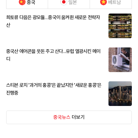
중국
일본
베트남
희토류 다음은 광모듈…중국이 움켜쥔 새로운 전략자
산
중국산 에어콘을 웃돈 주고 산다...유럽 열광시킨 메이
디
스티븐 로치 '과거의 홍콩'은 끝났지만 '새로운 홍콩'은
진행중
중국뉴스
더보기