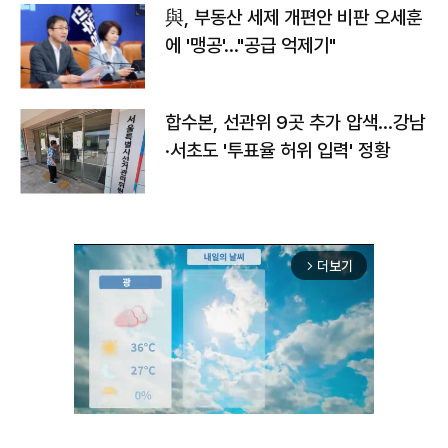
與, 부동산 세제 개편안 비판 오세훈
에 '맹공'…"공급 억제기"
합수본, 선관위 9곳 추가 압색…강남
·서초도 '투표율 허위 입력' 정황
더보기
arrow_forward_ios