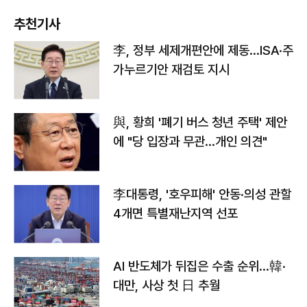
추천기사
李, 정부 세제개편안에 제동…ISA·주
가누르기안 재검토 지시
與, 황희 '폐기 버스 청년 주택' 제안
에 "당 입장과 무관…개인 의견"
李대통령, '호우피해' 안동·의성 관할
4개면 특별재난지역 선포
AI 반도체가 뒤집은 수출 순위…韓·
대만, 사상 첫 日 추월