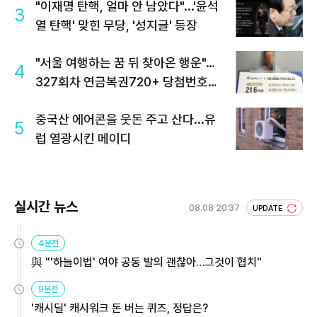
"이재명 탄핵, 얼마 안 남았다"...'윤석
3
열 탄핵' 맞힌 무당, '성지글' 등장
"서울 여행하는 꿈 뒤 찾아온 행운"…
4
327회차 연금복권720+ 당첨번호조
회 주목
중국산 에어콘을 웃돈 주고 산다...유
5
럽 열광시킨 메이디
실시간 뉴스
08.08 20:37
UPDATE
4분전
與 "'하늘이법' 여야 공동 발의 괜찮아…그것이 협치"
9분전
'캐시딜' 캐시워크 돈 버는 퀴즈, 정답은?