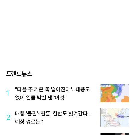
트렌드뉴스
"다음 주 기온 뚝 떨어진다"…태풍도
1
없이 열돔 박살 낸 '이것'
태풍 '돌핀'·'찬홈' 한반도 빗겨간다…
2
예상 경로는?