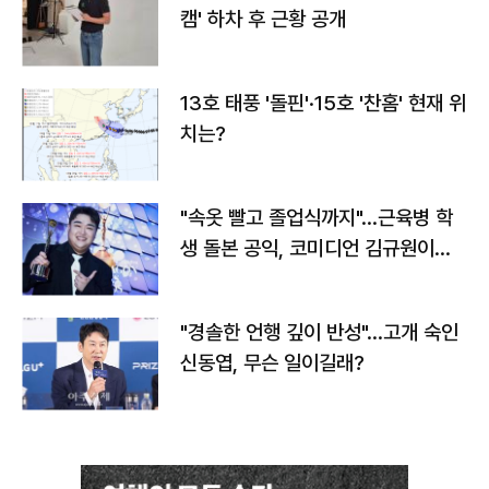
캠' 하차 후 근황 공개
13호 태풍 '돌핀'·15호 '찬홈' 현재 위
치는?
"속옷 빨고 졸업식까지"…근육병 학
생 돌본 공익, 코미디언 김규원이었
다
"경솔한 언행 깊이 반성"…고개 숙인
신동엽, 무슨 일이길래?