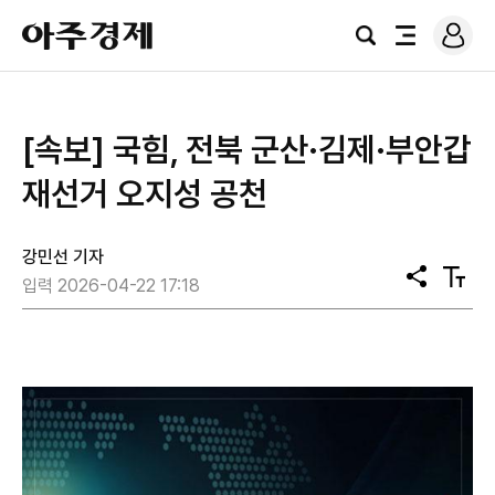
로
아
그
검
전
주
인
색
체
경
메
제
뉴
[속보] 국힘, 전북 군산·김제·부안갑
재선거 오지성 공천
강민선 기자
공
텍
입력 2026-04-22 17:18
유
스
트
크
기