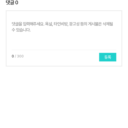
댓글
0
0
/ 300
등록