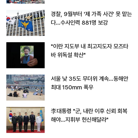
경찰, 9월부터 '제 가족 사건' 못 맡는
다…수사인력 881명 보강
"이란 지도부 내 최고지도자 모즈타
바 위독설 확산"
서울 낮 35도 무더위 계속…동해안
최대 150㎜ 폭우
李대통령 "군, 내란 이후 신뢰 회복
해야…지휘부 헌신해달라"