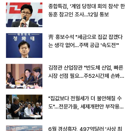
종합특검, '계엄 당정대 회의 참석' 한
동훈 참고인 조사...12일 통보
靑 홍보수석 "세금으로 집값 잡겠다
는 생각 없어…주택 공급 '속도전'"
김정관 산업장관 "반도체 산업, 빠른
시장 선점 필요…주52시간제 손봐
야"
"집값보다 전월세가 더 불안해질 수
도"…전문가들, 세제개편안 부작용
우려
6월 경상흑자, 497억달러 '사상 최