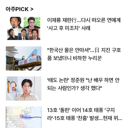
아주PICK >
이재룡 재판行…다시 떠오른 연예계
'사고 후 미조치' 사례
"한국산 물은 안마셔"…日 지진 구호
품 보냈더니 비하한 누리꾼
'태도 논란' 정준원 "난 배우 하면 안
되는 사람인가? 생각 했다"
13호 '돌핀' 이어 14호 태풍 '구지
라'·15호 태풍 '찬홈' 발생…현재 위
치와 이동경로는?