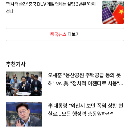
'역사적 순간' 중국 DUV 개발업체는 설립 3년된 '아이
성나'
중국뉴스
더보기
추천기사
오세훈 "용산공원 주택공급 동의 못
해" vs 與 "정치적 어젠다로 사용"
맞불
李대통령 "외신서 보던 폭염 상황 현
실로…모든 행정력 총동원하라"