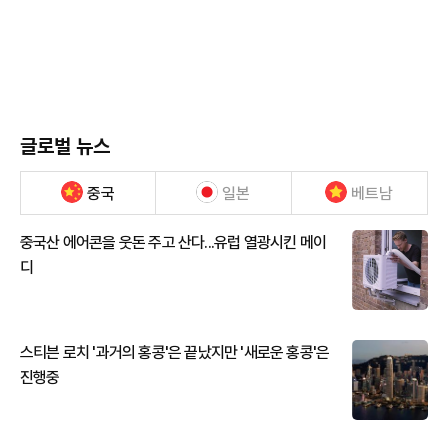
글로벌 뉴스
중국
일본
베트남
중국산 에어콘을 웃돈 주고 산다...유럽 열광시킨 메이
디
스티븐 로치 '과거의 홍콩'은 끝났지만 '새로운 홍콩'은
진행중