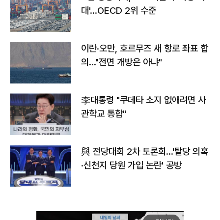
대'…OECD 2위 수준
이란·오만, 호르무즈 새 항로 좌표 합
의…"전면 개방은 아냐"
李대통령 "쿠데타 소지 없애려면 사
관학교 통합"
與 전당대회 2차 토론회…'탈당 의혹
·신천지 당원 가입 논란' 공방