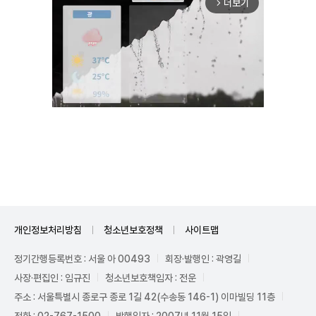
더보기
arrow_forward_ios
Unmute
개인정보처리방침
청소년보호정책
사이트맵
정기간행등록번호 : 서울 아 00493
회장·발행인 : 곽영길
사장·편집인 : 임규진
청소년보호책임자 : 전운
주소 : 서울특별시 종로구 종로 1길 42(수송동 146-1) 이마빌딩 11층