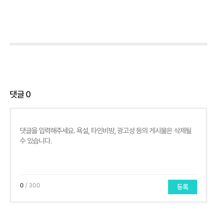
댓글
0
0
/ 300
등록