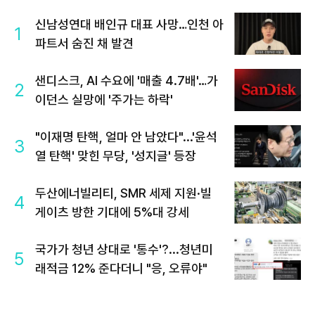
신남성연대 배인규 대표 사망…인천 아
1
파트서 숨진 채 발견
샌디스크, AI 수요에 '매출 4.7배'…가
2
이던스 실망에 '주가는 하락'
"이재명 탄핵, 얼마 안 남았다"...'윤석
3
열 탄핵' 맞힌 무당, '성지글' 등장
두산에너빌리티, SMR 세제 지원·빌
4
게이츠 방한 기대에 5%대 강세
국가가 청년 상대로 '통수'?...청년미
5
래적금 12% 준다더니 "응, 오류야"