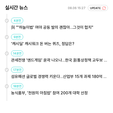
실시간 뉴스
08.06 15:27
UPDATE
4분전
與 "'하늘이법' 여야 공동 발의 괜찮아…그것이 협치"
9분전
'캐시딜' 캐시워크 돈 버는 퀴즈, 정답은?
14분전
관세전쟁 '엔드게임' 윤곽 나오나…한국 新통상정책 교두보 활
용해야
17분전
섬유패션 글로벌 경쟁력 키운다…산업부 15개 과제 180억 지
원
18분전
농식품부, '천원의 아침밥' 참여 200개 대학 선정