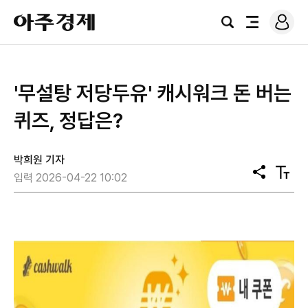
로
아
그
검
전
주
인
색
체
경
메
제
뉴
'무설탕 저당두유' 캐시워크 돈 버는
퀴즈, 정답은?
박희원 기자
공
텍
입력 2026-04-22 10:02
유
스
트
크
기