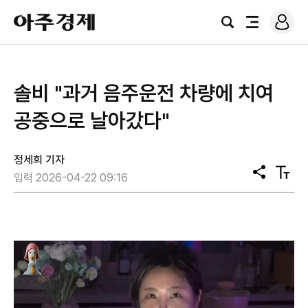
로
아
그
검
전
주
인
색
체
경
메
제
뉴
솔비 "과거 음주운전 차량에 치여
공중으로 날아갔다"
정세희 기자
공
텍
입력 2026-04-22 09:16
유
스
트
크
기