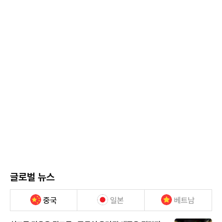
글로벌 뉴스
중국
일본
베트남