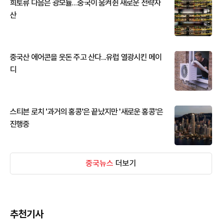
희토류 다음은 광모듈…중국이 움켜쥔 새로운 전략자
산
중국산 에어콘을 웃돈 주고 산다...유럽 열광시킨 메이
디
스티븐 로치 '과거의 홍콩'은 끝났지만 '새로운 홍콩'은
진행중
중국뉴스
더보기
추천기사