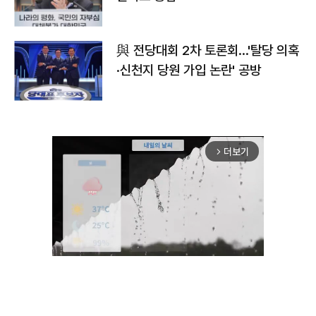
與 전당대회 2차 토론회…'탈당 의혹
·신천지 당원 가입 논란' 공방
더보기
arrow_forward_ios
Unmute