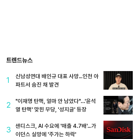
트렌드뉴스
신남성연대 배인규 대표 사망…인천 아
1
파트서 숨진 채 발견
"이재명 탄핵, 얼마 안 남았다"...'윤석
2
열 탄핵' 맞힌 무당, '성지글' 등장
샌디스크, AI 수요에 '매출 4.7배'…가
3
이던스 실망에 '주가는 하락'