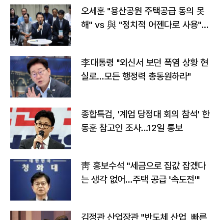
오세훈 "용산공원 주택공급 동의 못
해" vs 與 "정치적 어젠다로 사용"
맞불
李대통령 "외신서 보던 폭염 상황 현
실로…모든 행정력 총동원하라"
종합특검, '계엄 당정대 회의 참석' 한
동훈 참고인 조사...12일 통보
靑 홍보수석 "세금으로 집값 잡겠다
는 생각 없어…주택 공급 '속도전'"
김정관 산업장관 "반도체 산업, 빠른