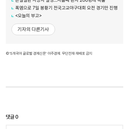
온열질환 사망자 발생…사흘째 환자 200명대 속출
폭염으로 7일 봉황기 전국고교야구대회 오전 경기만 진행
<오늘의 부고>
기자의 다른기사
©'5개국어 글로벌 경제신문' 아주경제. 무단전재·재배포 금지
댓글
0