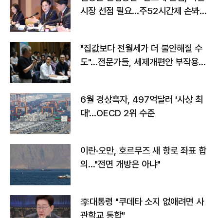
시장 선점 필요…주52시간제 손봐
야"
"집값보다 전월세가 더 불안해질 수
도"…전문가들, 세제개편안 부작용
우려
6월 경상흑자, 497억달러 '사상 최
대'…OECD 2위 수준
이란·오만, 호르무즈 새 항로 좌표 합
의…"전면 개방은 아냐"
李대통령 "쿠데타 소지 없애려면 사
관학교 통합"