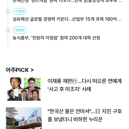
관세전쟁 '엔드게임' 윤곽 나오나…한국 新통상정책 교두보 활
용해야
17분전
섬유패션 글로벌 경쟁력 키운다…산업부 15개 과제 180억 지
원
18분전
농식품부, '천원의 아침밥' 참여 200개 대학 선정
아주PICK >
이재룡 재판行…다시 떠오른 연예계
'사고 후 미조치' 사례
"한국산 물은 안마셔"…日 지진 구호
품 보냈더니 비하한 누리꾼