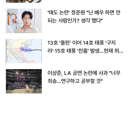
'태도 논란' 정준원 "난 배우 하면 안
되는 사람인가? 생각 했다"
13호 '돌핀' 이어 14호 태풍 '구지
라'·15호 태풍 '찬홈' 발생…현재 위
치와 이동경로는?
이상준, LA 공연 논란에 사과 "너무
죄송…연구하고 공부할 것"