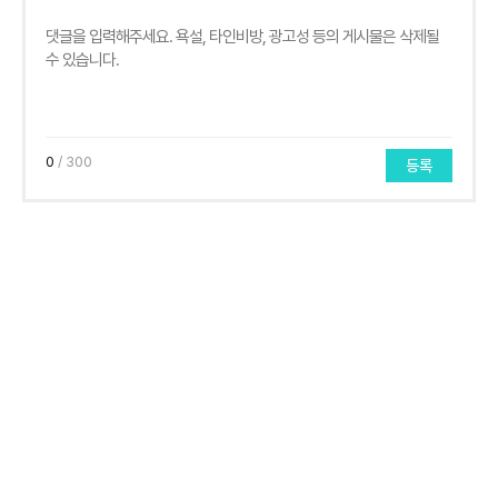
0
/ 300
등록