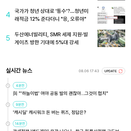
국가가 청년 상대로 '통수'?...청년미
4
래적금 12% 준다더니 "응, 오류야"
두산에너빌리티, SMR 세제 지원·빌
5
게이츠 방한 기대에 5%대 강세
실시간 뉴스
08.06 17:43
UPDATE
4분전
與 "'하늘이법' 여야 공동 발의 괜찮아…그것이 협치"
9분전
'캐시딜' 캐시워크 돈 버는 퀴즈, 정답은?
14분전