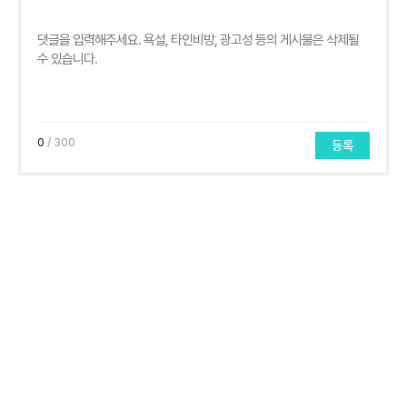
0
/ 300
등록