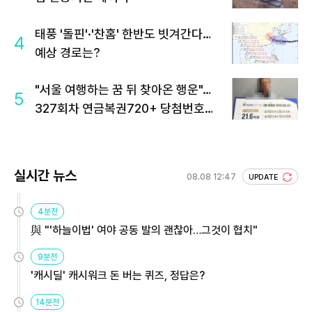
태풍 '돌핀'·'찬홈' 한반도 빗겨간다…
4
예상 경로는?
"서울 여행하는 꿈 뒤 찾아온 행운"…
5
327회차 연금복권720+ 당첨번호조
회 주목
실시간 뉴스
08.08 12:47
UPDATE
4분전
與 "'하늘이법' 여야 공동 발의 괜찮아…그것이 협치"
9분전
'캐시딜' 캐시워크 돈 버는 퀴즈, 정답은?
14분전