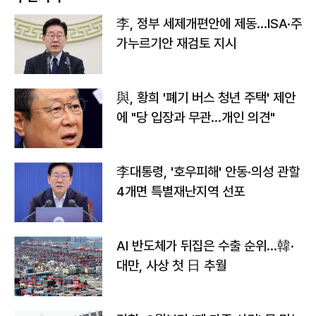
李, 정부 세제개편안에 제동…ISA·주
가누르기안 재검토 지시
與, 황희 '폐기 버스 청년 주택' 제안
에 "당 입장과 무관…개인 의견"
李대통령, '호우피해' 안동·의성 관할
4개면 특별재난지역 선포
AI 반도체가 뒤집은 수출 순위…韓·
대만, 사상 첫 日 추월