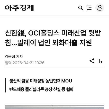
로
아
그
검
전
주
인
색
체
경
메
제
뉴
신한銀, OCI홀딩스 미래산업 뒷받
침…말레이 법인 외화대출 지원
김윤섭 기자
공
텍
입력 2026-04-21 10:26
유
스
트
크
기
생산적 금융 미래성장 동반협력 MOU
반도체용 폴리실리콘 공장 신설 등 협력