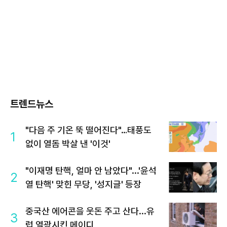
트렌드뉴스
"다음 주 기온 뚝 떨어진다"…태풍도
1
없이 열돔 박살 낸 '이것'
"이재명 탄핵, 얼마 안 남았다"...'윤석
2
열 탄핵' 맞힌 무당, '성지글' 등장
중국산 에어콘을 웃돈 주고 산다...유
3
럽 열광시킨 메이디