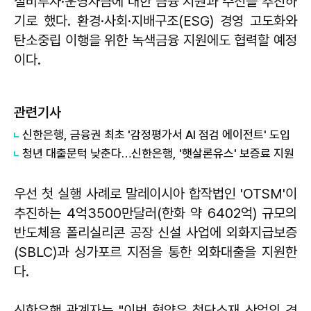
설비투자·운영자금에 대한 금융 지원과 주선을 추진하
기로 했다. 환경·사회·지배구조(ESG) 경영 고도화와
탄소중립 이행을 위한 녹색금융 지원에도 협력할 예정
이다.
관련기사
신한은행, 금융권 최초 '감정평가서 AI 점검 에이전트' 도입
청년 대출문턱 낮춘다…신한은행, '햇살론유스' 보증료 지원
우선 첫 실행 사례로 말레이시아 합작법인 'OTSM'이
추진하는 4억3500만달러(한화 약 6402억) 규모의
반도체용 폴리실리콘 공장 신설 사업에 외화지급보증
(SBLC)과 싱가포르 지점을 통한 외화대출을 지원한
다.
신한은행 관계자는 "이번 협약은 첨단소재 산업의 경