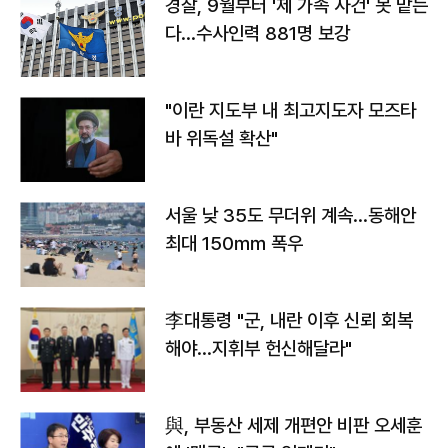
경찰, 9월부터 '제 가족 사건' 못 맡는
다…수사인력 881명 보강
"이란 지도부 내 최고지도자 모즈타
바 위독설 확산"
서울 낮 35도 무더위 계속…동해안
최대 150㎜ 폭우
李대통령 "군, 내란 이후 신뢰 회복
해야…지휘부 헌신해달라"
與, 부동산 세제 개편안 비판 오세훈