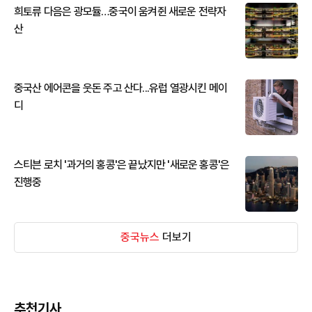
희토류 다음은 광모듈…중국이 움켜쥔 새로운 전략자
산
중국산 에어콘을 웃돈 주고 산다...유럽 열광시킨 메이
디
스티븐 로치 '과거의 홍콩'은 끝났지만 '새로운 홍콩'은
진행중
중국뉴스
더보기
추천기사