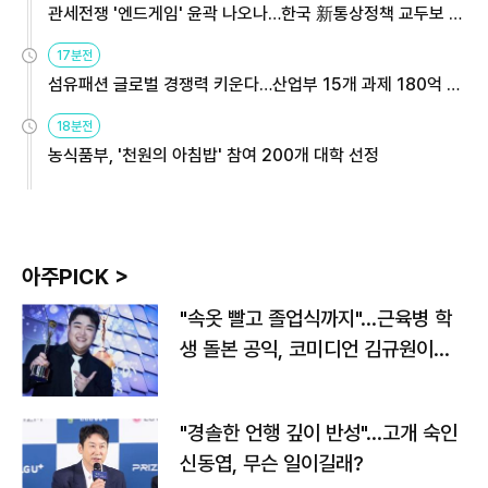
관세전쟁 '엔드게임' 윤곽 나오나…한국 新통상정책 교두보 활
용해야
17분전
섬유패션 글로벌 경쟁력 키운다…산업부 15개 과제 180억 지
원
18분전
농식품부, '천원의 아침밥' 참여 200개 대학 선정
아주PICK >
"속옷 빨고 졸업식까지"…근육병 학
생 돌본 공익, 코미디언 김규원이었
다
"경솔한 언행 깊이 반성"…고개 숙인
신동엽, 무슨 일이길래?