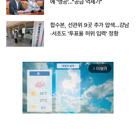
에 '맹공'…"공급 억제기"
합수본, 선관위 9곳 추가 압색…강남
·서초도 '투표율 허위 입력' 정황
더보기
arrow_forward_ios
Unmute