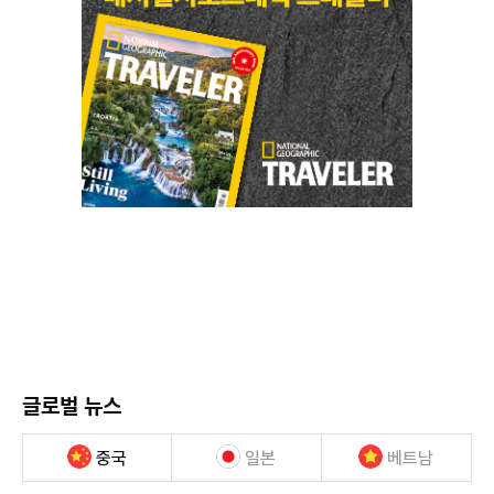
글로벌 뉴스
중국
일본
베트남