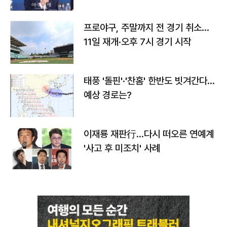
프로야구, 주말까지 전 경기 취소…
11일 재개·오후 7시 경기 시작
태풍 '돌핀'·'찬홈' 한반도 빗겨간다…
예상 경로는?
이재룡 재판行…다시 떠오른 연예계
'사고 후 미조치' 사례