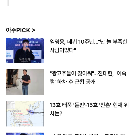
아주PICK >
임영웅, 데뷔 10주년…"난 늘 부족한
사람이었다"
"광고주들이 찾아줘"…진태현, '이숙
캠' 하차 후 근황 공개
13호 태풍 '돌핀'·15호 '찬홈' 현재 위
치는?