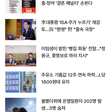
출·청약 '결혼 페널티' 손본다
李대통령 'ISA·주가 누르기' 재검
토…與 "환영" 野 "졸속 국정"
이임생이 밝힌 '빵집 회동' 전말…"정
몽규, 홍명보로 하라 지시"
주유소 기름값 12주 연속 하락…L당
1800원대 유지
불볕더위에 온열질환자 202명 발
생…3명 숨져