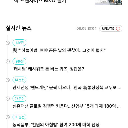
식 프랜차이즈 M&A '활기'
실시간 뉴스
08.09 10:04
UPDATE
4분전
與 "'하늘이법' 여야 공동 발의 괜찮아…그것이 협치"
9분전
'캐시딜' 캐시워크 돈 버는 퀴즈, 정답은?
14분전
관세전쟁 '엔드게임' 윤곽 나오나…한국 新통상정책 교두보 활
용해야
17분전
섬유패션 글로벌 경쟁력 키운다…산업부 15개 과제 180억 지
원
18분전
농식품부, '천원의 아침밥' 참여 200개 대학 선정